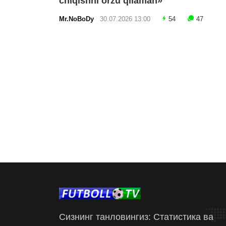
chiqishni orzu qilaman»
Mr.NoBoDy
30.07.2026 13:00
54
47
Сизнинг танловингиз: Статистика ва