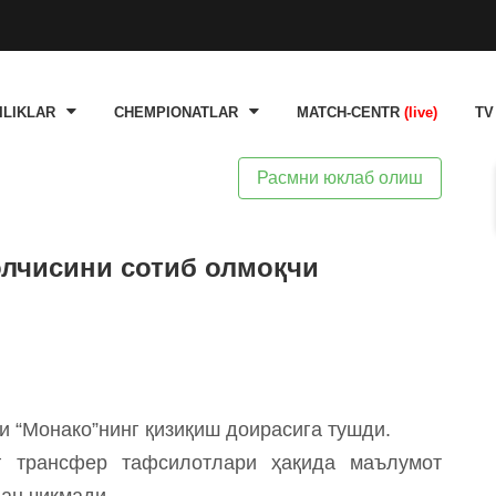
ILIKLAR
CHEMPIONATLAR
MATCH-CENTR
(live)
TV
Расмни юклаб олиш
лчисини сотиб олмоқчи
 “Монако”нинг қизиқиш доирасига тушди.
г трансфер тафсилотлари ҳақида маълумот
ан чиқмади.