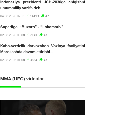
Indoneziya prezidenti JCH-2030ga chiqishni
umummilliy vazifa deb...
04.08.2026 02:11
14193
47
Superliga. “Buxoro” - “Lokomotiv”...
02.08.2026 03:08
7141
47
Kabo-verdelik darvozabon Vozinya faoliyatini
Marokashda davom ettirishi...
02.08.2026 01:08
3864
47
MMA (UFC) videolar