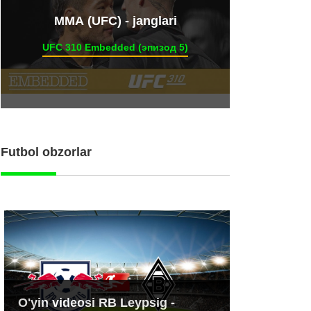
ММА (UFC) - janglari
UFC 310 Embedded (эпизод 5)
Futbol obzorlar
O'yin videosi RB Leypsig -