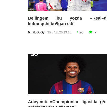
Bellingem bu yozda «Real»d
ketmoqchi bo‘lgan edi
Mr.NoBoDy
30.07.2026 13:13
90
47
Adeyemi: «Chempionlar ligasida g‘o