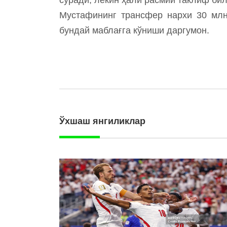
Мустафининг трансфер нархи 30 млн
бундай маблағга кўниши даргумон.
Ўхшаш янгиликлар