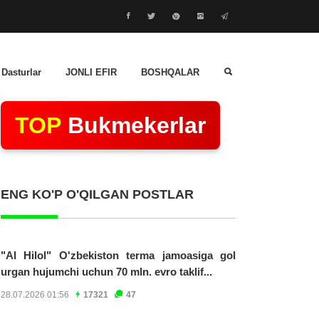
 Dasturlar
JONLI EFIR
BOSHQALAR
TOP
Bukmekerlar
ENG KO'P O'QILGAN POSTLAR
"Al Hilol" O'zbekiston terma jamoasiga gol
urgan hujumchi uchun 70 mln. evro taklif...
28.07.2026 01:56
17321
47