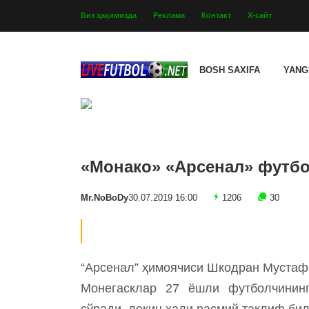
Биз ҳақимизда
Реклама
Контакт
Х-сайт
BOSH SAXIFA
YANG
«Монако» «Арсенал» футбо
Mr.NoBoDy
30.07.2019 16:00
1206
30
“Арсенал” ҳимоячиси Шкодран Мустафи
Монегасклар 27 ёшли футболчинин
сўради, лекин ҳали расмий таклиф бил