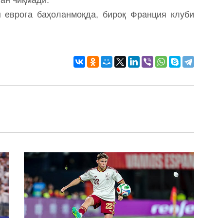
 еврога баҳоланмоқда, бироқ Франция клуби