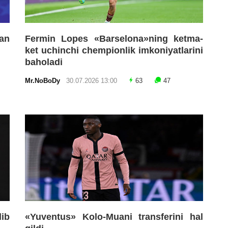
an
Fermin Lopes «Barselona»ning ketma-
ket uchinchi chempionlik imkoniyatlarini
baholadi
Mr.NoBoDy
30.07.2026 13:00
63
47
lib
«Yuventus» Kolo-Muani transferini hal