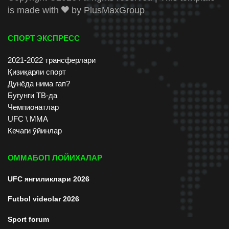
is made with
by
PlusMaxGroup
СПОРТ ЭКСПРЕСС
2021-2022 трансферлари
Қизиқарли спорт
Дунёда нима гап?
Бугунги ТВ-да
Чемпионатлар
UFC \ ММА
Кечаги ўйинлар
ОММАБОП ЛОЙИХАЛАР
UFC янгиликлари 2026
Futbol videolar 2026
Sport forum