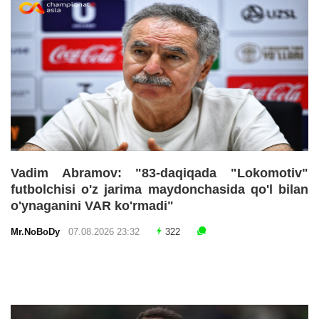
Vadim Abramov: "83-daqiqada "Lokomotiv"
futbolchisi o'z jarima maydonchasida qo'l bilan
o'ynaganini VAR ko'rmadi"
Mr.NoBoDy
07.08.2026 23:32
322