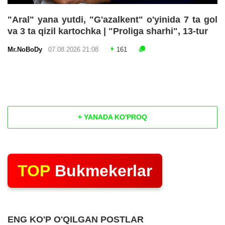
"Aral" yana yutdi, "G'azalkent" o'yinida 7 ta gol
va 3 ta qizil kartochka | "Proliga sharhi", 13-tur
Mr.NoBoDy
07.08.2026 21:08
161
+ YANADA KO'PROQ
TOP
Bukmekerlar
ENG KO'P O'QILGAN POSTLAR