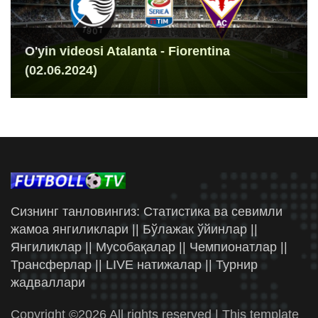
O'yin videosi Atalanta - Fiorentina
(02.06.2024)
Сизнинг танловингиз: Статистика ва севимли
жамоа янгиликлари || Бўлажак ўйинлар ||
Янгиликлар || Мусобақалар || Чемпионатлар ||
Трансферлар || LIVE натижалар || Турнир
жадваллари
Copyright ©
2026 All rights reserved | This template