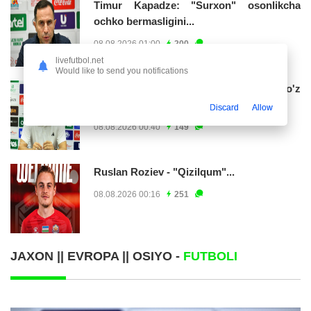
Timur Kapadze: "Surxon" osonlikcha
ochko bermasligini...
08.08.2026 01:00
200
livefutbol.net
Would like to send you notifications
Anvar G'ofurov: "Bizning ham o'z
maydonimizda o'ynagimiz...
Discard
Allow
08.08.2026 00:40
149
Ruslan Roziev - "Qizilqum"...
08.08.2026 00:16
251
JAXON || EVROPA || OSIYO -
FUTBOLI