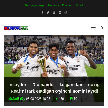
Биз ҳақимизда
Реклама
Контакт
Х-сайт
Insayder Diomande kelganidan so'ng
"Real"ni tark etadigan o'yinchi nomini aytdi
Mr.NoBoDy
08.08.2026 10:08
169
10