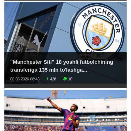
"Manchester Siti" 18 yoshli futbolchining
transferiga 135 mln to'lashga...
08.08.2026 08:48
428
10