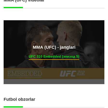
MMA (UFC) videolar
ММА (UFC) - janglari
UFC 310 Embedded (эпизод 5)
Futbol obzorlar