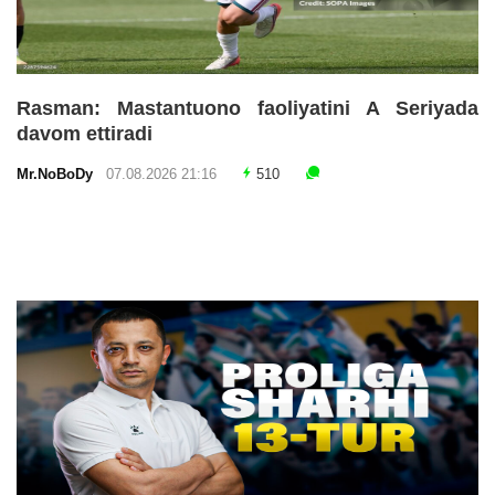
Rasman: Mastantuono faoliyatini A Seriyada
davom ettiradi
Mr.NoBoDy
07.08.2026 21:16
510