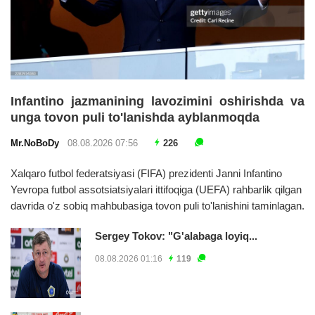
Infantino jazmanining lavozimini oshirishda va
unga tovon puli to'lanishda ayblanmoqda
Mr.NoBoDy
08.08.2026 07:56
226
Xalqaro futbol federatsiyasi (FIFA) prezidenti Janni Infantino
Yevropa futbol assotsiatsiyalari ittifoqiga (UEFA) rahbarlik qilgan
davrida o'z sobiq mahbubasiga tovon puli to'lanishini taminlagan.
Sergey Tokov: "G'alabaga loyiq...
08.08.2026 01:16
119