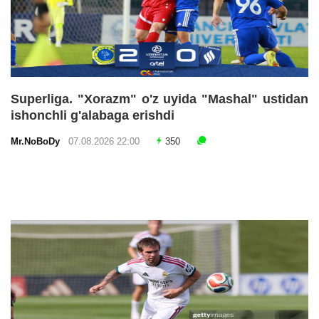
Superliga. "Xorazm" o'z uyida "Mashal" ustidan
ishonchli g'alabaga erishdi
Mr.NoBoDy
07.08.2026 22:00
350