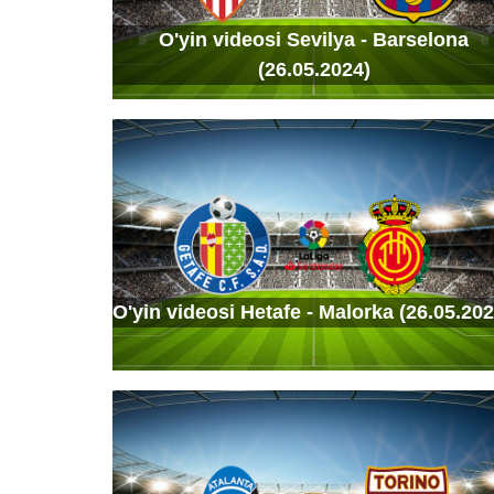
O'yin videosi Sevilya - Barselona
(26.05.2024)
O'yin videosi Hetafe - Malorka (26.05.202