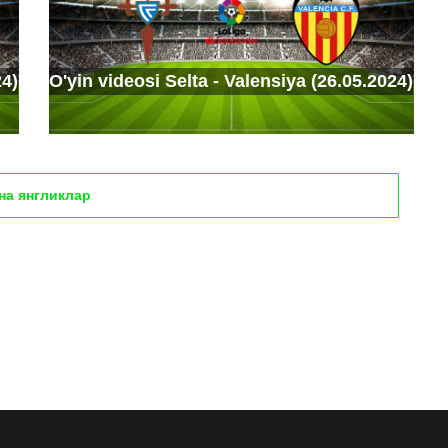
24)
O'yin videosi Selta - Valensiya (26.05.2024)
яна янгликлар