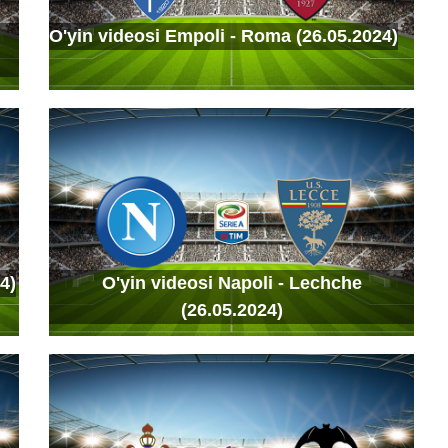
O'yin videosi Empoli - Roma (26.05.2024)
4)
O'yin videosi Napoli - Lechche
(26.05.2024)