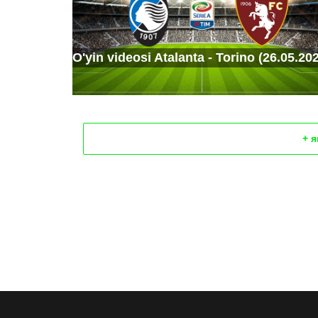
O'yin videosi Atalanta - Torino (26.05.20
+ 