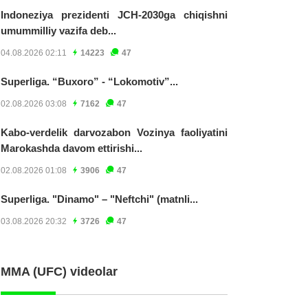
Indoneziya prezidenti JCH-2030ga chiqishni
umummilliy vazifa deb...
04.08.2026 02:11
14223
47
Superliga. “Buxoro” - “Lokomotiv”...
02.08.2026 03:08
7162
47
Kabo-verdelik darvozabon Vozinya faoliyatini
Marokashda davom ettirishi...
02.08.2026 01:08
3906
47
Superliga. "Dinamo" – "Neftchi" (matnli...
03.08.2026 20:32
3726
47
MMA (UFC) videolar