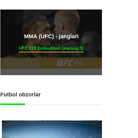
ММА (UFC) - janglari
UFC 310 Embedded (эпизод 5)
Futbol obzorlar