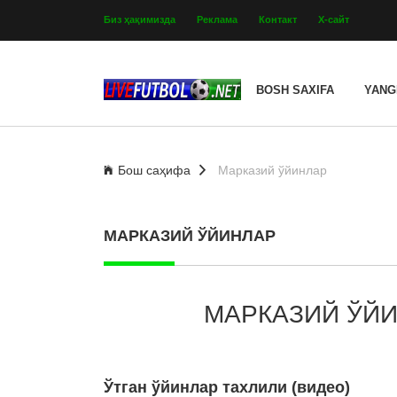
Биз ҳақимизда
Реклама
Контакт
Х-сайт
BOSH SAXIFA
YANG
Бош саҳифа
Марказий ўйинлар
МАРКАЗИЙ ЎЙИНЛАР
МАРКАЗИЙ ЎЙИ
Ўтган ўйинлар тахлили (видео)