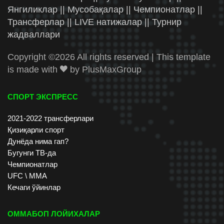
Янгиликлар || Мусобақалар || Чемпионатлар ||
Трансферлар || LIVE натижалар || Турнир
жадваллари
Copyright ©
2026 All rights reserved | This template
is made with
by
PlusMaxGroup
СПОРТ ЭКСПРЕСС
2021-2022 трансферлари
Қизиқарли спорт
Дунёда нима гап?
Бугунги ТВ-да
Чемпионатлар
UFC \ ММА
Кечаги ўйинлар
ОММАБОП ЛОЙИХАЛАР