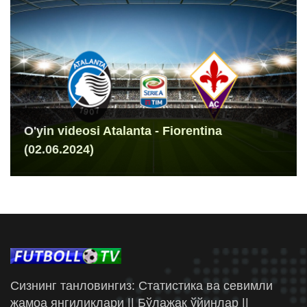
O'yin videosi Atalanta - Fiorentina
(02.06.2024)
Сизнинг танловингиз: Статистика ва севимли
жамоа янгиликлари || Бўлажак ўйинлар ||