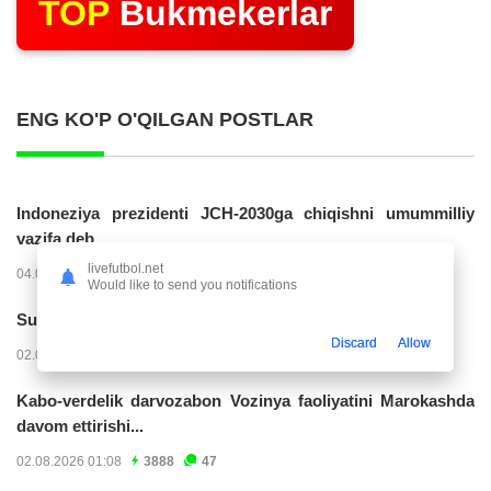
TOP
Bukmekerlar
ENG KO'P O'QILGAN POSTLAR
Indoneziya prezidenti JCH-2030ga chiqishni umummilliy
vazifa deb...
livefutbol.net
04.08.2026 02:11
14208
47
Would like to send you notifications
Superliga. “Buxoro” - “Lokomotiv”...
Discard
Allow
02.08.2026 03:08
7144
47
Kabo-verdelik darvozabon Vozinya faoliyatini Marokashda
davom ettirishi...
02.08.2026 01:08
3888
47