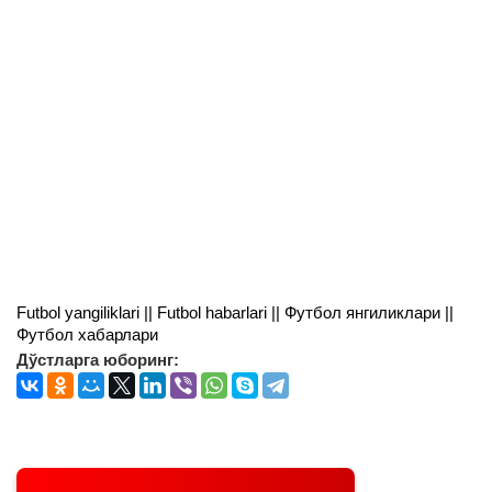
Futbol yangiliklari || Futbol habarlari || Футбол янгиликлари ||
Футбол хабарлари
Дўстларга юборинг: