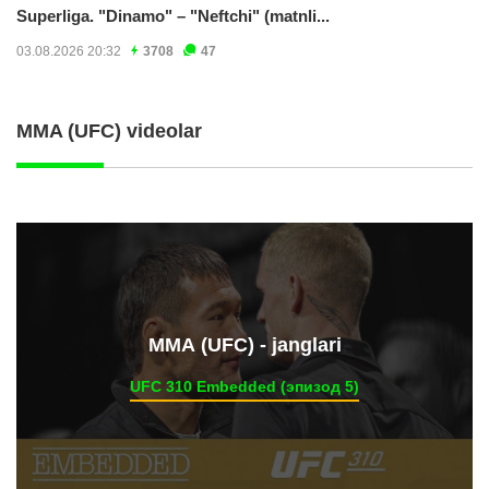
Superliga. "Dinamo" – "Neftchi" (matnli...
03.08.2026 20:32
3708
47
MMA (UFC) videolar
ММА (UFC) - janglari
UFC 310 Embedded (эпизод 5)