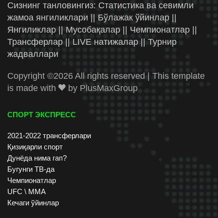
Сизнинг танловингиз: Статистика ва севимли
жамоа янгиликлари || Бўлажак ўйинлар ||
Янгиликлар || Мусобақалар || Чемпионатлар ||
Трансферлар || LIVE натижалар || Турнир
жадваллари
Copyright ©
2026 All rights reserved | This template
is made with
by
PlusMaxGroup
СПОРТ ЭКСПРЕСС
2021-2022 трансферлари
Қизиқарли спорт
Дунёда нима гап?
Бугунги ТВ-да
Чемпионатлар
UFC \ ММА
Кечаги ўйинлар