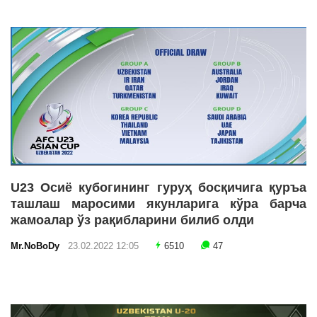
U23 Осиё кубогининг гуруҳ босқичига қуръа
ташлаш маросими якунларига кўра барча
жамоалар ўз рақибларини билиб олди
Mr.NoBoDy
23.02.2022 12:05
6510
47