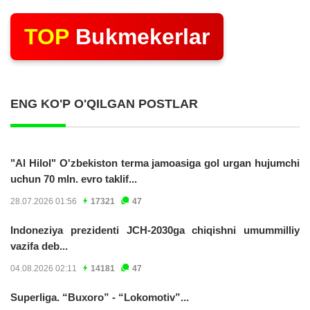
TOP
Bukmekerlar
ENG KO'P O'QILGAN POSTLAR
"Al Hilol" O'zbekiston terma jamoasiga gol urgan hujumchi
uchun 70 mln. evro taklif...
28.07.2026 01:56
17321
47
Indoneziya prezidenti JCH-2030ga chiqishni umummilliy
vazifa deb...
04.08.2026 02:11
14181
47
Superliga. “Buxoro” - “Lokomotiv”...