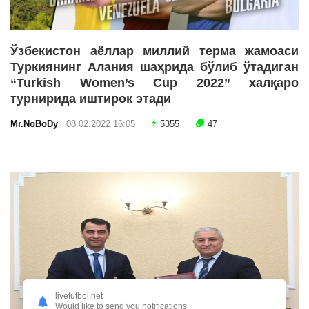
Ўзбекистон аёллар миллий терма жамоаси
Туркиянинг Алания шаҳрида бўлиб ўтадиган
“Turkish Women’s Cup 2022” халқаро
турнирида иштирок этади
Mr.NoBoDy
08.02.2022 16:05
5355
47
livefutbol.net
Would like to send you notifications