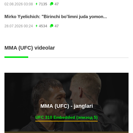
02.08.2026 03:08
7135
47
Mirko Yyelichich: "Birinchi bo'limni juda yomon...
28.07.2026 00:24
4534
47
MMA (UFC) videolar
ММА (UFC) - janglari
UFC 310 Embedded (эпизод 5)