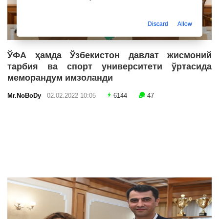
Discard
Allow
ЎФА ҳамда Ўзбекистон давлат жисмоний
тарбия ва спорт университети ўртасида
меморандум имзоланди
Mr.NoBoDy
02.02.2022 10:05
6144
47