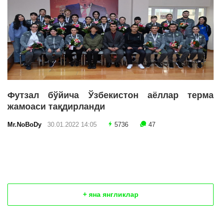
Футзал бўйича Ўзбекистон аёллар терма
жамоаси тақдирланди
Mr.NoBoDy
30.01.2022 14:05
5736
47
+ яна янгликлар