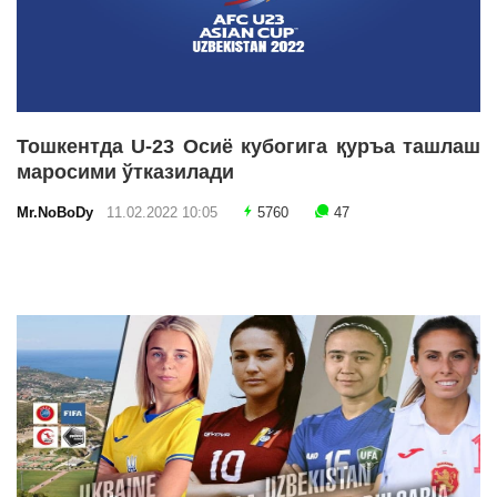
Тошкентда U-23 Осиё кубогига қуръа ташлаш
маросими ўтказилади
Mr.NoBoDy
11.02.2022 10:05
5760
47