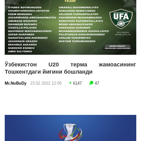
Ўзбекистон U20 терма жамоасининг
Тошкентдаги йиғини бошланди
Mr.NoBoDy
23.02.2022 12:05
6147
47