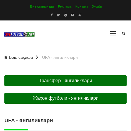
Биз ҳақимизда
Реклама
Контакт
Х-сайт
Бош саҳифа
UFA - янгиликлари
Трансфер - янгиликлари
Жаҳон футболи - янгиликлари
UFA - янгиликлари