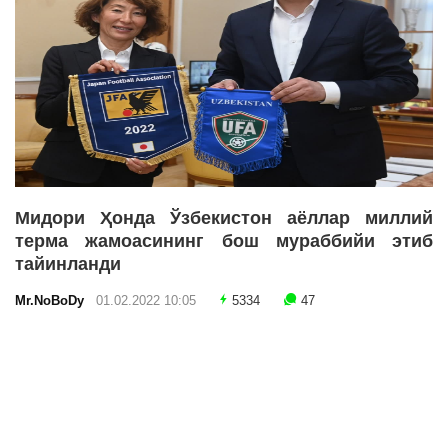
Мидори Ҳонда Ўзбекистон аёллар миллий
терма жамоасининг бош мураббийи этиб
тайинланди
Mr.NoBoDy
01.02.2022 10:05
5334
47