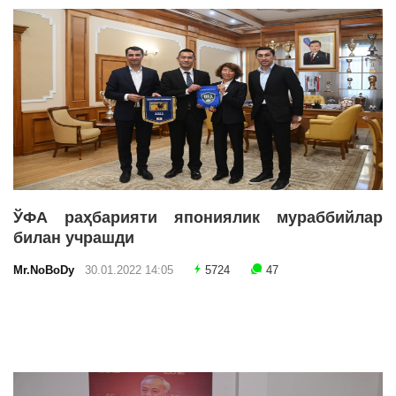
ЎФА раҳбарияти япониялик мураббийлар
билан учрашди
Mr.NoBoDy
30.01.2022 14:05
5724
47