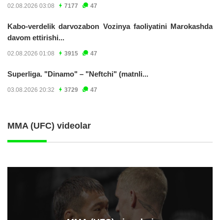
02.08.2026 03:08
7177
47
Kabo-verdelik darvozabon Vozinya faoliyatini Marokashda
davom ettirishi...
02.08.2026 01:08
3915
47
Superliga. "Dinamo" – "Neftchi" (matnli...
03.08.2026 20:32
3729
47
MMA (UFC) videolar