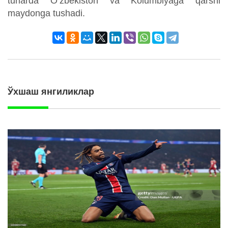
turlarda O‘zbekiston va Kolumbiyaga qarshi
maydonga tushadi.
Ўхшаш янгиликлар