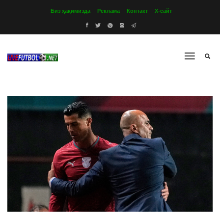
Биз ҳақимизда
Реклама
Контакт
Х-сайт