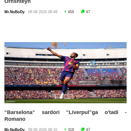
Ornshteyn
Mr.NoBoDy
08.08.2026 08:48
458
47
"Barselona" sardori "Liverpul"ga o'tadi -
Romano
Mr.NoBoDy
08.08.2026 08:16
318
47