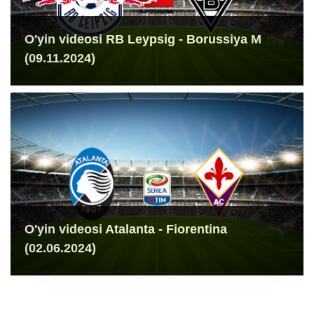
O'yin videosi RB Leypsig - Borussiya M
(09.11.2024)
O'yin videosi Atalanta - Fiorentina
(02.06.2024)