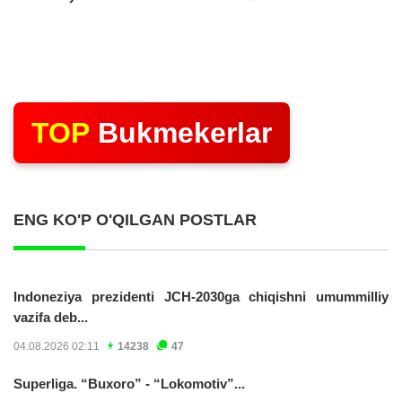
TOP
Bukmekerlar
ENG KO'P O'QILGAN POSTLAR
Indoneziya prezidenti JCH-2030ga chiqishni umummilliy
vazifa deb...
04.08.2026 02:11
14238
47
Superliga. “Buxoro” - “Lokomotiv”...