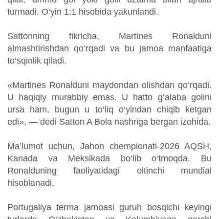
turmadi. O‘yin 1:1 hisobida yakunlandi.
Sattonning fikricha, Martines Ronalduni
almashtirishdan qo‘rqadi va bu jamoa manfaatiga
to‘sqinlik qiladi.
«Martines Ronalduni maydondan olishdan qo‘rqadi.
U haqiqiy murabbiy emas. U hatto g‘alaba golini
ursa ham, bugun u to‘liq o‘yindan chiqib ketgan
edi», — dedi Satton A Bola nashriga bergan izohida.
Ma’lumot uchun, Jahon chempionati-2026 AQSH,
Kanada va Meksikada bo‘lib o‘tmoqda. Bu
Ronalduning faoliyatidagi oltinchi mundial
hisoblanadi.
Portugaliya terma jamoasi guruh bosqichi keyingi