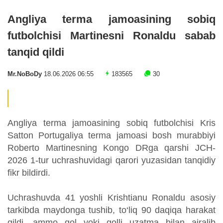
Angliya terma jamoasining sobiq
futbolchisi Martinesni Ronaldu sabab
tanqid qildi
Mr.NoBoDy
18.06.2026 06:55
183565
30
Angliya terma jamoasining sobiq futbolchisi Kris
Satton Portugaliya terma jamoasi bosh murabbiyi
Roberto Martinesning Kongo DRga qarshi JCH-
2026 1-tur uchrashuvidagi qarori yuzasidan tanqidiy
fikr bildirdi.
Uchrashuvda 41 yoshli Krishtianu Ronaldu asosiy
tarkibda maydonga tushib, to‘liq 90 daqiqa harakat
qildi, ammo gol yoki golli uzatma bilan ajralib