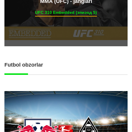
ММА (UFC) - janglari
UFC 310 Embedded (эпизод 5)
Futbol obzorlar