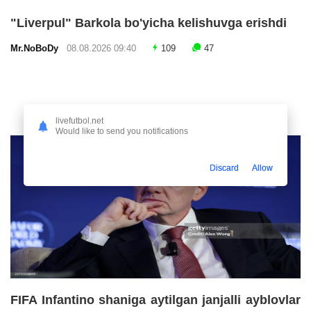
"Liverpul" Barkola bo'yicha kelishuvga erishdi
Mr.NoBoDy
08.08.2026 09:40
109
47
livefutbol.net
Would like to send you notifications
Discard
Allow
FIFA Infantino shaniga aytilgan janjalli ayblovlar