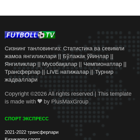
Сизнинг танловингиз: Статистика ва севимли
жамоа янгиликлари || Бўлажак ўйинлар ||
Янгиликлар || Мусобақалар || Чемпионатлар ||
Трансферлар || LIVE натижалар || Турнир
жадваллари
Copyright ©
2026 All rights reserved | This template
is made with
by
PlusMaxGroup
СПОРТ ЭКСПРЕСС
2021-2022 трансферлари
Қизиқарли спорт