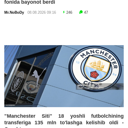
fonida bayonot berdi
Mr.NoBoDy
08.08.2026 09:16
246
47
"Manchester Siti" 18 yoshli futbolchining
transferiga 135 mln to'lashga kelishib oldi -