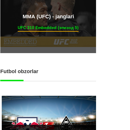
ММА (UFC) - janglari
UFC 310 Embedded (эпизод 5)
Futbol obzorlar