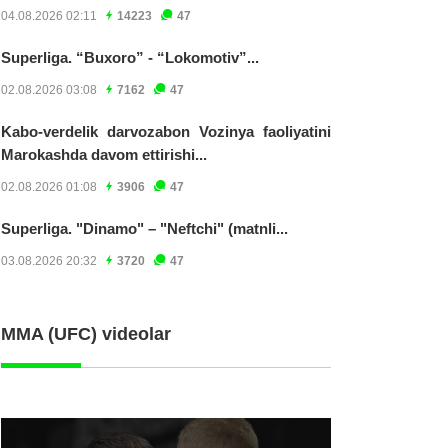
04.08.2026 02:11
14223
47
Superliga. “Buxoro” - “Lokomotiv”...
02.08.2026 03:08
7162
47
Kabo-verdelik darvozabon Vozinya faoliyatini
Marokashda davom ettirishi...
02.08.2026 01:08
3906
47
Superliga. "Dinamo" – "Neftchi" (matnli...
03.08.2026 20:32
3720
47
MMA (UFC) videolar