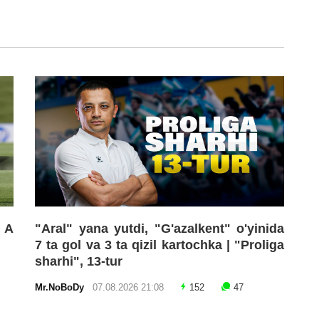
 A
"Aral" yana yutdi, "G'azalkent" o'yinida
7 ta gol va 3 ta qizil kartochka | "Proliga
sharhi", 13-tur
Mr.NoBoDy
07.08.2026 21:08
152
47