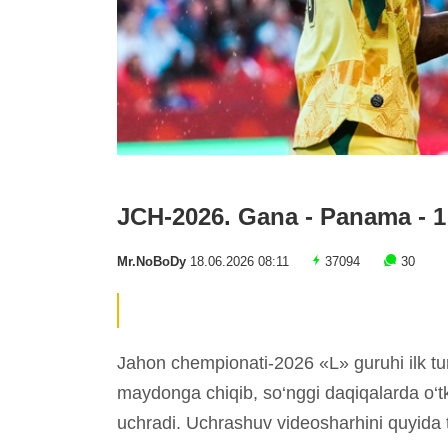
JCH-2026. Gana - Panama - 1
Mr.NoBoDy
18.06.2026 08:11
37094
30
Jahon chempionati-2026 «L» guruhi ilk t
maydonga chiqib, so‘nggi daqiqalarda o‘t
uchradi. Uchrashuv videosharhini quyida 