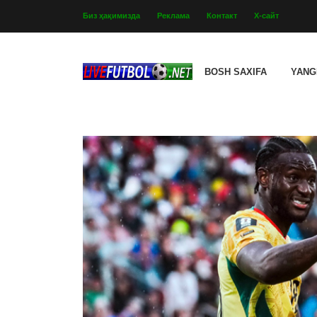
Биз ҳақимизда
Реклама
Контакт
Х-сайт
BOSH SAXIFA
YANG