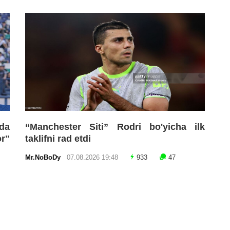
da
“Manchester Siti” Rodri bo'yicha ilk
r"
taklifni rad etdi
Mr.NoBoDy
07.08.2026 19:48
933
47