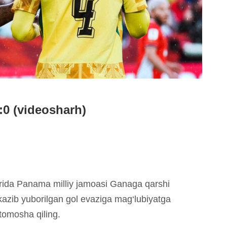
:0 (videosharh)
urida Panama milliy jamoasi Ganaga qarshi
kazib yuborilgan gol evaziga mag‘lubiyatga
tomosha qiling.