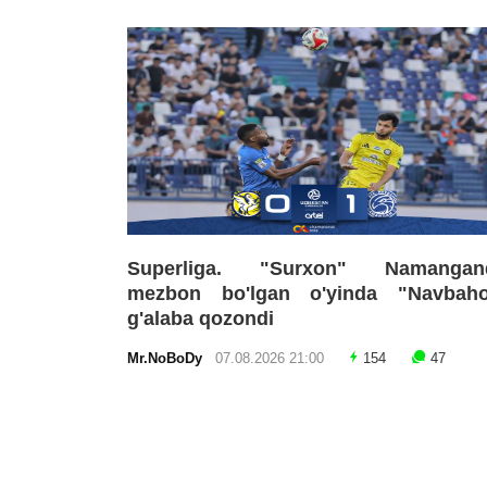
Superliga. "Surxon" Namangan
mezbon bo'lgan o'yinda "Navbaho
g'alaba qozondi
Mr.NoBoDy
07.08.2026 21:00
154
47