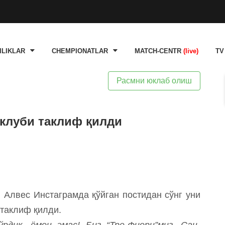
ILIKLAR
CHEMPIONATLAR
MATCH-CENTR
(live)
TV
Расмни юклаб олиш
клуби таклиф қилди
 Алвес Инстаграмда қўйган постидан сўнг уни
таклиф қилди.
рдик, ёмон эмас! Биз “Тре-Фиори”миз. Сан-