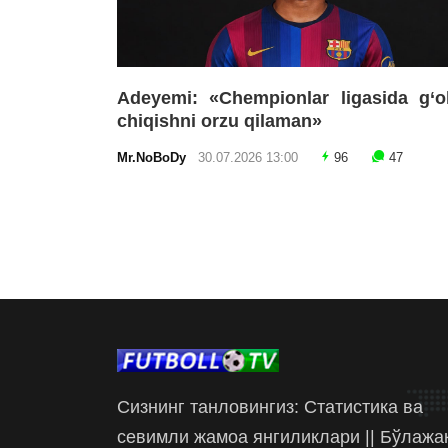
Adeyemi: «Chempionlar ligasida g‘o
chiqishni orzu qilaman»
Mr.NoBoDy
30.07.2026 13:00
96
47
Сизнинг танловингиз: Статистика ва
севимли жамоа янгиликлари || Бўлажа