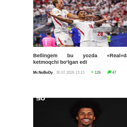
Bellingem bu yozda «Real»d
ketmoqchi bo‘lgan edi
Mr.NoBoDy
30.07.2026 13:13
126
47