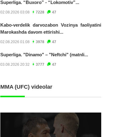
Superliga. “Buxoro” - “Lokomotiv”...
02.08.2026 03:08
7228
47
Kabo-verdelik darvozabon Vozinya faoliyatini
Marokashda davom ettirishi...
02.08.2026 01:08
3978
47
Superliga. "Dinamo" – "Neftchi" (matnli...
03.08.2026 20:32
3777
47
MMA (UFC) videolar