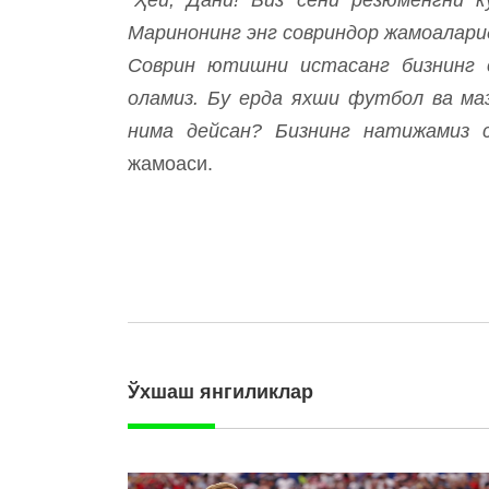
Маринонинг энг совриндор жамоалари
Соврин ютишни истасанг бизнинг 
оламиз. Бу ерда яхши футбол ва маз
нима дейсан? Бизнинг натижамиз 
жамоаси.
Ўхшаш янгиликлар