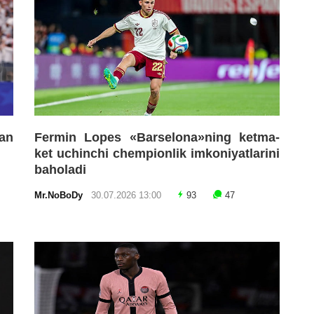
an
Fermin Lopes «Barselona»ning ketma-
ket uchinchi chempionlik imkoniyatlarini
baholadi
Mr.NoBoDy
30.07.2026 13:00
93
47