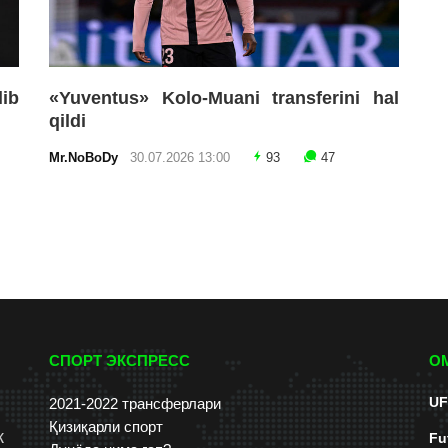
lib
«Yuventus» Kolo-Muani transferini hal
qildi
Mr.NoBoDy
30.07.2026 13:00
93
47
СПОРТ ЭКСПРЕСС
О
UF
2021-2022 трансферлари
Қизиқарли спорт
к
Fu