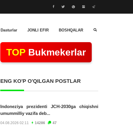
 Dasturlar
JONLI EFIR
BOSHQALAR
TOP
Bukmekerlar
ENG KO'P O'QILGAN POSTLAR
Indoneziya prezidenti JCH-2030ga chiqishni
umummilliy vazifa deb...
04.08.2026 02:11
14286
47