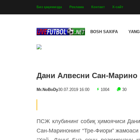
Биз ҳақимизда
Реклама
Контакт
Х-сайт
BOSH SAXIFA
YANG
Дани Алвесни Сан-Марино 
Mr.NoBoDy
30.07.2019 16:00
1004
30
ПСЖ клубининг собиқ ҳимоячиси Дани
Сан-Маринонинг “Тре-Фиори” жамоаси 
“Ҳей, Дани! Биз сени резюменгни кў