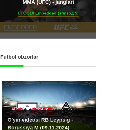
ММА (UFC) - janglari
UFC 310 Embedded (эпизод 5)
Futbol obzorlar
O'yin videosi RB Leypsig -
Borussiya M (09.11.2024)