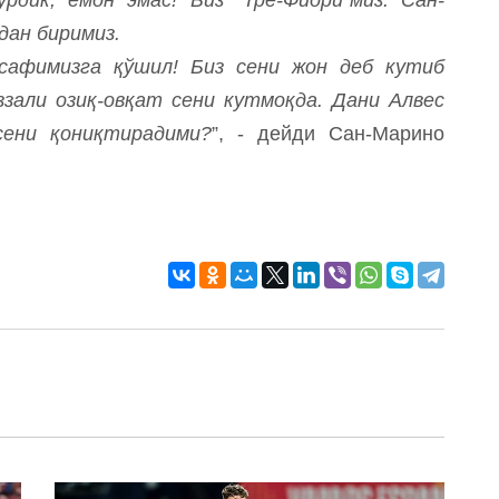
дан биримиз.
сафимизга қўшил! Биз сени жон деб кутиб
зали озиқ-овқат сени кутмоқда. Дани Алвес
сени қониқтирадими?
”, - дейди Сан-Марино