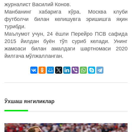
журналист Василий Конов.
Манбанинг хабарига кўра, Москва клуби
футболчи билан келишувга эришишга яқин
турибди.
Маълумот учун, 24 ёшли Перейро ПСВ сафида
2015 йилдан буён тўп суриб келади. Унинг
жамоаси билан амалдаги шартномаси 2020
йилгача мўлжалланган.
Ўхшаш янгиликлар