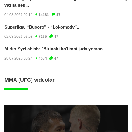
vazifa deb...
04.08.2026 02:11
14181
47
Superliga. “Buxoro” - “Lokomotiv”...
02.08.2026 03:08
7135
47
Mirko Yyelichich: "Birinchi bo'limni juda yomon...
28.07.2026 00:24
4534
47
MMA (UFC) videolar