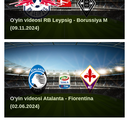
O'yin videosi RB Leypsig - Borussiya M
(09.11.2024)
O'yin videosi Atalanta - Fiorentina
(02.06.2024)