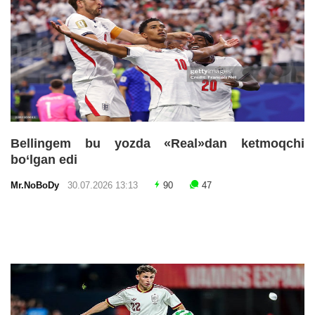
Bellingem bu yozda «Real»dan ketmoqchi
bo‘lgan edi
Mr.NoBoDy
30.07.2026 13:13
90
47