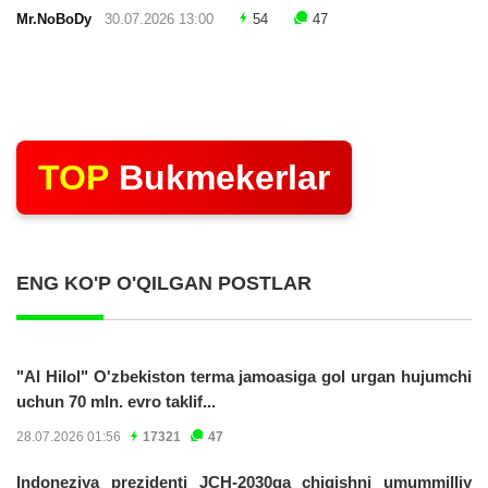
Mr.NoBoDy
30.07.2026 13:00
54
47
TOP
Bukmekerlar
ENG KO'P O'QILGAN POSTLAR
"Al Hilol" O'zbekiston terma jamoasiga gol urgan hujumchi
uchun 70 mln. evro taklif...
28.07.2026 01:56
17321
47
Indoneziya prezidenti JCH-2030ga chiqishni umummilliy