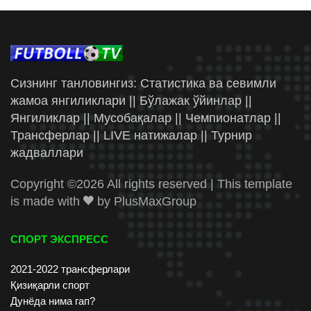
Сизнинг танловингиз: Статистика ва севимли
жамоа янгиликлари || Бўлажак ўйинлар ||
Янгиликлар || Мусобақалар || Чемпионатлар ||
Трансферлар || LIVE натижалар || Турнир
жадваллари
Copyright ©
2026 All rights reserved | This template
is made with
by
PlusMaxGroup
СПОРТ ЭКСПРЕСС
2021-2022 трансферлари
Қизиқарли спорт
Дунёда нима гап?