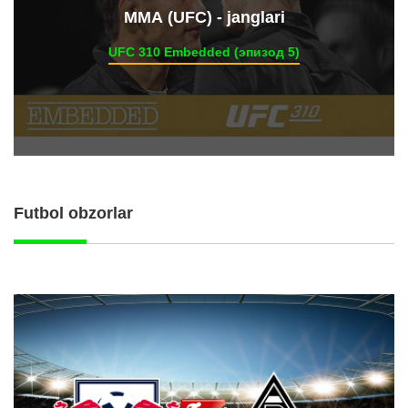
ММА (UFC) - janglari
UFC 310 Embedded (эпизод 5)
Futbol obzorlar