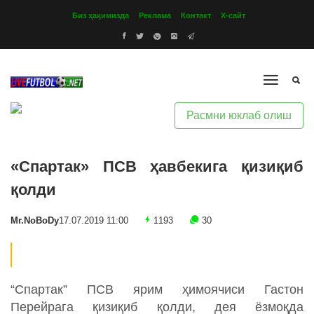
Биз ҳақимизда
Реклама
Контакт
Х-сайт
Расмни юклаб олиш
«Спартак» ПСВ ҳавбекига қизиқиб
қолди
Mr.NoBoDy
17.07.2019 11:00
1193
30
“Спартак” ПСВ ярим ҳимоячиси Гастон
Перейрага қизиқиб қолди, дея ёзмоқда