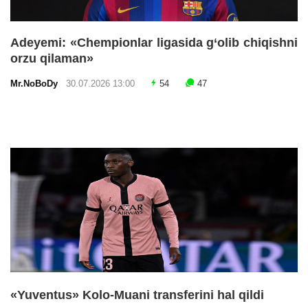
Adeyemi: «Chempionlar ligasida g‘olib chiqishni
orzu qilaman»
Mr.NoBoDy
30.07.2026 13:00
54
47
«Yuventus» Kolo-Muani transferini hal qildi