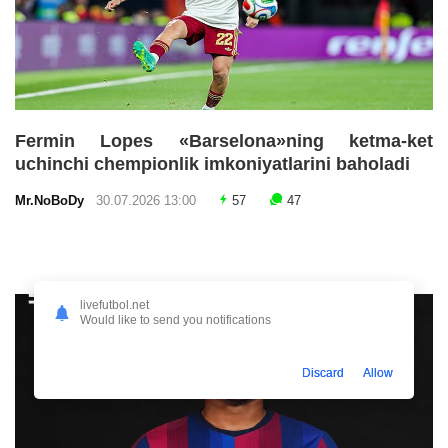
Fermin Lopes «Barselona»ning ketma-ket
uchinchi chempionlik imkoniyatlarini baholadi
Mr.NoBoDy
30.07.2026 13:00
57
47
livefutbol.net
Would like to send you notifications
Discard
Allow