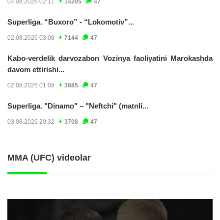
04.08.2026 02:11
14205
47
Superliga. “Buxoro” - “Lokomotiv”...
02.08.2026 03:08
7144
47
Kabo-verdelik darvozabon Vozinya faoliyatini Marokashda
davom ettirishi...
02.08.2026 01:08
3885
47
Superliga. "Dinamo" – "Neftchi" (matnli...
03.08.2026 20:32
3708
47
MMA (UFC) videolar