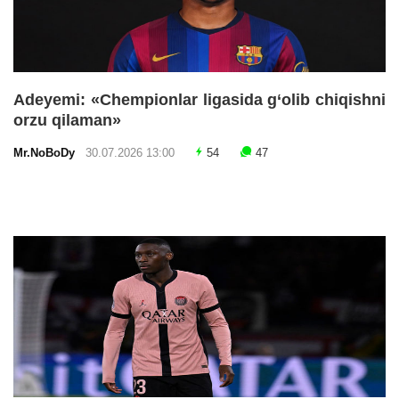
Adeyemi: «Chempionlar ligasida g‘olib chiqishni
orzu qilaman»
Mr.NoBoDy
30.07.2026 13:00
54
47