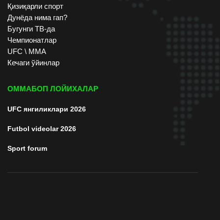
Қизиқарли спорт
Дунёда нима гап?
Бугунги ТВ-да
Чемпионатлар
UFC \ ММА
Кечаги ўйинлар
ОММАБОП ЛОЙИХАЛАР
UFC янгиликлари 2026
Futbol videolar 2026
Sport forum