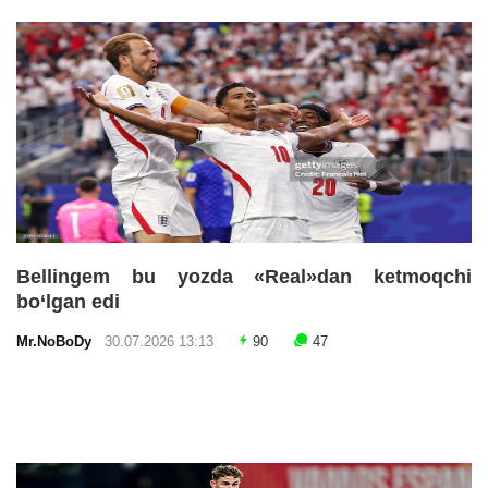
Bellingem bu yozda «Real»dan ketmoqchi
bo‘lgan edi
Mr.NoBoDy
30.07.2026 13:13
90
47