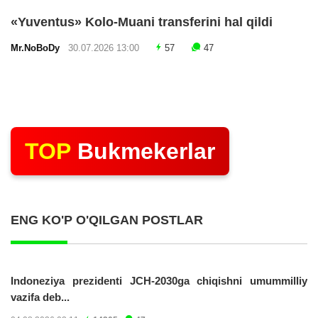
«Yuventus» Kolo-Muani transferini hal qildi
Mr.NoBoDy
30.07.2026 13:00
57
47
TOP
Bukmekerlar
ENG KO'P O'QILGAN POSTLAR
Indoneziya prezidenti JCH-2030ga chiqishni umummilliy
vazifa deb...