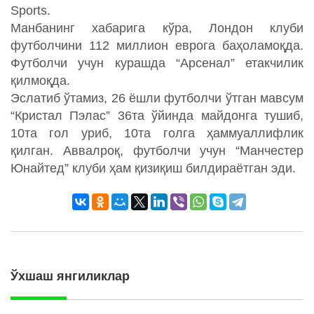
Sports.
Манбанинг хабарига кўра, Лондон клуби
футболчини 112 миллион еврога баҳоламоқда.
Футболчи учун курашда “Арсенал” етакчилик
қилмоқда.
Эслатиб ўтамиз, 26 ёшли футболчи ўтган мавсум
“Кристал Пэлас” 36та ўйинда майдонга тушиб,
10та гол уриб, 10та голга ҳаммуаллифлик
қилган. Аввалроқ, футболчи учун “Манчестер
Юнайтед” клуби ҳам қизиқиш билдираётган эди.
Ўхшаш янгиликлар