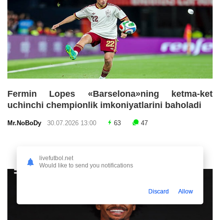
Fermin Lopes «Barselona»ning ketma-ket
uchinchi chempionlik imkoniyatlarini baholadi
Mr.NoBoDy
30.07.2026 13:00
63
47
livefutbol.net
Would like to send you notifications
Discard
Allow