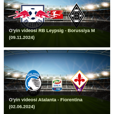
O'yin videosi RB Leypsig - Borussiya M
(09.11.2024)
O'yin videosi Atalanta - Fiorentina
(02.06.2024)