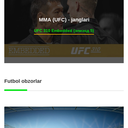
ММА (UFC) - janglari
UFC 310 Embedded (эпизод 5)
Futbol obzorlar