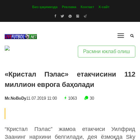
Биз ҳақимизда
Реклама
Контакт
Х-сайт
Расмни юклаб олиш
«Кристал Пэлас» етакчисини 112
миллион еврога баҳолади
Mr.NoBoDy
11.07.2019 11:00
1063
30
“Кристал Пэлас” жамоа етакчиси Уилфрид
Заанинг нархини белгилади, дея ёзмоқда Sky