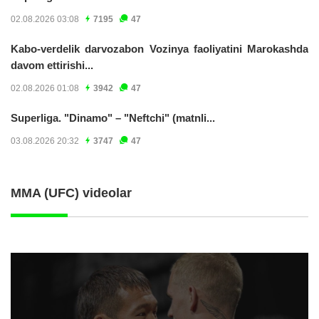
02.08.2026 03:08
7195
47
Kabo-verdelik darvozabon Vozinya faoliyatini Marokashda
davom ettirishi...
02.08.2026 01:08
3942
47
Superliga. "Dinamo" – "Neftchi" (matnli...
03.08.2026 20:32
3747
47
MMA (UFC) videolar