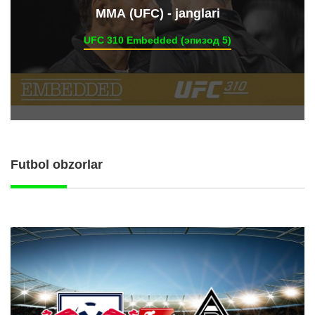
ММА (UFC) - janglari
UFC 310 Embedded (эпизод 5)
Futbol obzorlar