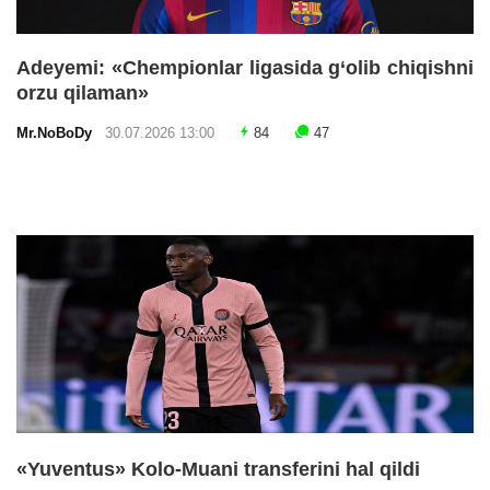
Adeyemi: «Chempionlar ligasida g‘olib chiqishni
orzu qilaman»
Mr.NoBoDy
30.07.2026 13:00
84
47
«Yuventus» Kolo-Muani transferini hal qildi