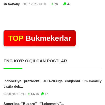
Mr.NoBoDy
30.07.2026 13:00
78
47
TOP
Bukmekerlar
ENG KO'P O'QILGAN POSTLAR
Indoneziya prezidenti JCH-2030ga chiqishni umummilliy
vazifa deb...
04.08.2026 02:11
14256
47
Superliga. “Buxoro” - “Lokomotiv”...