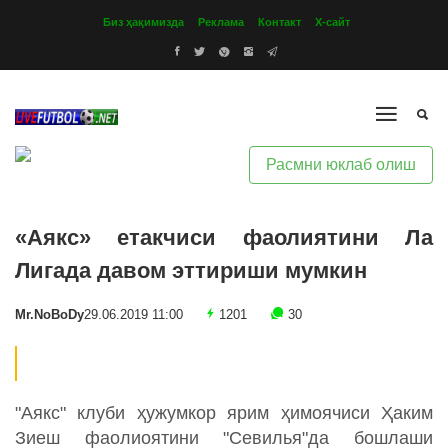
Биз ҳақимизда
Реклама
Контакт
Х-сайт
Расмни юклаб олиш
«Аякс» етакчиси фаолиятини Ла
Лигада давом эттириши мумкин
Mr.NoBoDy
29.06.2019 11:00
1201
30
"Аякс" клуби ҳужумкор ярим ҳимоячиси Ҳаким
Зиеш фаолиоятини "Севилья"да бошлаши