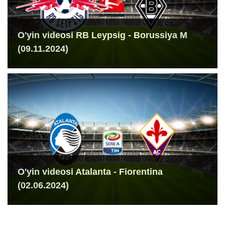
O'yin videosi RB Leypsig - Borussiya M
(09.11.2024)
O'yin videosi Atalanta - Fiorentina
(02.06.2024)