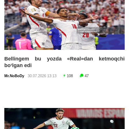
Bellingem bu yozda «Real»dan ketmoqchi
bo‘lgan edi
Mr.NoBoDy
30.07.2026 13:13
108
47