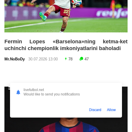
Fermin Lopes «Barselona»ning ketma-ket
uchinchi chempionlik imkoniyatlarini baholadi
Mr.NoBoDy
30.07.2026 13:00
78
47
livefutbol.net
Would like to send you notifications
Discard
Allow