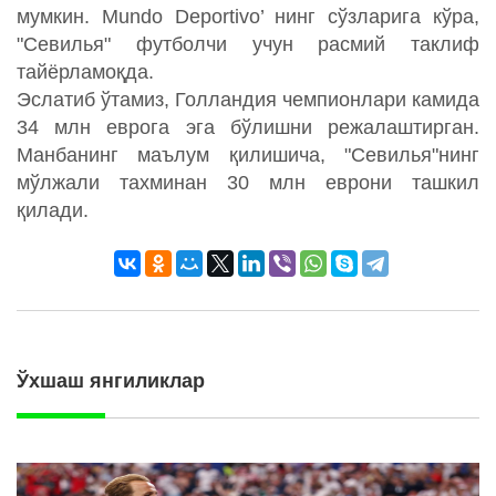
мумкин. Mundo Deportivo’ нинг сўзларига кўра,
"Севилья" футболчи учун расмий таклиф
тайёрламоқда.
Эслатиб ўтамиз, Голландия чемпионлари камида
34 млн еврога эга бўлишни режалаштирган.
Манбанинг маълум қилишича, "Севилья"нинг
мўлжали тахминан 30 млн еврони ташкил
қилади.
Ўхшаш янгиликлар