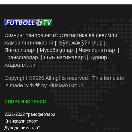
Сизнинг танловингиз: Статистика ва севимли
жамоа янгиликлари || Бўлажак ўйинлар ||
Янгиликлар || Мусобақалар || Чемпионатлар ||
Трансферлар || LIVE натижалар || Турнир
жадваллари
Copyright ©
2026 All rights reserved | This template
is made with
by
PlusMaxGroup
СПОРТ ЭКСПРЕСС
2021-2022 трансферлари
Қизиқарли спорт
Дунёда нима гап?