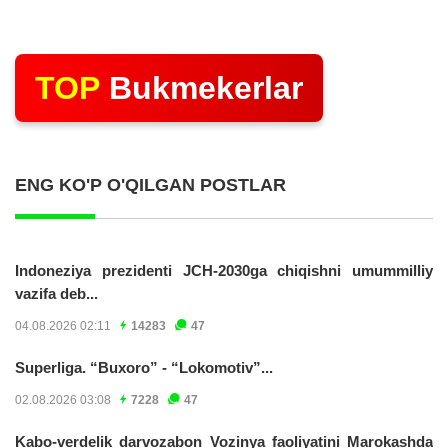
TOP
Bukmekerlar
ENG KO'P O'QILGAN POSTLAR
Indoneziya prezidenti JCH-2030ga chiqishni umummilliy
vazifa deb...
04.08.2026 02:11
14283
47
Superliga. “Buxoro” - “Lokomotiv”...
02.08.2026 03:08
7228
47
Kabo-verdelik darvozabon Vozinya faoliyatini Marokashda