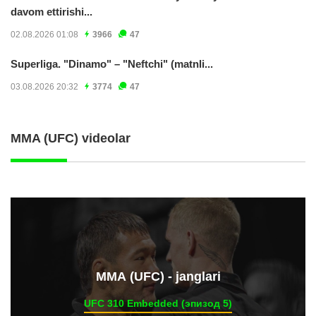
davom ettirishi...
02.08.2026 01:08
3966
47
Superliga. "Dinamo" – "Neftchi" (matnli...
03.08.2026 20:32
3774
47
MMA (UFC) videolar
ММА (UFC) - janglari
UFC 310 Embedded (эпизод 5)