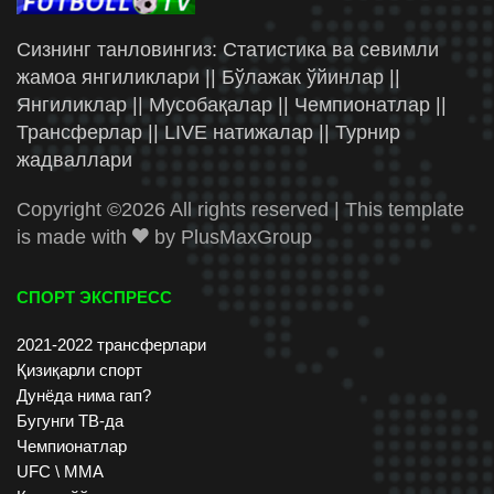
Сизнинг танловингиз: Статистика ва севимли
жамоа янгиликлари || Бўлажак ўйинлар ||
Янгиликлар || Мусобақалар || Чемпионатлар ||
Трансферлар || LIVE натижалар || Турнир
жадваллари
Copyright ©
2026 All rights reserved | This template
is made with
by
PlusMaxGroup
СПОРТ ЭКСПРЕСС
2021-2022 трансферлари
Қизиқарли спорт
Дунёда нима гап?
Бугунги ТВ-да
Чемпионатлар
UFC \ ММА