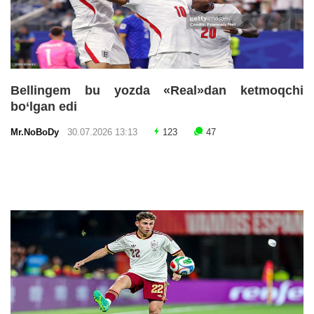
Bellingem bu yozda «Real»dan ketmoqchi
bo‘lgan edi
Mr.NoBoDy
30.07.2026 13:13
123
47