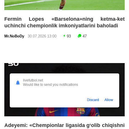
Fermin Lopes «Barselona»ning ketma-ket
uchinchi chempionlik imkoniyatlarini baholadi
Mr.NoBoDy
30.07.2026 13:00
93
47
livefutbol.net
Would like to send you notifications
Discard
Allow
Adeyemi: «Chempionlar ligasida g‘olib chiqishni