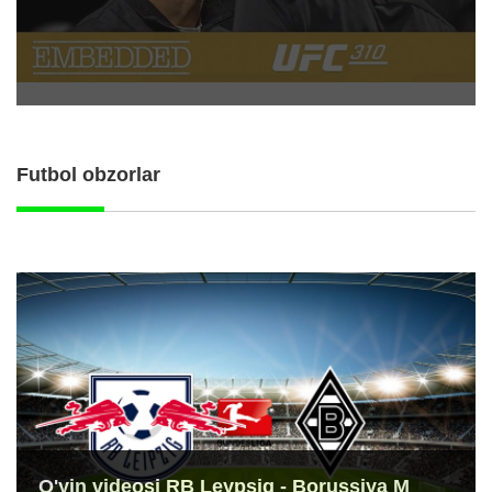
Futbol obzorlar
O'yin videosi RB Leypsig - Borussiya M