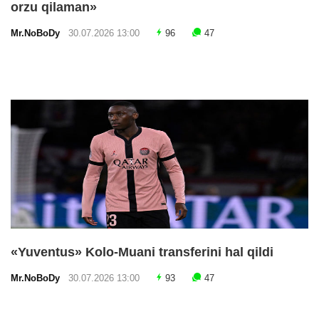
orzu qilaman»
Mr.NoBoDy
30.07.2026 13:00
96
47
«Yuventus» Kolo-Muani transferini hal qildi
Mr.NoBoDy
30.07.2026 13:00
93
47