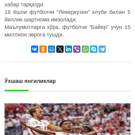
хабар тарқатди.
19 ёшли футболчи "Леверкузен" клуби билан 5
йиллик шартнома имзолади.
Маълумотларга кўра, футболчи “Байер” учун 15
миллион эврога тушди.
Ўхшаш янгиликлар