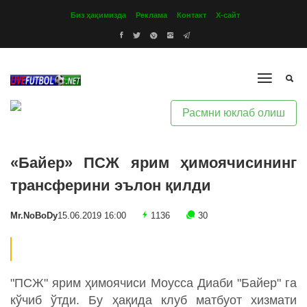
Биз ҳақимизда
Реклама
Контакт
Х-сайт
Расмни юклаб олиш
«Байер» ПСЖ ярим ҳимоячисининг
трансферини эълон қилди
Mr.NoBoDy
15.06.2019 16:00
1136
30
"ПСЖ" ярим ҳимоячиси Моусса Диаби "Байер" га
кўчиб ўтди. Бу ҳақида клуб матбуот хизмати