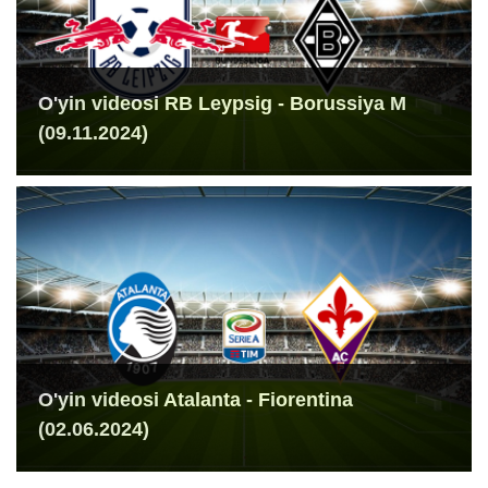
O'yin videosi RB Leypsig - Borussiya M
(09.11.2024)
O'yin videosi Atalanta - Fiorentina
(02.06.2024)