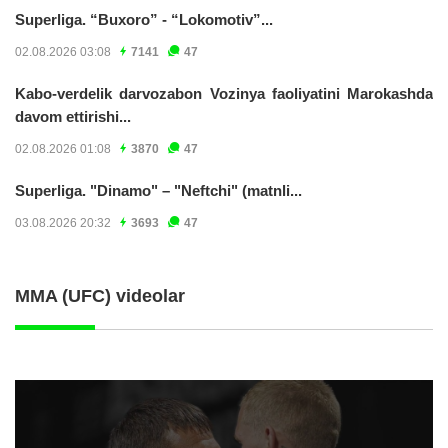
Superliga. “Buxoro” - “Lokomotiv”...
02.08.2026 03:08
7141
47
Kabo-verdelik darvozabon Vozinya faoliyatini Marokashda
davom ettirishi...
02.08.2026 01:08
3870
47
Superliga. "Dinamo" – "Neftchi" (matnli...
03.08.2026 20:32
3693
47
MMA (UFC) videolar