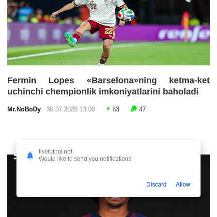
Fermin Lopes «Barselona»ning ketma-ket
uchinchi chempionlik imkoniyatlarini baholadi
Mr.NoBoDy
30.07.2026 13:00
63
47
livefutbol.net
Would like to send you notifications
Discard
Allow