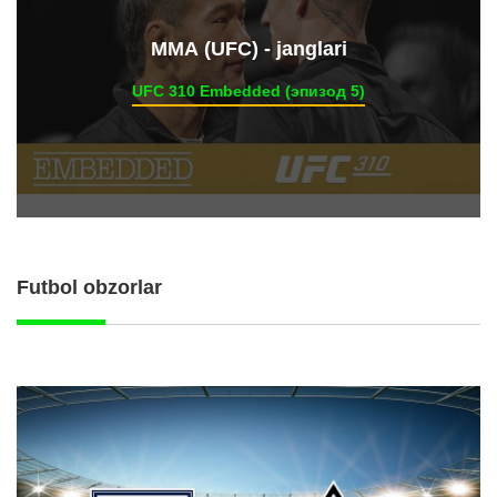
ММА (UFC) - janglari
UFC 310 Embedded (эпизод 5)
Futbol obzorlar