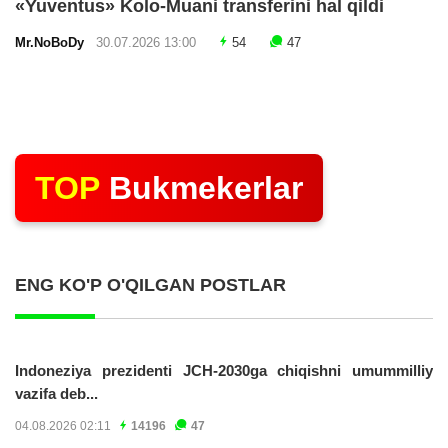
«Yuventus» Kolo-Muani transferini hal qildi
Mr.NoBoDy
30.07.2026 13:00
54
47
TOP
Bukmekerlar
ENG KO'P O'QILGAN POSTLAR
Indoneziya prezidenti JCH-2030ga chiqishni umummilliy
vazifa deb...
04.08.2026 02:11
14196
47