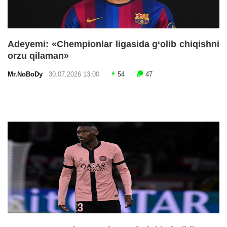
Adeyemi: «Chempionlar ligasida g‘olib chiqishni
orzu qilaman»
Mr.NoBoDy
30.07.2026 13:00
54
47