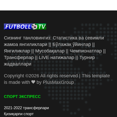
Сизнинг танловингиз: Статистика ва севимли
жамоа янгиликлари || Бўлажак ўйинлар ||
Янгиликлар || Мусобақалар || Чемпионатлар ||
Трансферлар || LIVE натижалар || Турнир
жадваллари
Copyright ©
2026 All rights reserved | This template
is made with
by
PlusMaxGroup
СПОРТ ЭКСПРЕСС
2021-2022 трансферлари
Қизиқарли спорт