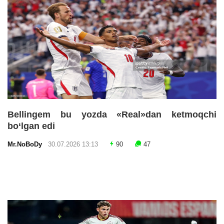
Bellingem bu yozda «Real»dan ketmoqchi
bo‘lgan edi
Mr.NoBoDy
30.07.2026 13:13
90
47