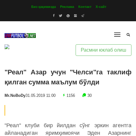
Биз ҳақимизда
Реклама
Контакт
Х-сайт
Расмни юклаб олиш
"Реал" Азар учун "Челси"га таклиф
қилган сумма маълум бўлди
Mr.NoBoDy
31.05.2019 11:00
1156
30
"Реал" клуби бир йилдан сўнг эркин агентга
айланадиган яримҳимоячи Эден Азарнинг