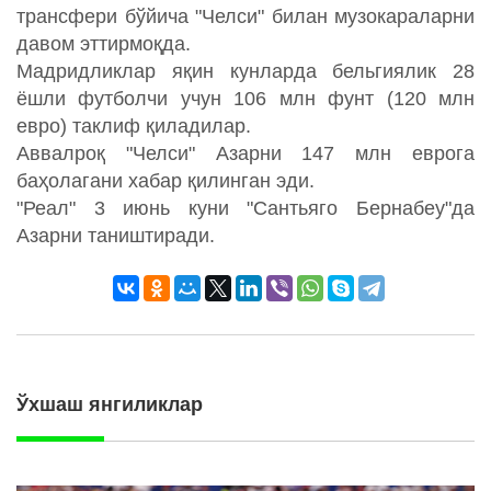
трансфери бўйича "Челси" билан музокараларни
давом эттирмоқда.
Мадридликлар яқин кунларда бельгиялик 28
ёшли футболчи учун 106 млн фунт (120 млн
евро) таклиф қиладилар.
Аввалроқ "Челси" Азарни 147 млн еврога
баҳолагани хабар қилинган эди.
"Реал" 3 июнь куни "Сантьяго Бернабеу"да
Азарни таништиради.
Ўхшаш янгиликлар