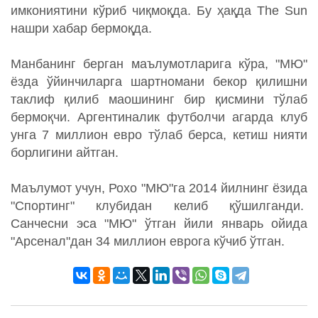
имкониятини кўриб чиқмоқда. Бу ҳақда The Sun
нашри хабар бермоқда.
Манбанинг берган маълумотларига кўра, "МЮ"
ёзда ўйинчиларга шартномани бекор қилишни
таклиф қилиб маошининг бир қисмини тўлаб
бермоқчи. Аргентиналик футболчи агарда клуб
унга 7 миллион евро тўлаб берса, кетиш нияти
борлигини айтган.
Маълумот учун, Рохо "МЮ"га 2014 йилнинг ёзида
"Спортинг" клубидан келиб қўшилганди.
Санчесни эса "МЮ" ўтган йили январь ойида
"Арсенал"дан 34 миллион еврога кўчиб ўтган.