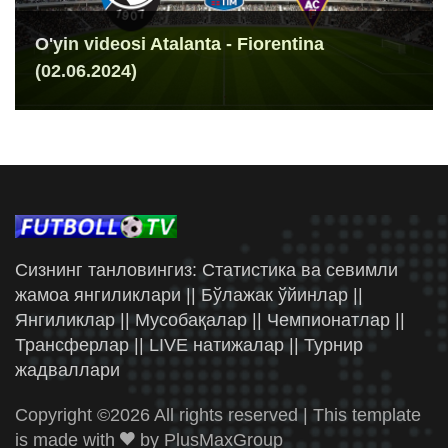
O'yin videosi Atalanta - Fiorentina
(02.06.2024)
Сизнинг танловингиз: Статистика ва севимли
жамоа янгиликлари || Бўлажак ўйинлар ||
Янгиликлар || Мусобақалар || Чемпионатлар ||
Трансферлар || LIVE натижалар || Турнир
жадваллари
Copyright ©
2026 All rights reserved | This template
is made with
by
PlusMaxGroup