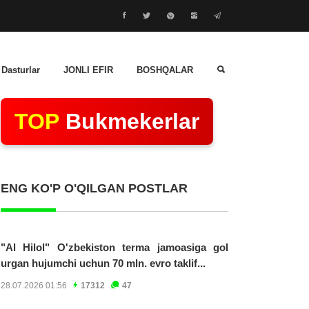
 Dasturlar
JONLI EFIR
BOSHQALAR
TOP
Bukmekerlar
ENG KO'P O'QILGAN POSTLAR
"Al Hilol" O'zbekiston terma jamoasiga gol
urgan hujumchi uchun 70 mln. evro taklif...
28.07.2026 01:56
17312
47