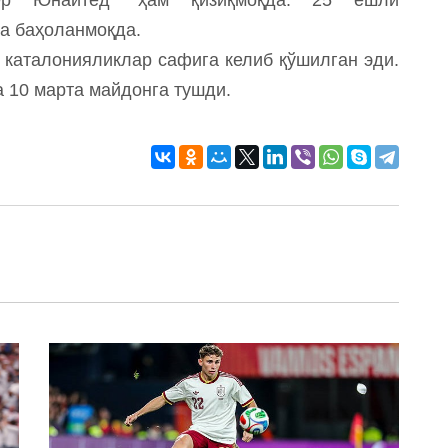
а баҳоланмоқда.
н каталонияликлар сафига келиб қўшилган эди.
 10 марта майдонга тушди.