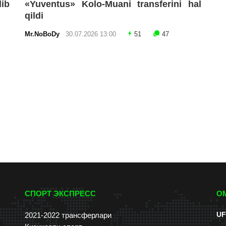
lib
«Yuventus» Kolo-Muani transferini hal
qildi
Mr.NoBoDy
30.07.2026 13:00
51
47
СПОРТ ЭКСПРЕСС
О
UF
2021-2022 трансферлари