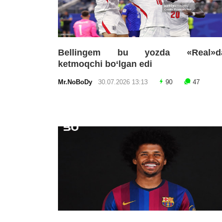
Bellingem bu yozda «Real»d
ketmoqchi bo‘lgan edi
Mr.NoBoDy
30.07.2026 13:13
90
47