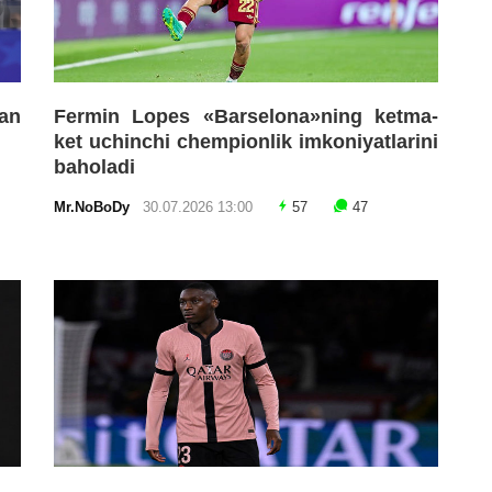
an
Fermin Lopes «Barselona»ning ketma-
ket uchinchi chempionlik imkoniyatlarini
baholadi
Mr.NoBoDy
30.07.2026 13:00
57
47