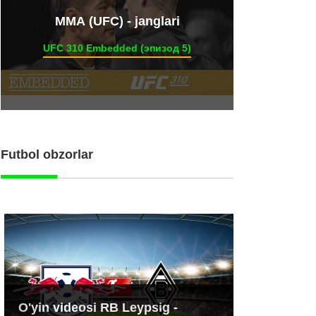
ММА (UFC) - janglari
UFC 310 Embedded (эпизод 5)
Futbol obzorlar
O'yin videosi RB Leypsig -