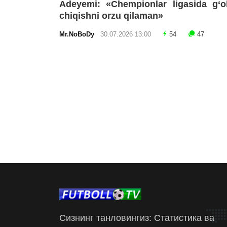
Adeyemi: «Chempionlar ligasida g‘o
chiqishni orzu qilaman»
Mr.NoBoDy
30.07.2026 13:00
54
47
Сизнинг танловингиз: Статистика ва