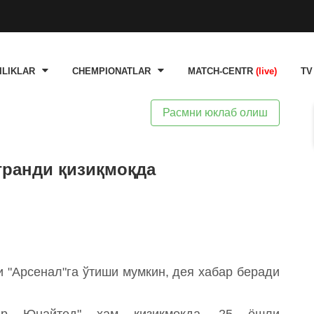
ILIKLAR
CHEMPIONATLAR
MATCH-CENTR
(live)
TV
Расмни юклаб олиш
гранди қизиқмоқда
 "Арсенал"га ўтиши мумкин, дея хабар беради
тер Юнайтед" ҳам қизиқмоқда. 25 ёшли