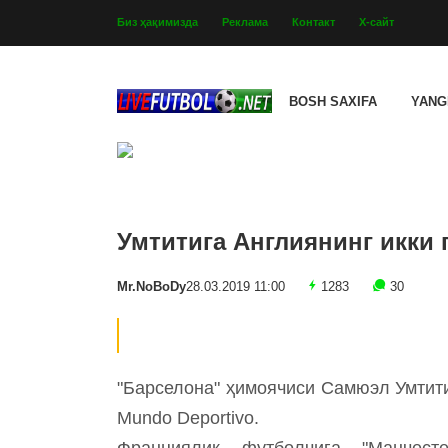
Биз ҳақимизда
Реклама
Контакт
Х-сайт
BOSH SAXIFA
YANG
Умтитига Англиянинг икки 
Mr.NoBoDy
28.03.2019 11:00
1283
30
"Барселона" ҳимоячиси Самюэл Умтити
Mundo Deportivo.
Франциялик футболчига "Манчес