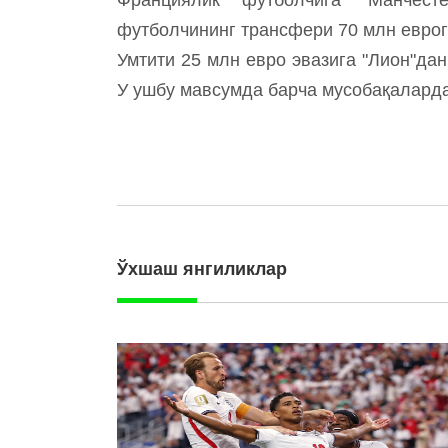
футболчининг трансфери 70 млн еврог
Умтити 25 млн евро эвазига "Лион"да
У ушбу мавсумда барча мусобақаларда
Ўхшаш янгиликлар