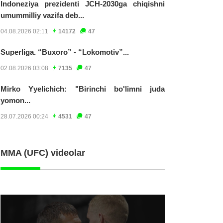
Indoneziya prezidenti JCH-2030ga chiqishni
umummilliy vazifa deb...
04.08.2026 02:11
14172
47
Superliga. “Buxoro” - “Lokomotiv”...
02.08.2026 03:08
7135
47
Mirko Yyelichich: "Birinchi bo'limni juda
yomon...
28.07.2026 00:24
4531
47
MMA (UFC) videolar