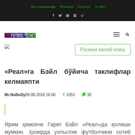
Биз ҳақимизда
Реклама
Контакт
Х-сайт
Расмни юклаб олиш
«Реал»га Бэйл бўйича таклифлар
келмаяпти
Mr.NoBoDy
09.08.2019 16:00
1053
30
Ярим ҳимоячи Гарет Бэйл «Реал»да қолиши
мумкин. Ҳозирда уэльслик футболчини сотиб