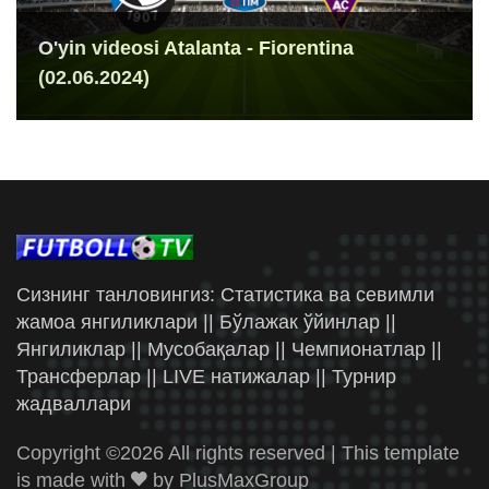
O'yin videosi Atalanta - Fiorentina
(02.06.2024)
Сизнинг танловингиз: Статистика ва севимли
жамоа янгиликлари || Бўлажак ўйинлар ||
Янгиликлар || Мусобақалар || Чемпионатлар ||
Трансферлар || LIVE натижалар || Турнир
жадваллари
Copyright ©
2026 All rights reserved | This template
is made with
by
PlusMaxGroup