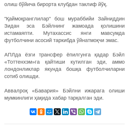
олиш бўйича бирорта клубдан таклиф йўқ.
"Қаймоқранглилар" бош мураббийи Зайниддин
Зидан эса Бэйлнинг жамоада қолишини
истамаяпти. Мутахассис янги мавсумда
футболчини асосий таркибда ўйнатмоқчи эмас.
АПЛда ёзги трансфер ёпилгунга қадар Бэйл
«Тоттенхэм»га қайтиши кутилган эди, аммо
лондонликлар якунда бошқа футболчиларни
сотиб олишди.
Аввалроқ «Бавария» Бэйлни ижарага олиши
мумкинлиги ҳақида хабар тарқалган эди.