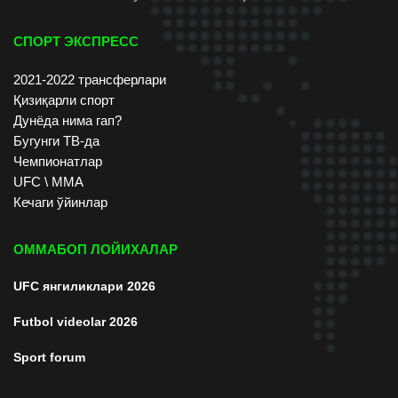
СПОРТ ЭКСПРЕСС
2021-2022 трансферлари
Қизиқарли спорт
Дунёда нима гап?
Бугунги ТВ-да
Чемпионатлар
UFC \ ММА
Кечаги ўйинлар
ОММАБОП ЛОЙИХАЛАР
UFC янгиликлари 2026
Futbol videolar 2026
Sport forum