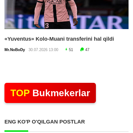
«Yuventus» Kolo-Muani transferini hal qildi
Mr.NoBoDy
30.07.2026 13:00
51
47
TOP
Bukmekerlar
ENG KO'P O'QILGAN POSTLAR