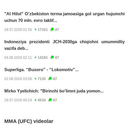
"Al Hilol" O'zbekiston terma jamoasiga gol urgan hujumchi
uchun 70 mln. evro taklif...
28.07.2026 01:56
17321
47
Indoneziya prezidenti JCH-2030ga chiqishni umummilliy
vazifa deb...
04.08.2026 02:11
14181
47
Superliga. “Buxoro” - “Lokomotiv”...
02.08.2026 03:08
7135
47
Mirko Yyelichich: "Birinchi bo'limni juda yomon...
28.07.2026 00:24
4534
47
MMA (UFC) videolar