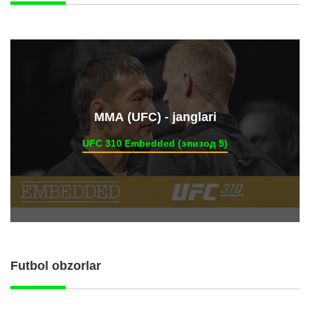
ММА (UFC) - janglari
UFC 310 Embedded (эпизод 5)
Futbol obzorlar