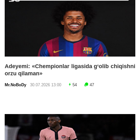
Adeyemi: «Chempionlar ligasida g‘olib chiqishni
orzu qilaman»
Mr.NoBoDy
30.07.2026 13:00
54
47