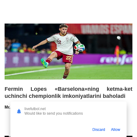
Fermin Lopes «Barselona»ning ketma-ket
uchinchi chempionlik imkoniyatlarini baholadi
Mr.NoBoDy
30.07.2026 13:00
57
47
livefutbol.net
Would like to send you notifications
Discard
Allow