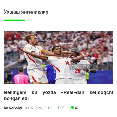
Ўхшаш янгиликлар
Bellingem bu yozda «Real»dan ketmoqchi
bo‘lgan edi
Mr.NoBoDy
30.07.2026 13:13
90
47