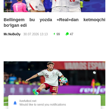
Bellingem bu yozda «Real»dan ketmoqchi
bo‘lgan edi
Mr.NoBoDy
30.07.2026 13:13
99
47
livefutbol.net
Would like to send you notifications