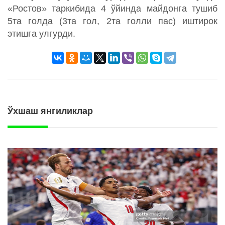
«Ростов» таркибида 4 ўйинда майдонга тушиб
5та голда (3та гол, 2та голли пас) иштирок
этишга улгурди.
Ўхшаш янгиликлар