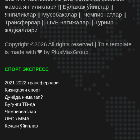
жамоа янгиликлари || Бўлажак ўйинлар ||
Янгиликлар || Мусобақалар || Чемпионатлар ||
Трансферлар || LIVE натижалар || Турнир
жадваллари
Copyright ©
2026 All rights reserved | This template
is made with
by
PlusMaxGroup
СПОРТ ЭКСПРЕСС
2021-2022 трансферлари
Қизиқарли спорт
Дунёда нима гап?
Бугунги ТВ-да
Чемпионатлар
UFC \ ММА
Кечаги ўйинлар