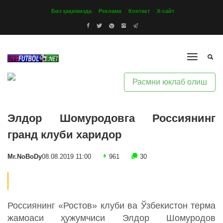
Биз ҳақимизда
Реклама
Контакт
Х-сайт
Расмни юклаб олиш
Элдор Шомуродовга Россиянинг
гранд клуби харидор
Mr.NoBoDy
08.08.2019 11:00
961
30
Россиянинг «Ростов» клуби ва Ўзбекистон терма
жамоаси ҳужумчиси Элдор Шомуродов