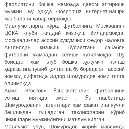
фаолиятини бошқа жамоада давом эттириши
мумкин. Бу ҳақда Gosport.uz интернет-нашри
манбалари хабар бермоқда.
Маълумотларга кўра, футболчига Москванинг
ЦСКА клуби жиддий қизиқиш билдирмоқда.
Москваликлар асосий ҳужумчиси Фёдор Чаловга
Англиядан қизиқиш бўлаётгани сабабли
футболчи жамоадан кетиши кутилмоқда. Шу
боисдан ҳам клуб бошқа ҳужумчи излаш
ҳаракатига тушиб қолган ва бу борада энг асосий
номзод сифатида Элдор Шомуродов номи тилга
олинмоқда.
Аммо «Ростов» Ўзбекистонлик футболчини
сотиш ниятида эмас . Ўз навбатида
Шомуродовнинг агентлари ҳам фақатгина кучли
бешликдан тушадиган таклифларни кўриб
чиқишлари мумкинлигини маълум қилган.
Маълумот учун, Шомуродов жорий мавсумда