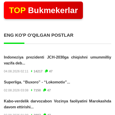
TOP
Bukmekerlar
ENG KO'P O'QILGAN POSTLAR
Indoneziya prezidenti JCH-2030ga chiqishni umummilliy
vazifa deb...
04.08.2026 02:11
14217
47
Superliga. “Buxoro” - “Lokomotiv”...
02.08.2026 03:08
7150
47
Kabo-verdelik darvozabon Vozinya faoliyatini Marokashda
davom ettirishi...