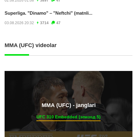
02.08.2026 01:08
3897
47
Superliga. "Dinamo" – "Neftchi" (matnli...
03.08.2026 20:32
3714
47
MMA (UFC) videolar
ММА (UFC) - janglari
UFC 310 Embedded (эпизод 5)