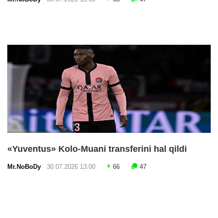
«Yuventus» Kolo-Muani transferini hal qildi
Mr.NoBoDy
30.07.2026 13:00
66
47