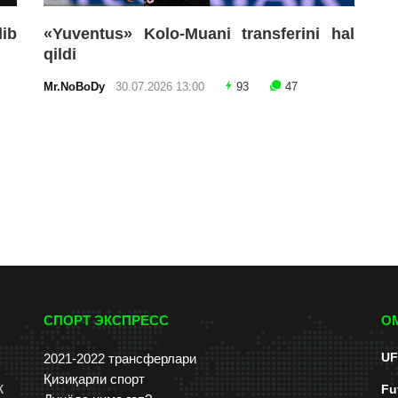
lib
«Yuventus» Kolo-Muani transferini hal
qildi
Mr.NoBoDy
30.07.2026 13:00
93
47
СПОРТ ЭКСПРЕСС
О
UF
2021-2022 трансферлари
Қизиқарли спорт
к
Fu