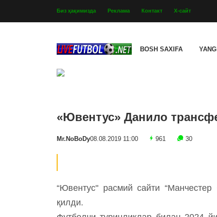
Биз ҳақимизда
Реклама
Контакт
Х-сайт
BOSH SAXIFA
YANG
«Ювентус» Данило трансф
Mr.NoBoDy
08.08.2019 11:00
961
30
“Ювентус" расмий сайти “Манчестер
қилди.
Футболчи туринликлар билан 2024 йи