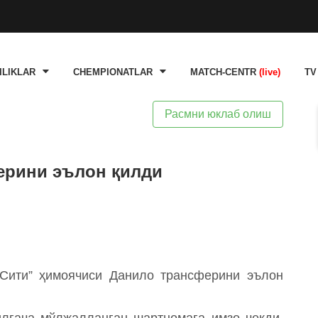
ILIKLAR
CHEMPIONATLAR
MATCH-CENTR
(live)
TV
Расмни юклаб олиш
ерини эълон қилди
 Сити” ҳимоячиси Данило трансферини эълон
лгача мўлжалланган шартномага имзо чекди.