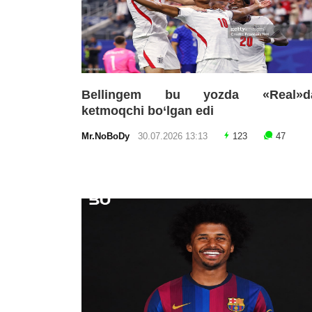
Bellingem bu yozda «Real»d
ketmoqchi bo‘lgan edi
Mr.NoBoDy
30.07.2026 13:13
123
47