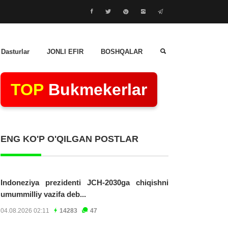
 Dasturlar
JONLI EFIR
BOSHQALAR
TOP
Bukmekerlar
ENG KO'P O'QILGAN POSTLAR
Indoneziya prezidenti JCH-2030ga chiqishni
umummilliy vazifa deb...
04.08.2026 02:11
14283
47