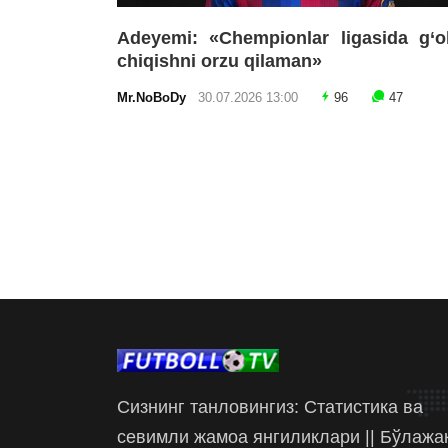
Adeyemi: «Chempionlar ligasida g‘o
chiqishni orzu qilaman»
Mr.NoBoDy
30.07.2026 13:00
96
47
Сизнинг танловингиз: Статистика ва
севимли жамоа янгиликлари || Бўлажа