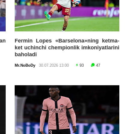
an
Fermin Lopes «Barselona»ning ketma-
ket uchinchi chempionlik imkoniyatlarini
baholadi
Mr.NoBoDy
30.07.2026 13:00
93
47