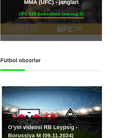
ММА (UFC) - janglari
UFC 310 Embedded (эпизод 5)
Futbol obzorlar
O'yin videosi RB Leypsig -
Borussiya M (09.11.2024)