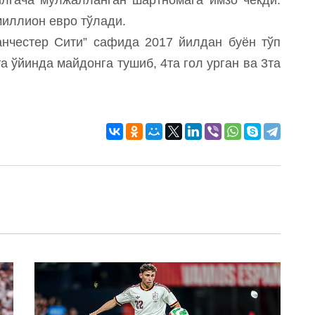
миллион евро тўлади.
нчестер Сити” сафида 2017 йилдан буён тўп
а ўйинда майдонга тушиб, 4та гол урган ва 3та