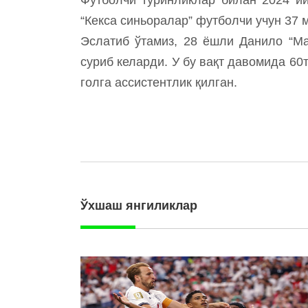
“Кекса синьоралар” футболчи учун 37 
Эслатиб ўтамиз, 28 ёшли Данило “Ма
суриб келарди. У бу вақт давомида 60т
голга ассистентлик қилган.
Ўхшаш янгиликлар