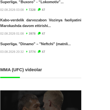
Superliga. “Buxoro” - “Lokomotiv”...
02.08.2026 03:08
7228
47
Kabo-verdelik darvozabon Vozinya faoliyatini
Marokashda davom ettirishi...
02.08.2026 01:08
3978
47
Superliga. "Dinamo" – "Neftchi" (matnli...
03.08.2026 20:32
3774
47
MMA (UFC) videolar