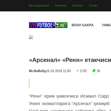
Биз ҳақимизда
Реклама
Контакт
Х-сайт
BOSH SAXIFA
YANG
«Арсенал» «Ренн» етакчис
Mr.NoBoDy
16.03.2019 11:00
1720
30
“Ренн” ярим ҳимоячиси Исмаил Сарр
Унинг хизматларига “Арсенал” қизиқиб 
Goal.com нашрининг хабарига кўра,