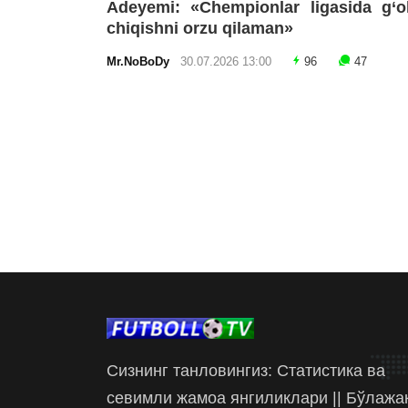
Adeyemi: «Chempionlar ligasida g‘o
chiqishni orzu qilaman»
Mr.NoBoDy
30.07.2026 13:00
96
47
Сизнинг танловингиз: Статистика ва
севимли жамоа янгиликлари || Бўлажа