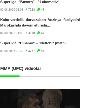
Superliga. “Buxoro” - “Lokomotiv”...
02.08.2026 03:08
7228
47
Kabo-verdelik darvozabon Vozinya faoliyatini
Marokashda davom ettirishi...
02.08.2026 01:08
3978
47
Superliga. "Dinamo" – "Neftchi" (matnli...
03.08.2026 20:32
3777
47
MMA (UFC) videolar