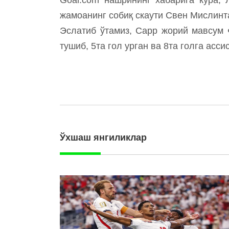
жамоанинг собиқ скаути Свен Мислинта
Эслатиб ўтамиз, Сарр жорий мавсум 
тушиб, 5та гол урган ва 8та голга асси
Ўхшаш янгиликлар