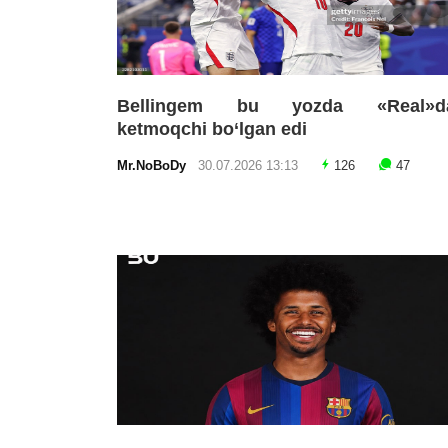
Bellingem bu yozda «Real»d
ketmoqchi bo‘lgan edi
Mr.NoBoDy
30.07.2026 13:13
126
47