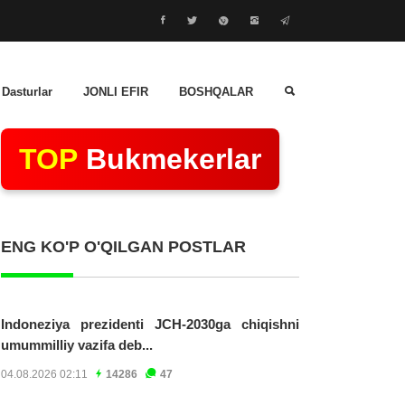
 Dasturlar
JONLI EFIR
BOSHQALAR
TOP
Bukmekerlar
ENG KO'P O'QILGAN POSTLAR
Indoneziya prezidenti JCH-2030ga chiqishni
umummilliy vazifa deb...
04.08.2026 02:11
14286
47