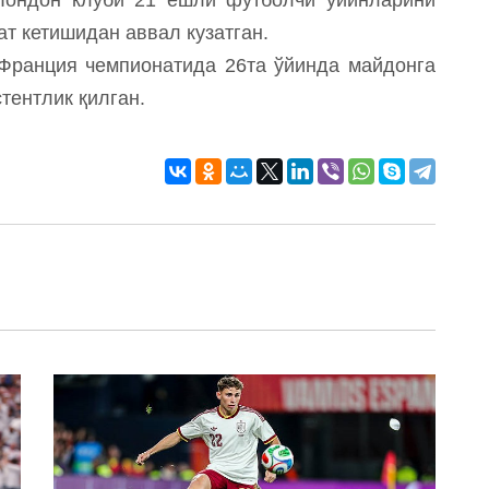
т кетишидан аввал кузатган.
Франция чемпионатида 26та ўйинда майдонга
стентлик қилган.