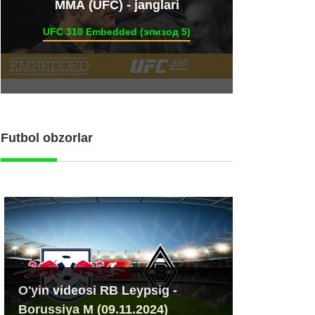
ММА (UFC) - janglari
UFC 310 Embedded (эпизод 5)
Futbol obzorlar
O'yin videosi RB Leypsig -
Borussiya M (09.11.2024)