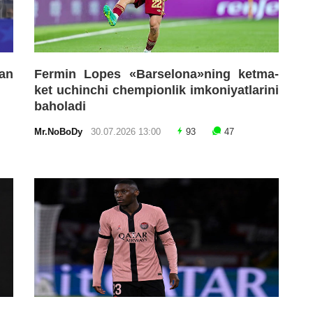
an
Fermin Lopes «Barselona»ning ketma-
ket uchinchi chempionlik imkoniyatlarini
baholadi
Mr.NoBoDy
30.07.2026 13:00
93
47