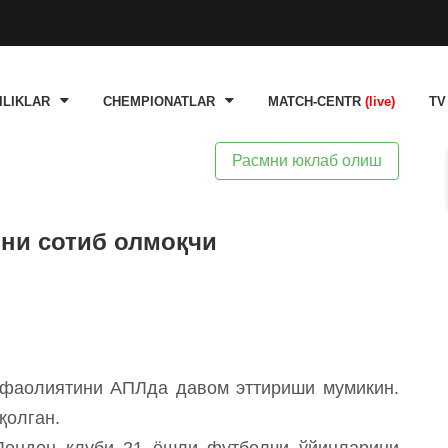
ILIKLAR
CHEMPIONATLAR
MATCH-CENTR
(live)
TV
Расмни юклаб олиш
ини сотиб олмоқчи
 фаолиятини АПЛда давом эттириши мумикин.
қолган.
 Лондон клуби 21 ёшли футболчи ўйинларини