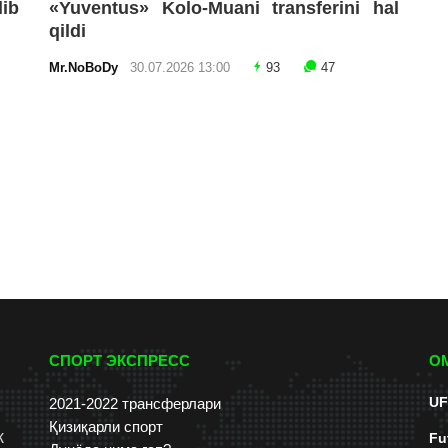
lib
«Yuventus» Kolo-Muani transferini hal
qildi
Mr.NoBoDy
30.07.2026 13:00
93
47
СПОРТ ЭКСПРЕСС
О
UF
2021-2022 трансферлари
Қизиқарли спорт
к
Fu