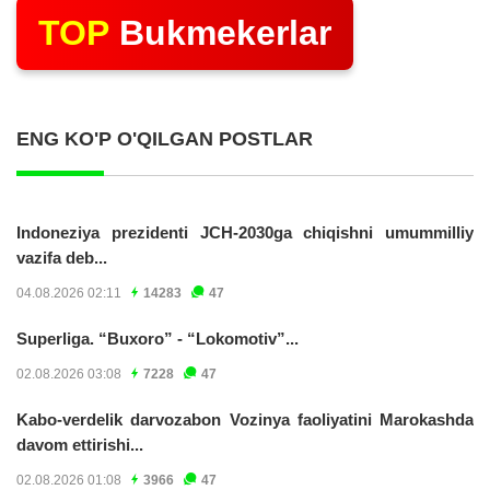
TOP
Bukmekerlar
ENG KO'P O'QILGAN POSTLAR
Indoneziya prezidenti JCH-2030ga chiqishni umummilliy
vazifa deb...
04.08.2026 02:11
14283
47
Superliga. “Buxoro” - “Lokomotiv”...
02.08.2026 03:08
7228
47
Kabo-verdelik darvozabon Vozinya faoliyatini Marokashda
davom ettirishi...
02.08.2026 01:08
3966
47