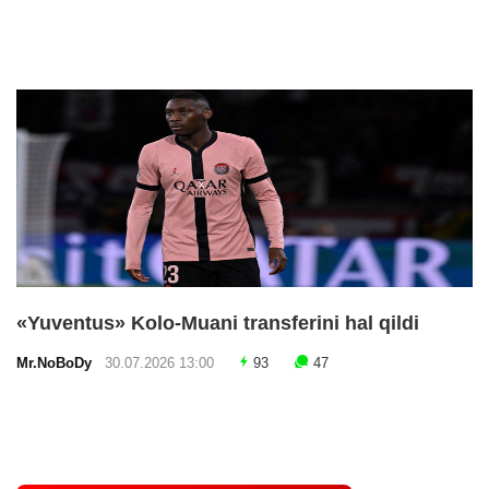
«Yuventus» Kolo-Muani transferini hal qildi
Mr.NoBoDy
30.07.2026 13:00
93
47