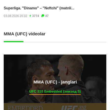
Superliga. "Dinamo" – "Neftchi" (matnli...
03.08.2026 20:32
3774
47
MMA (UFC) videolar
ММА (UFC) - janglari
UFC 310 Embedded (эпизод 5)