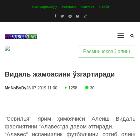
Биз ҳақимизда
Реклама
Контакт
Х-сайт
Расмни юклаб олиш
Видаль жамоасини ўзгартиради
Mr.NoBoDy
28.07.2019 11:00
1258
30
“Севилья” ярим ҳимоячиси Алеиш Видаль
фаолиятини “Алавес”да давом эттиради.
“Алавес” испаниялик футболчини сотиб олиш