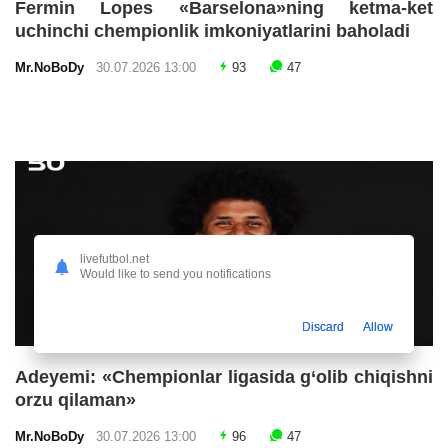
Fermin Lopes «Barselona»ning ketma-ket
uchinchi chempionlik imkoniyatlarini baholadi
Mr.NoBoDy
30.07.2026 13:00
93
47
livefutbol.net
Would like to send you notifications
Discard
Allow
Adeyemi: «Chempionlar ligasida g‘olib chiqishni
orzu qilaman»
Mr.NoBoDy
30.07.2026 13:00
96
47