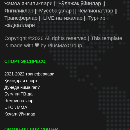
жамоа янгиликлари || Бўлажак ўйинлар ||
Янгиликлар || Мусобақалар || Чемпионатлар ||
Трансферлар || LIVE натижалар || Турнир
жадваллари
Copyright ©
2026 All rights reserved | This template
is made with
by
PlusMaxGroup
СПОРТ ЭКСПРЕСС
2021-2022 трансферлари
Қизиқарли спорт
Дунёда нима гап?
Бугунги ТВ-да
Чемпионатлар
UFC \ ММА
Кечаги ўйинлар
ОММАБОП ЛОЙИХАЛАР