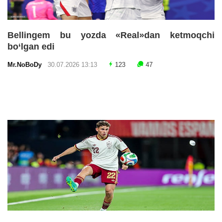
Bellingem bu yozda «Real»dan ketmoqchi
bo‘lgan edi
Mr.NoBoDy
30.07.2026 13:13
123
47