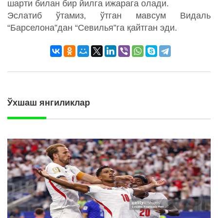
шарти билан бир йилга ижарага олади.
Эслатиб ўтамиз, ўтган мавсум Видаль
“Барселона”дан “Севилья”га қайтган эди.
Ўхшаш янгиликлар