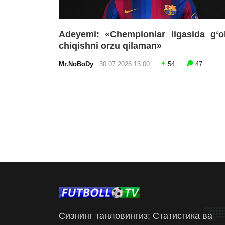
Adeyemi: «Chempionlar ligasida g‘o
chiqishni orzu qilaman»
Mr.NoBoDy
30.07.2026 13:00
54
47
Сизнинг танловингиз: Статистика ва