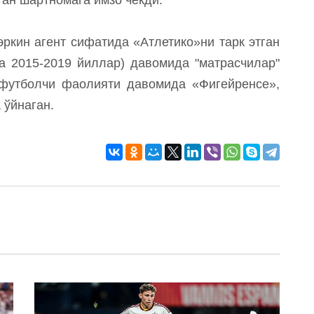
ркин агент сифатида «Атлетико»ни тарк этган
ва 2015-2019 йиллар) давомида "матрасчилар"
футболчи фаолияти давомида «Фигейренсе»,
 ўйнаган.