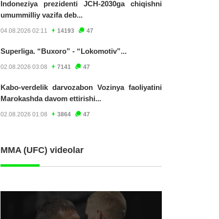
Indoneziya prezidenti JCH-2030ga chiqishni
umummilliy vazifa deb...
04.08.2026 02:11
14193
47
Superliga. “Buxoro” - “Lokomotiv”...
02.08.2026 03:08
7141
47
Kabo-verdelik darvozabon Vozinya faoliyatini
Marokashda davom ettirishi...
02.08.2026 01:08
3864
47
MMA (UFC) videolar