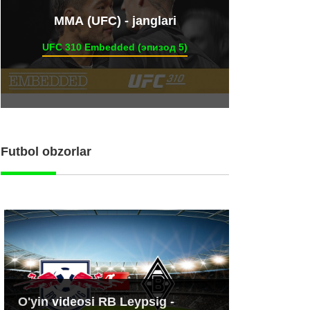
ММА (UFC) - janglari
UFC 310 Embedded (эпизод 5)
Futbol obzorlar
O'yin videosi RB Leypsig -