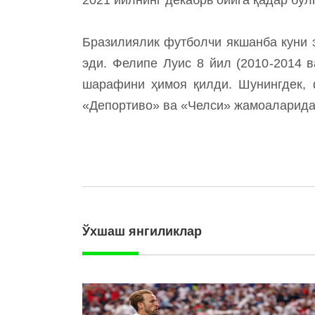
Бразилиялик футболчи якшанба куни э
эди. Фелипе Луис 8 йил (2010-2014 
шарафини ҳимоя қилди. Шунингдек, 
«Депортиво» ва «Челси» жамоаларида
Ўхшаш янгиликлар