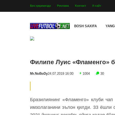
Биз ҳақимизда
Реклама
Контакт
Х-сайт
BOSH SAXIFA
YANG
Филипе Луис «Фламенго» 
Mr.NoBoDy
24.07.2019 16:00
1004
30
Бразилиянинг «Фламенго» клуби чап
имзолаганини эълон қилди. 33 ёшли 
2021 йилнинг декабрь ойига қадар бўл