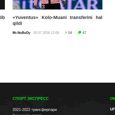
lib
«Yuventus» Kolo-Muani transferini hal
qildi
Mr.NoBoDy
30.07.2026 13:00
54
47
СПОРТ ЭКСПРЕСС
О
UF
2021-2022 трансферлари