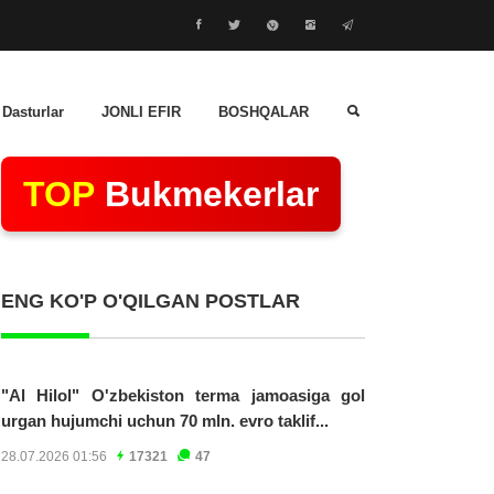
 Dasturlar
JONLI EFIR
BOSHQALAR
TOP
Bukmekerlar
ENG KO'P O'QILGAN POSTLAR
"Al Hilol" O'zbekiston terma jamoasiga gol
urgan hujumchi uchun 70 mln. evro taklif...
28.07.2026 01:56
17321
47