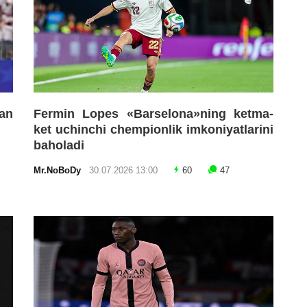
an
Fermin Lopes «Barselona»ning ketma-
ket uchinchi chempionlik imkoniyatlarini
baholadi
Mr.NoBoDy
30.07.2026 13:00
60
47