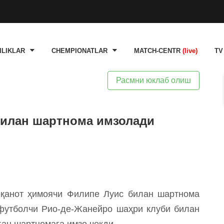
ILIKLAR
CHEMPIONATLAR
MATCH-CENTR
(live)
TV
Расмни юклаб олиш
билан шартнома имзолади
 қанот ҳимоячи Филипе Луис билан шартнома
футболчи Рио-де-Жанейро шаҳри клуби билан
ган шартномага имзо чекди.