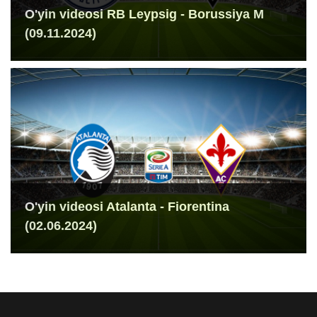
O'yin videosi RB Leypsig - Borussiya M
(09.11.2024)
O'yin videosi Atalanta - Fiorentina
(02.06.2024)