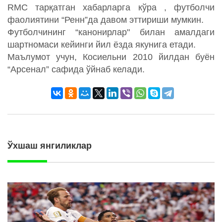
RMC тарқатган хабарларга кўра , футболчи
фаолиятини “Ренн”да давом эттириши мумкин.
Футболчининг “канонирлар" билан амалдаги
шартномаси кейинги йил ёзда якунига етади.
Маълумот учун, Косиельни 2010 йилдан буён
“Арсенал” сафида ўйнаб келади.
Ўхшаш янгиликлар