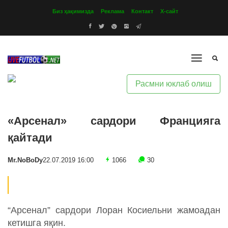
Биз ҳақимизда
Реклама
Контакт
Х-сайт
Расмни юклаб олиш
«Арсенал» сардори Францияга
қайтади
Mr.NoBoDy
22.07.2019 16:00
1066
30
“Арсенал” сардори Лоран Косиельни жамоадан
кетишга яқин.