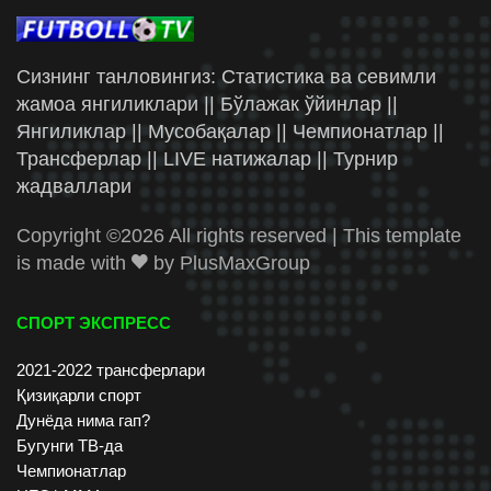
Сизнинг танловингиз: Статистика ва севимли
жамоа янгиликлари || Бўлажак ўйинлар ||
Янгиликлар || Мусобақалар || Чемпионатлар ||
Трансферлар || LIVE натижалар || Турнир
жадваллари
Copyright ©
2026 All rights reserved | This template
is made with
by
PlusMaxGroup
СПОРТ ЭКСПРЕСС
2021-2022 трансферлари
Қизиқарли спорт
Дунёда нима гап?
Бугунги ТВ-да
Чемпионатлар