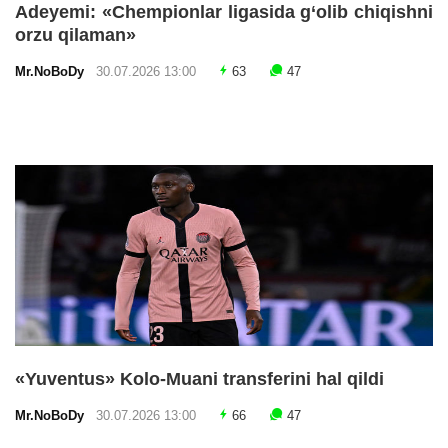
Adeyemi: «Chempionlar ligasida g‘olib chiqishni
orzu qilaman»
Mr.NoBoDy
30.07.2026 13:00
63
47
«Yuventus» Kolo-Muani transferini hal qildi
Mr.NoBoDy
30.07.2026 13:00
66
47