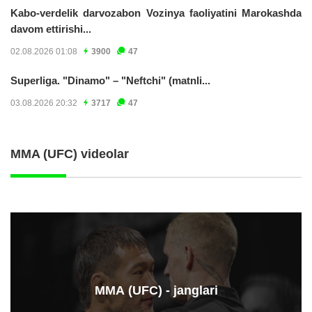
Kabo-verdelik darvozabon Vozinya faoliyatini Marokashda
davom ettirishi...
02.08.2026 01:08
3900
47
Superliga. "Dinamo" – "Neftchi" (matnli...
03.08.2026 20:32
3717
47
MMA (UFC) videolar
ММА (UFC) - janglari