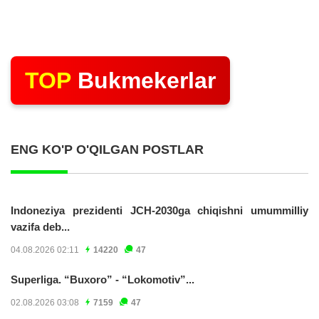
TOP
Bukmekerlar
ENG KO'P O'QILGAN POSTLAR
Indoneziya prezidenti JCH-2030ga chiqishni umummilliy
vazifa deb...
04.08.2026 02:11
14220
47
Superliga. “Buxoro” - “Lokomotiv”...
02.08.2026 03:08
7159
47