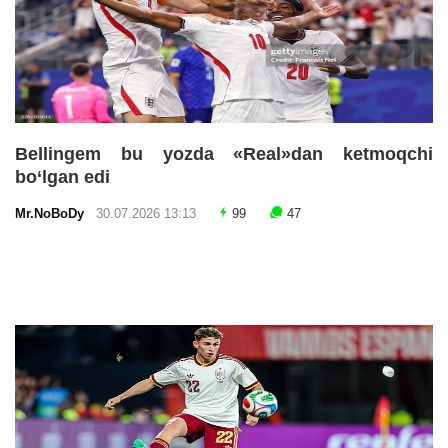
Bellingem bu yozda «Real»dan ketmoqchi
bo‘lgan edi
Mr.NoBoDy
30.07.2026 13:13
99
47