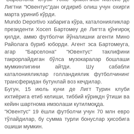
Лигтни "Ювентус"дан оғдириб олиш учун охирги
марта уриниб кўрди.
Mundo Deportivo хабарига кўра, каталонияликлар
президенти Хосеп Бартомеу де Лигтга қўнғироқ
қилди, аммо футболчи йўналишни агенти Мино
Райолага буриб юборди. Агент эса Бартомеуга,
агар "Барселона" "Ювентус" таклифини
такрорлайдиган бўлса музокаралар бошлаши
мумкинлигини айтди. Шу сабабли
каталонияликлар голландиялик футболчининг
трансферидан бутунлай воз кечдилар.
Бугун, 15 июль куни де Лигт Турин клуби
ихтиёрига етиб келиши, тиббий кўрикдн ўтиши ва
кейин шартнома имзолаши кутилмоқда.
"Ювентус" 19 ёшли футболчи учун 70 млн евро
тўлайдилар, бу сумма турли бонуслар ҳисобига
ошиши мумкин.