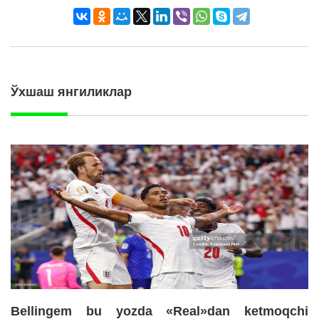
Ўхшаш янгиликлар
Bellingem bu yozda «Real»dan ketmoqchi