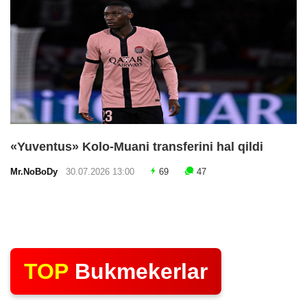
«Yuventus» Kolo-Muani transferini hal qildi
Mr.NoBoDy
30.07.2026 13:00
69
47
TOP
Bukmekerlar