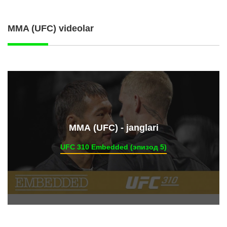
MMA (UFC) videolar
ММА (UFC) - janglari
UFC 310 Embedded (эпизод 5)