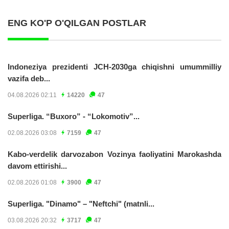
ENG KO'P O'QILGAN POSTLAR
Indoneziya prezidenti JCH-2030ga chiqishni umummilliy
vazifa deb...
04.08.2026 02:11
14220
47
Superliga. “Buxoro” - “Lokomotiv”...
02.08.2026 03:08
7159
47
Kabo-verdelik darvozabon Vozinya faoliyatini Marokashda
davom ettirishi...
02.08.2026 01:08
3900
47
Superliga. "Dinamo" – "Neftchi" (matnli...
03.08.2026 20:32
3717
47