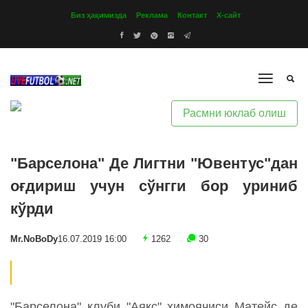
Биз ҳақимизда
Реклама
Контакт
Х-сайт
Расмни юклаб олиш
"Барселона" Де Лигтни "Ювентус"дан
оғдириш учун сўнгги бор уриниб
кўрди
Mr.NoBoDy
16.07.2019 16:00
1262
30
"Барселона" клуби "Аякс" ҳимоячиси Матейс де