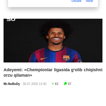
Discard
Allow
Adeyemi: «Chempionlar ligasida g‘olib chiqishni
orzu qilaman»
Mr.NoBoDy
30.07.2026 13:00
63
47