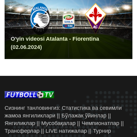
O'yin videosi Atalanta - Fiorentina
(02.06.2024)
Сизнинг танловингиз: Статистика ва севимли
жамоа янгиликлари || Бўлажак ўйинлар ||
Янгиликлар || Мусобақалар || Чемпионатлар ||
Трансферлар || LIVE натижалар || Турнир