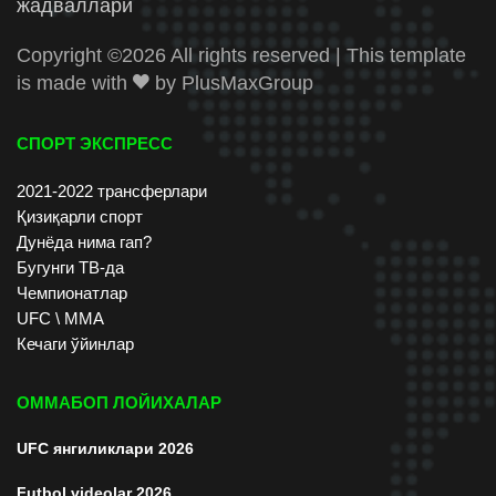
жадваллари
Copyright ©
2026 All rights reserved | This template
is made with
by
PlusMaxGroup
СПОРТ ЭКСПРЕСС
2021-2022 трансферлари
Қизиқарли спорт
Дунёда нима гап?
Бугунги ТВ-да
Чемпионатлар
UFC \ ММА
Кечаги ўйинлар
ОММАБОП ЛОЙИХАЛАР
UFC янгиликлари 2026
Futbol videolar 2026