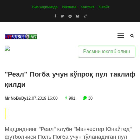
Биз ҳақимизда
Реклама
Контакт
Х-сайт
Расмни юклаб олиш
"Реал" Погба учун кўпроқ пул таклиф
қилди
Mr.NoBoDy
12.07.2019 16:00
991
30
Мадриднинг "Реал" клуби "Манчестер Юнайтед"
футболчиси Поль Погба учун тўланадиган пул