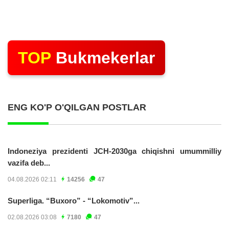
TOP
Bukmekerlar
ENG KO'P O'QILGAN POSTLAR
Indoneziya prezidenti JCH-2030ga chiqishni umummilliy
vazifa deb...
04.08.2026 02:11
14256
47
Superliga. “Buxoro” - “Lokomotiv”...
02.08.2026 03:08
7180
47