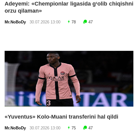
Adeyemi: «Chempionlar ligasida g‘olib chiqishni
orzu qilaman»
Mr.NoBoDy
30.07.2026 13:00
78
47
«Yuventus» Kolo-Muani transferini hal qildi
Mr.NoBoDy
30.07.2026 13:00
75
47