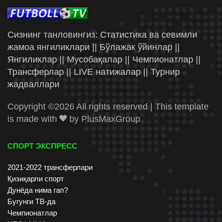
Сизнинг танловингиз: Статистика ва севимли
жамоа янгиликлари || Бўлажак ўйинлар ||
Янгиликлар || Мусобақалар || Чемпионатлар ||
Трансферлар || LIVE натижалар || Турнир
жадваллари
Copyright ©
2026 All rights reserved | This template
is made with
by
PlusMaxGroup
СПОРТ ЭКСПРЕСС
2021-2022 трансферлари
Қизиқарли спорт
Дунёда нима гап?
Бугунги ТВ-да
Чемпионатлар