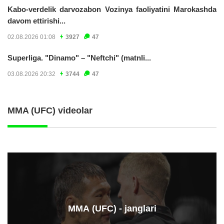
Kabo-verdelik darvozabon Vozinya faoliyatini Marokashda
davom ettirishi...
02.08.2026 01:08
3927
47
Superliga. "Dinamo" – "Neftchi" (matnli...
03.08.2026 20:32
3744
47
MMA (UFC) videolar
ММА (UFC) - janglari