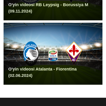
O'yin videosi RB Leypsig - Borussiya M
(09.11.2024)
O'yin videosi Atalanta - Fiorentina
(02.06.2024)