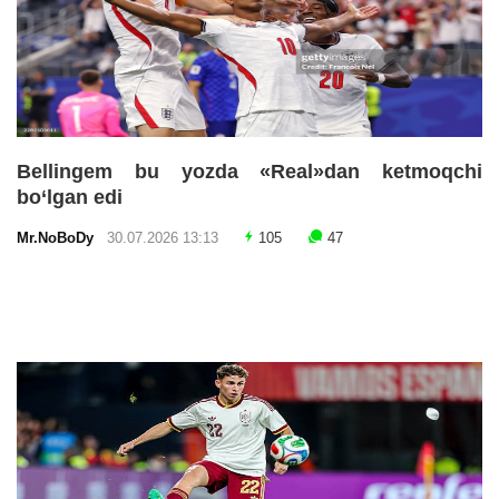
Bellingem bu yozda «Real»dan ketmoqchi
bo‘lgan edi
Mr.NoBoDy
30.07.2026 13:13
105
47