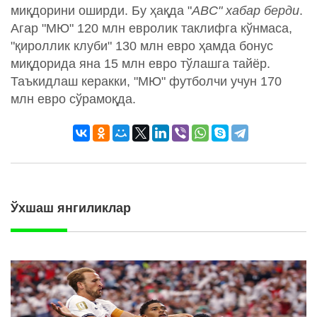
миқдорини оширди. Бу ҳақда "
ABC" хабар берди
.
Агар "МЮ" 120 млн евролик таклифга кўнмаса,
"қироллик клуби" 130 млн евро ҳамда бонус
миқдорида яна 15 млн евро тўлашга тайёр.
Таъкидлаш керакки, "МЮ" футболчи учун 170
млн евро сўрамоқда.
Ўхшаш янгиликлар