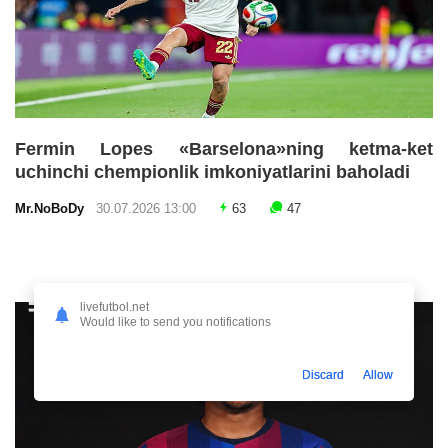
Fermin Lopes «Barselona»ning ketma-ket
uchinchi chempionlik imkoniyatlarini baholadi
Mr.NoBoDy
30.07.2026 13:00
63
47
livefutbol.net
Would like to send you notifications
Discard
Allow