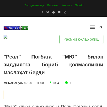
Биз ҳақимизда
Реклама
Контакт
Х-сайт
Расмни юклаб олиш
"Реал" Погбага "МЮ" билан
зиддиятга бориб қолмасликни
маслаҳат берди
Mr.NoBoDy
07.07.2019 11:00
1004
30
"Реал" клуби яримҳимоячи Поль Погбани сотиб