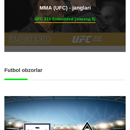
ММА (UFC) - janglari
UFC 310 Embedded (эпизод 5)
Futbol obzorlar