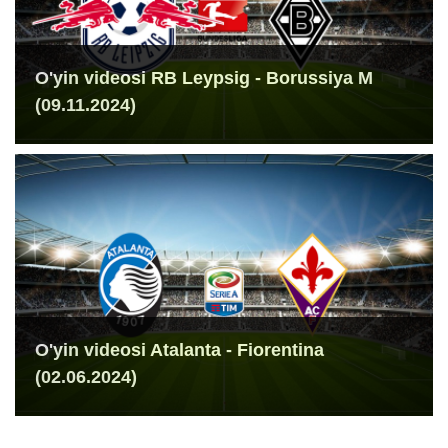
O'yin videosi RB Leypsig - Borussiya M
(09.11.2024)
O'yin videosi Atalanta - Fiorentina
(02.06.2024)