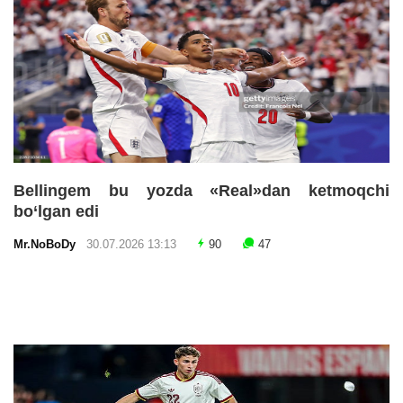
Bellingem bu yozda «Real»dan ketmoqchi
bo‘lgan edi
Mr.NoBoDy
30.07.2026 13:13
90
47