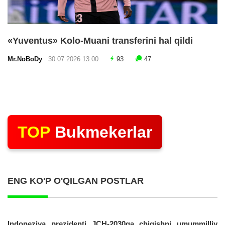
«Yuventus» Kolo-Muani transferini hal qildi
Mr.NoBoDy
30.07.2026 13:00
93
47
TOP
Bukmekerlar
ENG KO'P O'QILGAN POSTLAR
Indoneziya prezidenti JCH-2030ga chiqishni umummilliy