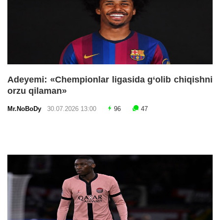
Adeyemi: «Chempionlar ligasida g‘olib chiqishni
orzu qilaman»
Mr.NoBoDy
30.07.2026 13:00
96
47