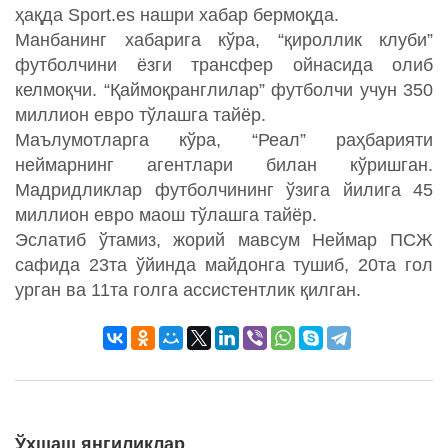
ҳақда Sport.es нашри хабар бермоқда.
Манбанинг хабарига кўра, “қироллик клуби”
футболчини ёзги трансфер ойнасида олиб
келмоқчи. “Қаймоқранглилар” футболчи учун 350
миллион евро тўлашга тайёр.
Маълумотларга кўра, “Реал” раҳбарияти
неймарнинг агентлари билан кўришган.
Мадридликлар футболчининг ўзига йилига 45
миллион евро маош тўлашга тайёр.
Эслатиб ўтамиз, жорий мавсум Неймар ПСЖ
сафида 23та ўйинда майдонга тушиб, 20та гол
урган ва 11та голга ассистентлик қилган.
Ўхшаш янгиликлар