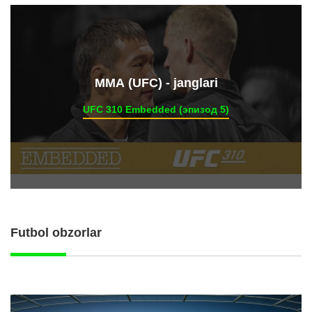
ММА (UFC) - janglari
UFC 310 Embedded (эпизод 5)
Futbol obzorlar