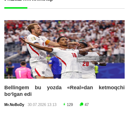
Bellingem bu yozda «Real»dan ketmoqchi
bo‘lgan edi
Mr.NoBoDy
30.07.2026 13:13
129
47