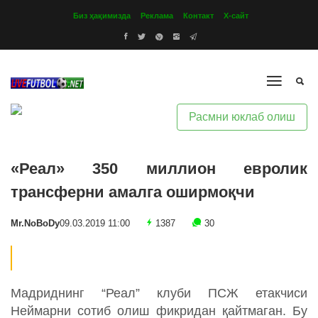
Биз ҳақимизда
Реклама
Контакт
Х-сайт
Расмни юклаб олиш
«Реал» 350 миллион евролик
трансферни амалга оширмоқчи
Mr.NoBoDy
09.03.2019 11:00
1387
30
Мадриднинг “Реал” клуби ПСЖ етакчиси
Неймарни сотиб олиш фикридан қайтмаган. Бу