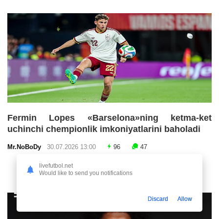
Fermin Lopes «Barselona»ning ketma-ket
uchinchi chempionlik imkoniyatlarini baholadi
Mr.NoBoDy
30.07.2026 13:00
96
47
livefutbol.net
Would like to send you notifications
Discard
Allow