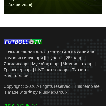
(02.06.2024)
Сизнинг танловингиз: Статистика ва севимли
жамоа янгиликлари || Бўлажак ўйинлар ||
Янгиликлар || Мусобақалар || Чемпионатлар ||
Трансферлар || LIVE натижалар || Турнир
жадваллари
Copyright ©
2026 All rights reserved | This template
is made with
by
PlusMaxGroup
СПОРТ ЭКСПРЕСС