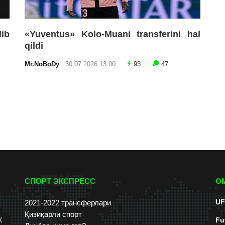
lib
«Yuventus» Kolo-Muani transferini hal
qildi
Mr.NoBoDy
30.07.2026 13:00
93
47
СПОРТ ЭКСПРЕСС
О
UF
2021-2022 трансферлари
Қизиқарли спорт
к
Fu