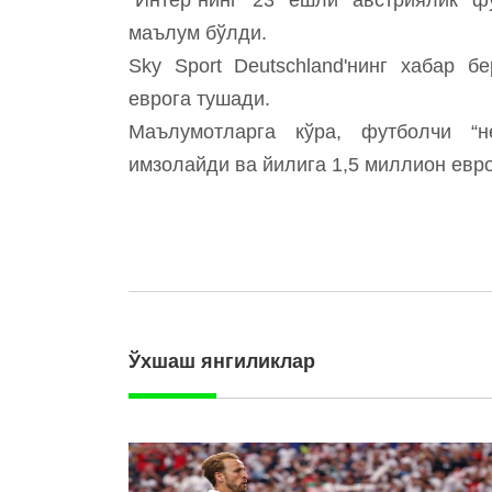
маълум бўлди.
Sky Sport Deutschland'нинг хабар 
еврога тушади.
Маълумотларга кўра, футболчи “
имзолайди ва йилига 1,5 миллион евр
Ўхшаш янгиликлар