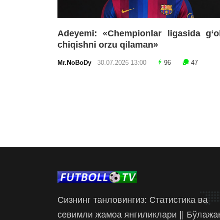
Adeyemi: «Chempionlar ligasida g‘o
chiqishni orzu qilaman»
Mr.NoBoDy
30.07.2026 13:00
96
47
Сизнинг танловингиз: Статистика ва
севимли жамоа янгиликлари || Бўлажа