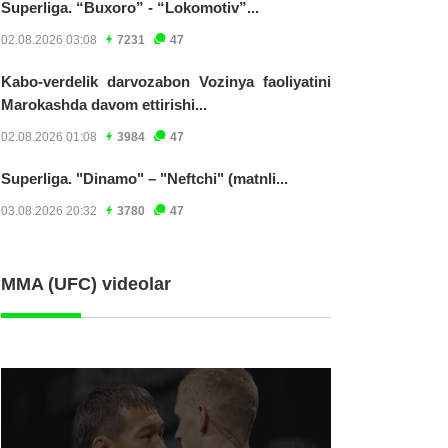
Superliga. “Buxoro” - “Lokomotiv”...
02.08.2026 03:08
7231
47
Kabo-verdelik darvozabon Vozinya faoliyatini
Marokashda davom ettirishi...
02.08.2026 01:08
3984
47
Superliga. "Dinamo" – "Neftchi" (matnli...
03.08.2026 20:32
3780
47
MMA (UFC) videolar