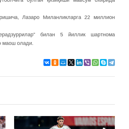
беришича, Лазаро Миланликларга 22 миллион
нерадзуррилар” билан 5 йиллик шартнома
о маош олади.