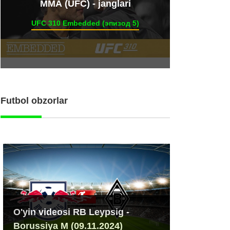
ММА (UFC) - janglari
UFC 310 Embedded (эпизод 5)
Futbol obzorlar
O'yin videosi RB Leypsig -
Borussiya M (09.11.2024)