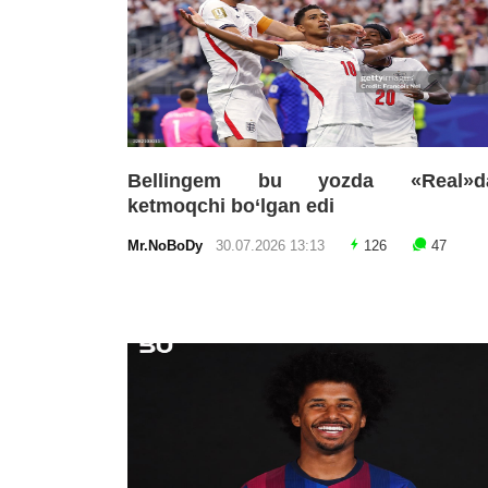
Bellingem bu yozda «Real»d
ketmoqchi bo‘lgan edi
Mr.NoBoDy
30.07.2026 13:13
126
47