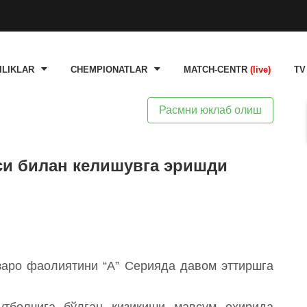
ILIKLAR
CHEMPIONATLAR
MATCH-CENTR
(live)
TV
Расмни юклаб олиш
си билан келишувга эришди
заро фаолиятини “А” Серияда давом эттиршга
утболчига бўлган қизиқиши мавсум охирида