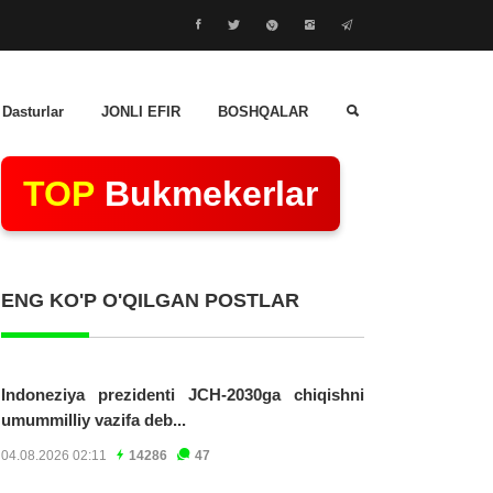
 Dasturlar
JONLI EFIR
BOSHQALAR
TOP
Bukmekerlar
ENG KO'P O'QILGAN POSTLAR
Indoneziya prezidenti JCH-2030ga chiqishni
umummilliy vazifa deb...
04.08.2026 02:11
14286
47