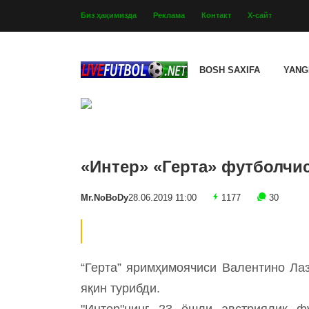
Биз ҳақимизда
Реклама
Контакт
Х-сайт
BOSH SAXIFA
YANG
«Интер» «Герта» футболчи
Mr.NoBoDy
28.06.2019 11:00
1177
30
“Герта” яримҳимоячиси Валентино Ла
яқин турибди.
"Интер"нинг 23 ёшли австриялик ф