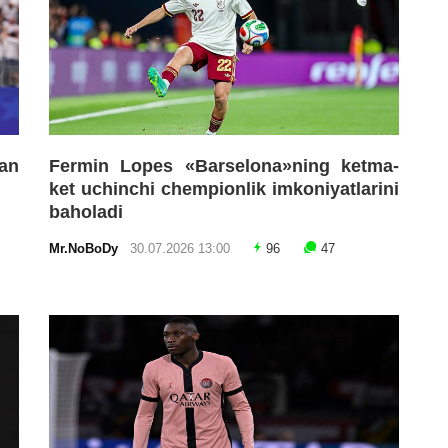
an
Fermin Lopes «Barselona»ning ketma-
ket uchinchi chempionlik imkoniyatlarini
baholadi
Mr.NoBoDy
30.07.2026 13:00
96
47