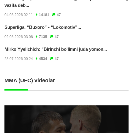
vazifa deb...
04.08.2026 02:11
14181
47
Superliga. “Buxoro” - “Lokomotiv”...
02.08.2026 03:08
7135
47
Mirko Yyelichich: "Birinchi bo'limni juda yomon...
28.07.2026 00:24
4534
47
MMA (UFC) videolar