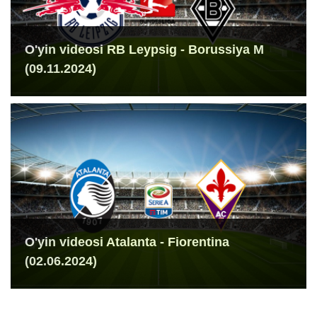
O'yin videosi RB Leypsig - Borussiya M
(09.11.2024)
O'yin videosi Atalanta - Fiorentina
(02.06.2024)