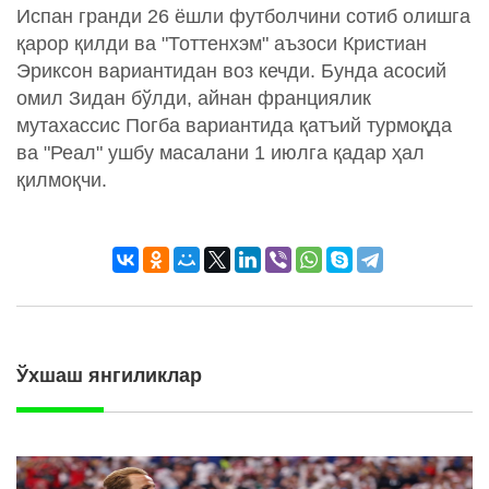
Испан гранди 26 ёшли футболчини сотиб олишга
қарор қилди ва "Тоттенхэм" аъзоси Кристиан
Эриксон вариантидан воз кечди. Бунда асосий
омил Зидан бўлди, айнан франциялик
мутахассис Погба вариантида қатъий турмоқда
ва "Реал" ушбу масалани 1 июлга қадар ҳал
қилмоқчи.
Ўхшаш янгиликлар