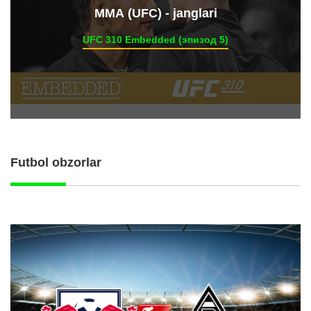
ММА (UFC) - janglari
UFC 310 Embedded (эпизод 5)
Futbol obzorlar