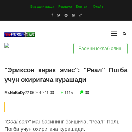
Биз ҳақимизда
Реклама
Контакт
Х-сайт
Расмни юклаб олиш
"Эриксон керак эмас": "Реал" Погба
учун охиригача курашади
Mr.NoBoDy
22.06.2019 11:00
1115
30
"Goal.com"
манбасининг ёзишича, "Реал" Поль
Погба учун охиригача курашади.