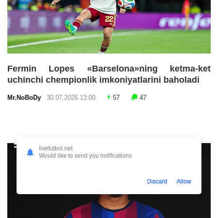
Fermin Lopes «Barselona»ning ketma-ket
uchinchi chempionlik imkoniyatlarini baholadi
Mr.NoBoDy
30.07.2026 13:00
57
47
livefutbol.net
Would like to send you notifications
Discard
Allow