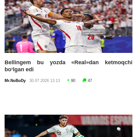
Bellingem bu yozda «Real»dan ketmoqchi
bo‘lgan edi
Mr.NoBoDy
30.07.2026 13:13
90
47