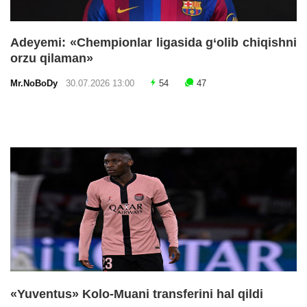
Adeyemi: «Chempionlar ligasida g‘olib chiqishni
orzu qilaman»
Mr.NoBoDy
30.07.2026 13:00
54
47
«Yuventus» Kolo-Muani transferini hal qildi