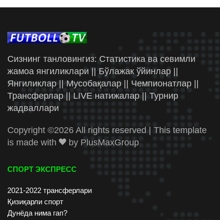
Сизнинг танловингиз: Статистика ва севимли
жамоа янгиликлари || Бўлажак ўйинлар ||
Янгиликлар || Мусобақалар || Чемпионатлар ||
Трансферлар || LIVE натижалар || Турнир
жадваллари
Copyright ©
2026 All rights reserved | This template
is made with
by
PlusMaxGroup
СПОРТ ЭКСПРЕСС
2021-2022 трансферлари
Қизиқарли спорт
Дунёда нима гап?