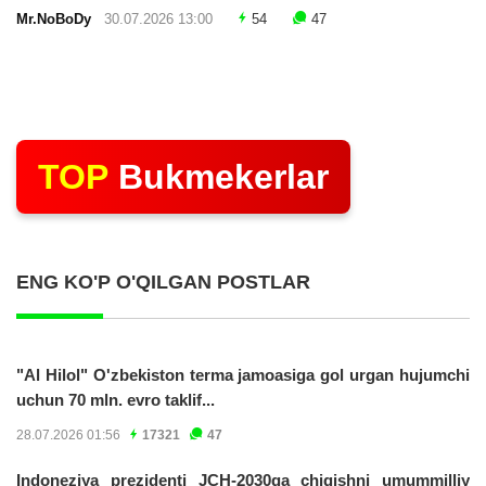
Mr.NoBoDy
30.07.2026 13:00
54
47
TOP
Bukmekerlar
ENG KO'P O'QILGAN POSTLAR
"Al Hilol" O'zbekiston terma jamoasiga gol urgan hujumchi
uchun 70 mln. evro taklif...
28.07.2026 01:56
17321
47
Indoneziya prezidenti JCH-2030ga chiqishni umummilliy