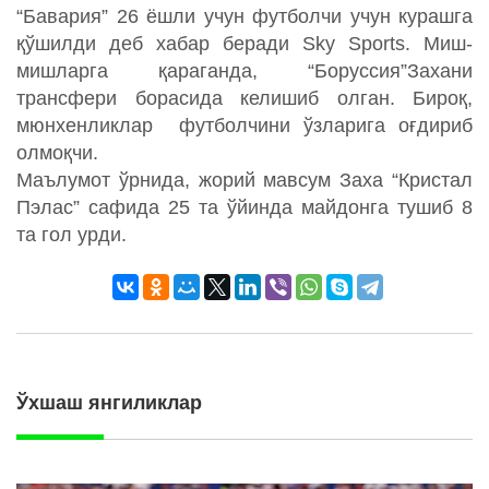
“Бавария” 26 ёшли учун футболчи учун курашга
қўшилди деб хабар беради Sky Sports. Миш-
мишларга қараганда, “Боруссия”Захани
трансфери борасида келишиб олган. Бироқ,
мюнхенликлар футболчини ўзларига оғдириб
олмоқчи.
Маълумот ўрнида, жорий мавсум Заха “Кристал
Пэлас” сафида 25 та ўйинда майдонга тушиб 8
та гол урди.
Ўхшаш янгиликлар