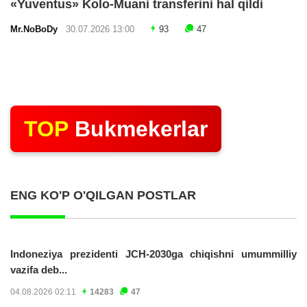
«Yuventus» Kolo-Muani transferini hal qildi
Mr.NoBoDy
30.07.2026 13:00
93
47
TOP
Bukmekerlar
ENG KO'P O'QILGAN POSTLAR
Indoneziya prezidenti JCH-2030ga chiqishni umummilliy
vazifa deb...
04.08.2026 02:11
14283
47