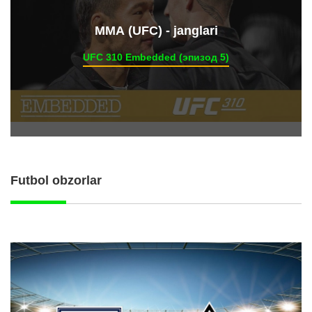
ММА (UFC) - janglari
UFC 310 Embedded (эпизод 5)
Futbol obzorlar