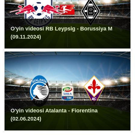
O'yin videosi RB Leypsig - Borussiya M
(09.11.2024)
O'yin videosi Atalanta - Fiorentina
(02.06.2024)