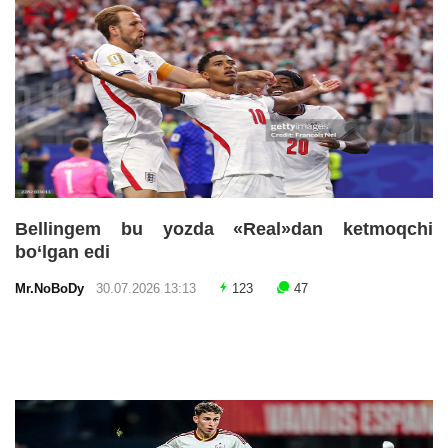
Bellingem bu yozda «Real»dan ketmoqchi
bo‘lgan edi
Mr.NoBoDy
30.07.2026 13:13
123
47