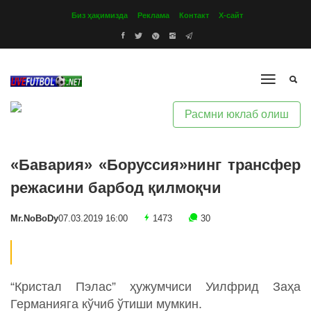
Биз ҳақимизда
Реклама
Контакт
Х-сайт
Расмни юклаб олиш
«Бавария» «Боруссия»нинг трансфер
режасини барбод қилмоқчи
Mr.NoBoDy
07.03.2019 16:00
1473
30
“Кристал Пэлас” ҳужумчиси Уилфрид Заҳа
Германияга кўчиб ўтиши мумкин.