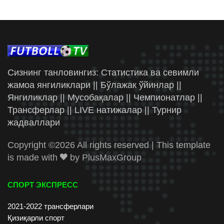
Сизнинг танловингиз: Статистика ва севимли
жамоа янгиликлари || Бўлажак ўйинлар ||
Янгиликлар || Мусобақалар || Чемпионатлар ||
Трансферлар || LIVE натижалар || Турнир
жадваллари
Copyright ©
2026 All rights reserved | This template
is made with
by
PlusMaxGroup
СПОРТ ЭКСПРЕСС
2021-2022 трансферлари
Қизиқарли спорт