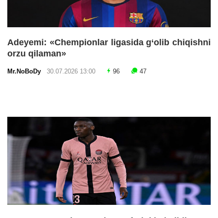
Adeyemi: «Chempionlar ligasida g‘olib chiqishni
orzu qilaman»
Mr.NoBoDy
30.07.2026 13:00
96
47