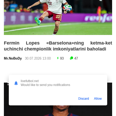
Fermin Lopes «Barselona»ning ketma-ket
uchinchi chempionlik imkoniyatlarini baholadi
Mr.NoBoDy
30.07.2026 13:00
93
47
livefutbol.net
Would like to send you notifications
Discard
Allow