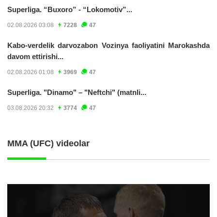
Superliga. “Buxoro” - “Lokomotiv”...
02.08.2026 03:08
7228
47
Kabo-verdelik darvozabon Vozinya faoliyatini Marokashda
davom ettirishi...
02.08.2026 01:08
3969
47
Superliga. "Dinamo" – "Neftchi" (matnli...
03.08.2026 20:32
3774
47
MMA (UFC) videolar