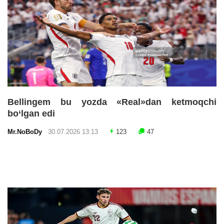
Bellingem bu yozda «Real»dan ketmoqchi
bo‘lgan edi
Mr.NoBoDy
30.07.2026 13:13
123
47