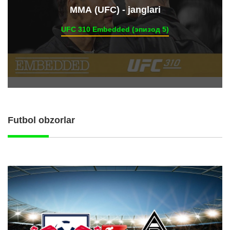
ММА (UFC) - janglari
UFC 310 Embedded (эпизод 5)
Futbol obzorlar