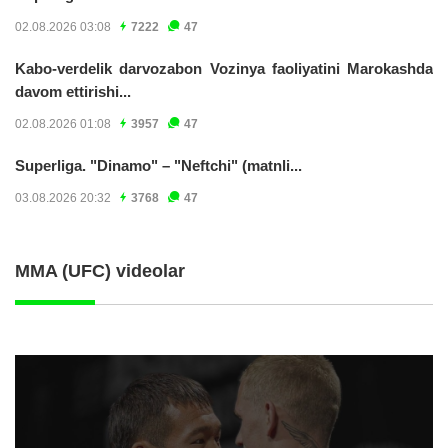
02.08.2026 03:08
7222
47
Kabo-verdelik darvozabon Vozinya faoliyatini Marokashda
davom ettirishi...
02.08.2026 01:08
3957
47
Superliga. "Dinamo" – "Neftchi" (matnli...
03.08.2026 20:32
3768
47
MMA (UFC) videolar