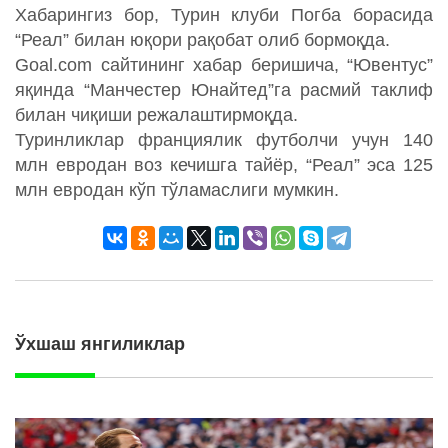
Хабарингиз бор, Турин клуби Погба борасида
“Реал” билан юқори рақобат олиб бормоқда.
Goal.com сайтининг хабар беришича, “Ювентус”
яқинда “Манчестер Юнайтед”га расмий таклиф
билан чиқиши режалаштирмоқда.
Туринликлар франциялик футболчи учун 140
млн евродан воз кечишга тайёр, “Реал” эса 125
млн евродан кўп тўламаслиги мумкин.
Ўхшаш янгиликлар