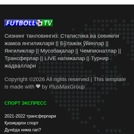
Сизнинг танловингиз: Статистика ва севимли
жамоа янгиликлари || Бўлажак ўйинлар ||
Янгиликлар || Мусобақалар || Чемпионатлар ||
Трансферлар || LIVE натижалар || Турнир
жадваллари
Copyright ©
2026 All rights reserved | This template
is made with
by
PlusMaxGroup
СПОРТ ЭКСПРЕСС
2021-2022 трансферлари
Қизиқарли спорт
Дунёда нима гап?