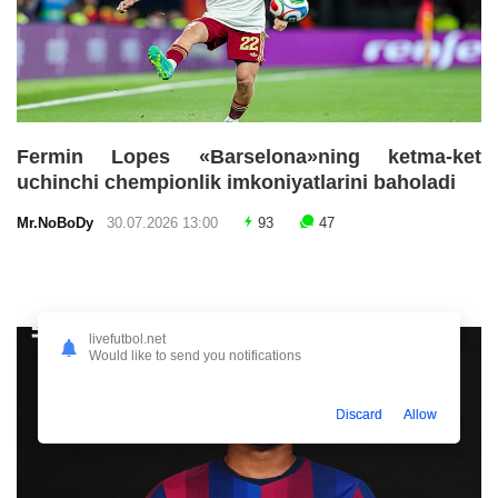
Fermin Lopes «Barselona»ning ketma-ket
uchinchi chempionlik imkoniyatlarini baholadi
Mr.NoBoDy
30.07.2026 13:00
93
47
livefutbol.net
Would like to send you notifications
Discard
Allow