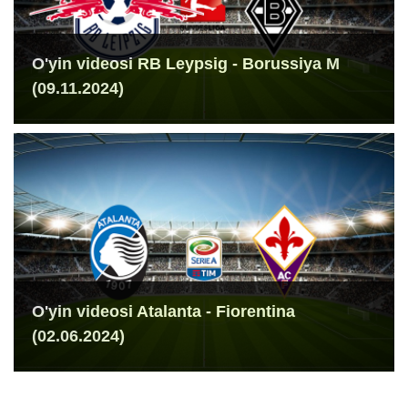
O'yin videosi RB Leypsig - Borussiya M
(09.11.2024)
O'yin videosi Atalanta - Fiorentina
(02.06.2024)