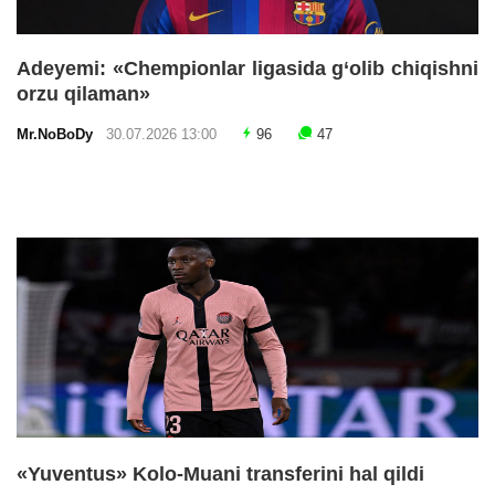
Adeyemi: «Chempionlar ligasida g‘olib chiqishni
orzu qilaman»
Mr.NoBoDy
30.07.2026 13:00
96
47
«Yuventus» Kolo-Muani transferini hal qildi