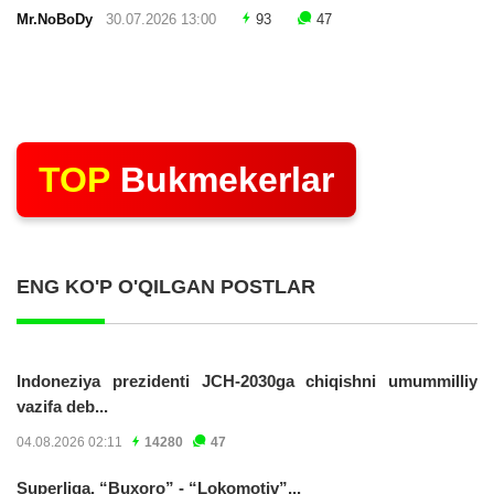
Mr.NoBoDy
30.07.2026 13:00
93
47
TOP
Bukmekerlar
ENG KO'P O'QILGAN POSTLAR
Indoneziya prezidenti JCH-2030ga chiqishni umummilliy
vazifa deb...
04.08.2026 02:11
14280
47
Superliga. “Buxoro” - “Lokomotiv”...