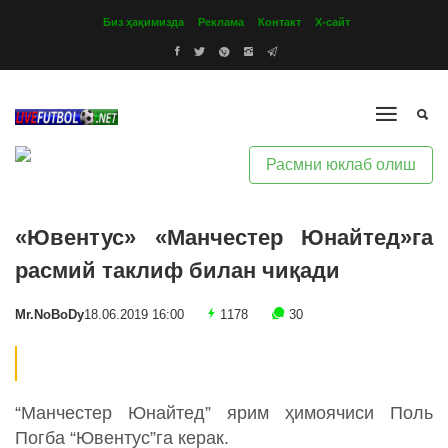
Биз ҳақимизда
Реклама
Контакт
Х-сайт
Расмни юклаб олиш
«Ювентус» «Манчестер Юнайтед»га
расмий таклиф билан чиқади
Mr.NoBoDy
18.06.2019 16:00
1178
30
“Манчестер Юнайтед” ярим ҳимоячиси Поль
Погба “Ювентус”га керак.