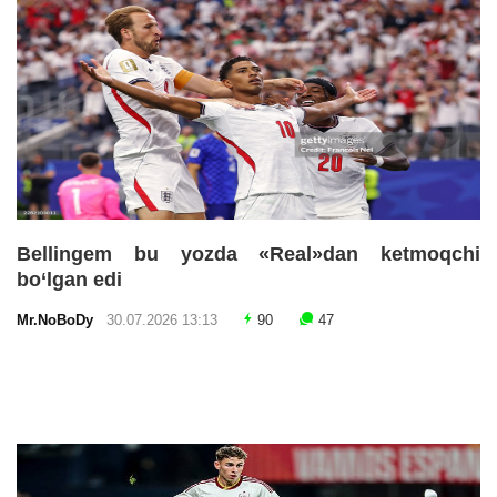
Bellingem bu yozda «Real»dan ketmoqchi
bo‘lgan edi
Mr.NoBoDy
30.07.2026 13:13
90
47