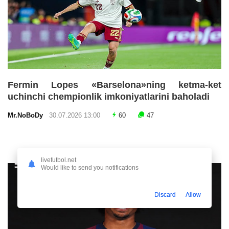
Fermin Lopes «Barselona»ning ketma-ket
uchinchi chempionlik imkoniyatlarini baholadi
Mr.NoBoDy
30.07.2026 13:00
60
47
livefutbol.net
Would like to send you notifications
Discard
Allow