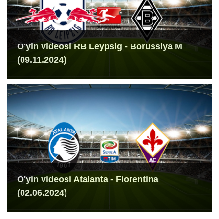
O'yin videosi RB Leypsig - Borussiya M
(09.11.2024)
O'yin videosi Atalanta - Fiorentina
(02.06.2024)