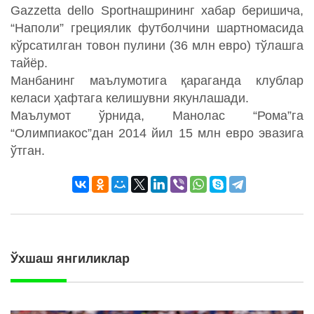
Gazzetta dello Sportнашрининг хабар беришича,
“Наполи” грециялик футболчини шартномасида
кўрсатилган товон пулини (36 млн евро) тўлашга
тайёр.
Манбанинг маълумотига қараганда клублар
келаси ҳафтага келишувни якунлашади.
Маълумот ўрнида, Манолас “Рома”га
“Олимпиакос”дан 2014 йил 15 млн евро эвазига
ўтган.
Ўхшаш янгиликлар