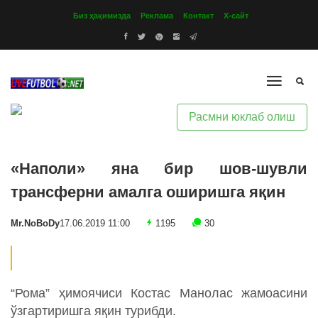
Биз ҳақимизда
Реклама
Контакт
Х-сайт
Расмни юклаб олиш
«Наполи» яна бир шов-шувли
трансферни амалга оширишга яқин
Mr.NoBoDy
17.06.2019 11:00
1195
30
“Рома” ҳимоячиси Костас Манолас жамоасини
ўзгартиришга яқин турибди.