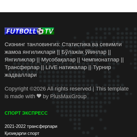
Сизнинг танловингиз: Статистика ва севимли
жамоа янгиликлари || Бўлажак ўйинлар ||
Янгиликлар || Мусобақалар || Чемпионатлар ||
Трансферлар || LIVE натижалар || Турнир
жадваллари
Copyright ©
2026 All rights reserved | This template
is made with
by
PlusMaxGroup
СПОРТ ЭКСПРЕСС
2021-2022 трансферлари
Қизиқарли спорт