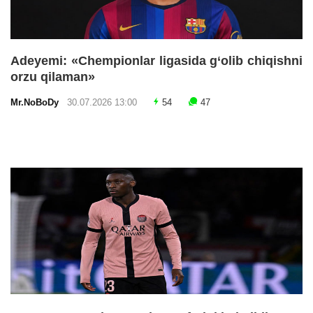
Adeyemi: «Chempionlar ligasida g‘olib chiqishni
orzu qilaman»
Mr.NoBoDy
30.07.2026 13:00
54
47