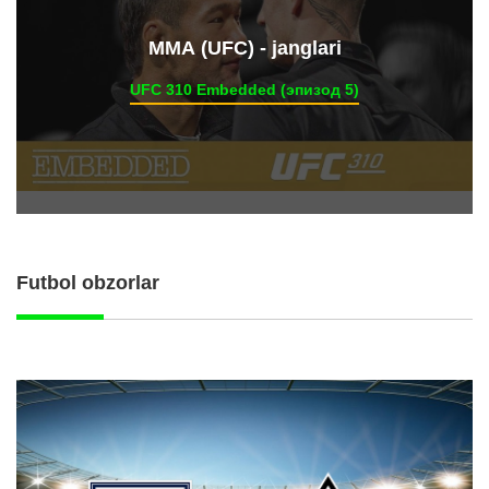
ММА (UFC) - janglari
UFC 310 Embedded (эпизод 5)
Futbol obzorlar