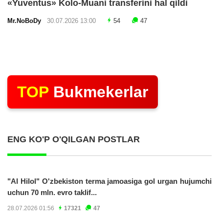
«Yuventus» Kolo-Muani transferini hal qildi
Mr.NoBoDy
30.07.2026 13:00
54
47
TOP
Bukmekerlar
ENG KO'P O'QILGAN POSTLAR
"Al Hilol" O'zbekiston terma jamoasiga gol urgan hujumchi
uchun 70 mln. evro taklif...
28.07.2026 01:56
17321
47