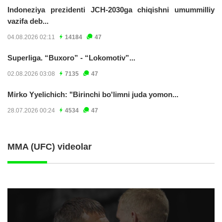
Indoneziya prezidenti JCH-2030ga chiqishni umummilliy
vazifa deb...
04.08.2026 02:11
14184
47
Superliga. “Buxoro” - “Lokomotiv”...
02.08.2026 03:08
7135
47
Mirko Yyelichich: "Birinchi bo'limni juda yomon...
28.07.2026 00:24
4534
47
MMA (UFC) videolar