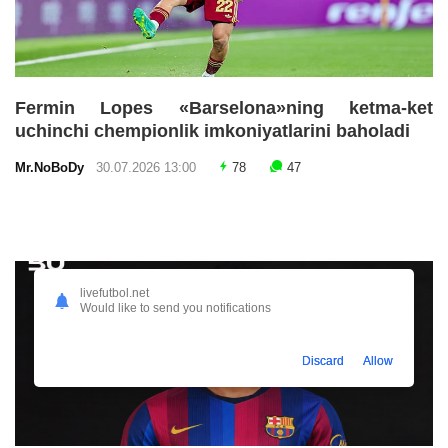
Fermin Lopes «Barselona»ning ketma-ket
uchinchi chempionlik imkoniyatlarini baholadi
Mr.NoBoDy
30.07.2026 13:00
78
47
livefutbol.net
Would like to send you notifications
Discard
Allow