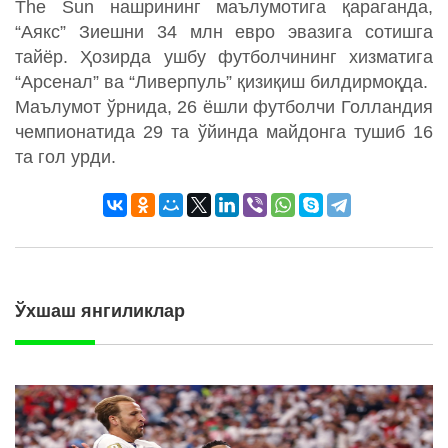
The Sun нашрининг маълумотига қараганда,
“Аякс” Зиешни 34 млн евро эвазига сотишга
тайёр. Ҳозирда ушбу футболчининг хизматига
“Арсенал” ва “Ливерпуль” қизиқиш билдирмоқда.
Маълумот ўрнида, 26 ёшли футболчи Голландия
чемпионатида 29 та ўйинда майдонга тушиб 16
та гол урди.
Ўхшаш янгиликлар