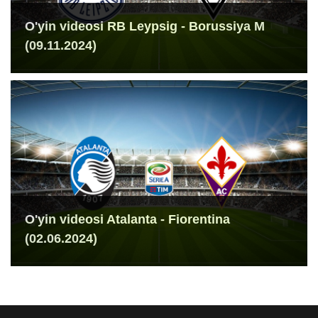
O'yin videosi RB Leypsig - Borussiya M
(09.11.2024)
O'yin videosi Atalanta - Fiorentina
(02.06.2024)