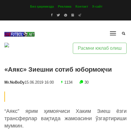
Биз ҳақимизда
Реклама
Контакт
Х-сайт
Расмни юклаб олиш
«Аякс» Зиешни сотиб юбормоқчи
Mr.NoBoDy
15.06.2019 16:00
1134
30
“Аякс” ярим ҳимоячиси Хаким Зиеш ёзги
трансферлар вақтида жамоасини ўзгартириши
мумкин.