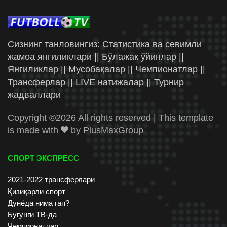
Сизнинг танловингиз: Статистика ва севимли
жамоа янгиликлари || Бўлажак ўйинлар ||
Янгиликлар || Мусобақалар || Чемпионатлар ||
Трансферлар || LIVE натижалар || Турнир
жадваллари
Copyright ©
2026 All rights reserved | This template
is made with
by
PlusMaxGroup
СПОРТ ЭКСПРЕСС
2021-2022 трансферлари
Қизиқарли спорт
Дунёда нима гап?
Бугунги ТВ-да
Чемпионатлар