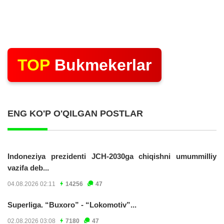
TOP
Bukmekerlar
ENG KO'P O'QILGAN POSTLAR
Indoneziya prezidenti JCH-2030ga chiqishni umummilliy
vazifa deb...
04.08.2026 02:11
14256
47
Superliga. “Buxoro” - “Lokomotiv”...
02.08.2026 03:08
7180
47