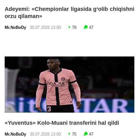
Adeyemi: «Chempionlar ligasida g‘olib chiqishni
orzu qilaman»
Mr.NoBoDy
30.07.2026 13:00
78
47
«Yuventus» Kolo-Muani transferini hal qildi
Mr.NoBoDy
30.07.2026 13:00
75
47