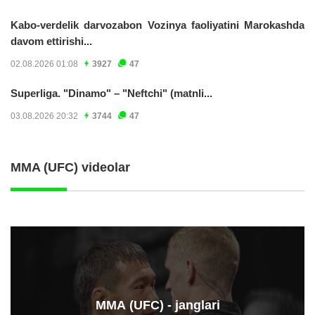
Kabo-verdelik darvozabon Vozinya faoliyatini Marokashda
davom ettirishi...
02.08.2026 01:08
3927
47
Superliga. "Dinamo" – "Neftchi" (matnli...
03.08.2026 20:32
3744
47
MMA (UFC) videolar
ММА (UFC) - janglari