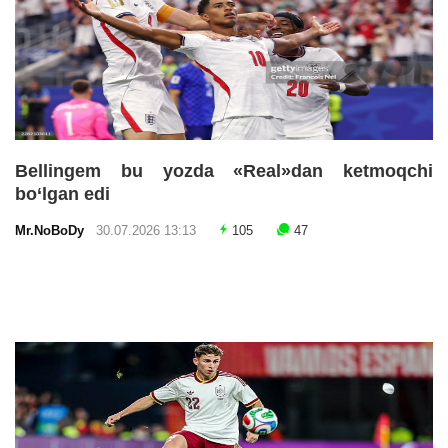
Bellingem bu yozda «Real»dan ketmoqchi
bo‘lgan edi
Mr.NoBoDy
30.07.2026 13:13
105
47