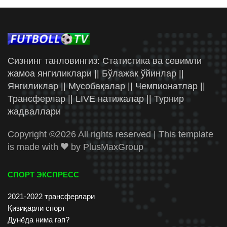
Сизнинг танловингиз: Статистика ва севимли
жамоа янгиликлари || Бўлажак ўйинлар ||
Янгиликлар || Мусобақалар || Чемпионатлар ||
Трансферлар || LIVE натижалар || Турнир
жадваллари
Copyright ©
2026 All rights reserved | This template
is made with
by
PlusMaxGroup
СПОРТ ЭКСПРЕСС
2021-2022 трансферлари
Қизиқарли спорт
Дунёда нима гап?