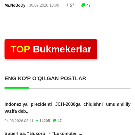
Mr.NoBoDy
30.07.2026 13:00
57
47
TOP
Bukmekerlar
ENG KO'P O'QILGAN POSTLAR
Indoneziya prezidenti JCH-2030ga chiqishni umummilliy
vazifa deb...
04.08.2026 02:11
14205
47
Superliga. “Buxoro” - “Lokomotiv”...