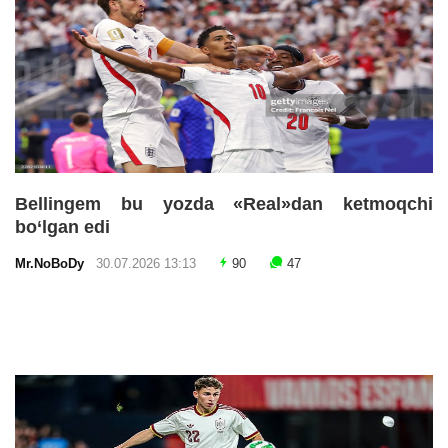
Bellingem bu yozda «Real»dan ketmoqchi
bo‘lgan edi
Mr.NoBoDy
30.07.2026 13:13
90
47