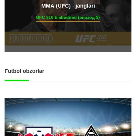
ММА (UFC) - janglari
UFC 310 Embedded (эпизод 5)
Futbol obzorlar