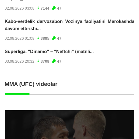
02.08.2026 03:08
7144
47
Kabo-verdelik darvozabon Vozinya faoliyatini Marokashda
davom ettirishi...
02.08.2026 01:08
3885
47
Superliga. "Dinamo" – "Neftchi" (matnli...
03.08.2026 20:32
3708
47
MMA (UFC) videolar