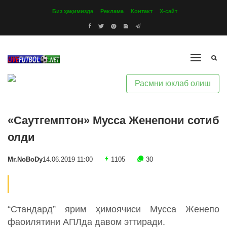
Биз ҳақимизда
Реклама
Контакт
Х-сайт
Расмни юклаб олиш
«Саутгемптон» Мусса Женепони сотиб
олди
Mr.NoBoDy
14.06.2019 11:00
1105
30
“Стандард” ярим ҳимоячиси Мусса Женепо
фаоилятини АПЛда давом эттиради.