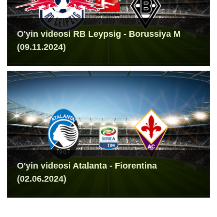
O'yin videosi RB Leypsig - Borussiya M
(09.11.2024)
O'yin videosi Atalanta - Fiorentina
(02.06.2024)