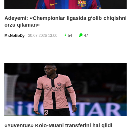
Adeyemi: «Chempionlar ligasida g‘olib chiqishni
orzu qilaman»
Mr.NoBoDy
30.07.2026 13:00
54
47
«Yuventus» Kolo-Muani transferini hal qildi