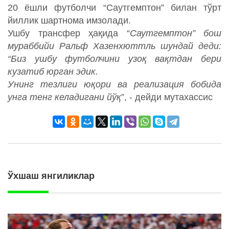
20 ёшли футболчи “Саутгемптон” билан тўрт
йиллик шартнома имзолади.
Ушбу трансфер ҳақида “
Саутгемптон” бош
мураббийи Ральф Хазенхюттль шундай деди:
“Биз ушбу футболчини узоқ вақтдан бери
кузатиб юрган эдик.
Унинг тезлиги юқори ва реализация бобида
унга тенг келадигани йўқ
”, - дейди мутахассис
Ўхшаш янгиликлар