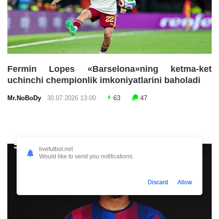
Fermin Lopes «Barselona»ning ketma-ket
uchinchi chempionlik imkoniyatlarini baholadi
Mr.NoBoDy
30.07.2026 13:00
63
47
livefutbol.net
Would like to send you notifications
Discard
Allow