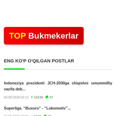
TOP
Bukmekerlar
ENG KO'P O'QILGAN POSTLAR
Indoneziya prezidenti JCH-2030ga chiqishni umummilliy
vazifa deb...
04.08.2026 02:11
14238
47
Superliga. “Buxoro” - “Lokomotiv”...