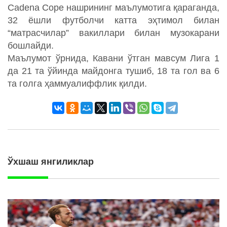
Cadena Cope нашрининг маълумотига қараганда,
32 ёшли футболчи катта эҳтимол билан
“матрасчилар” вакиллари билан музокарани
бошлайди.
Маълумот ўрнида, Кавани ўтган мавсум Лига 1
да 21 та ўйинда майдонга тушиб, 18 та гол ва 6
та голга ҳаммуалиффлик қилди.
Ўхшаш янгиликлар