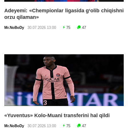
Adeyemi: «Chempionlar ligasida g‘olib chiqishni
orzu qilaman»
Mr.NoBoDy
30.07.2026 13:00
75
47
«Yuventus» Kolo-Muani transferini hal qildi
Mr.NoBoDy
30.07.2026 13:00
75
47