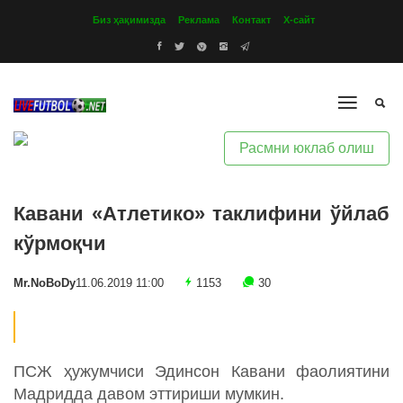
Биз ҳақимизда
Реклама
Контакт
Х-сайт
Расмни юклаб олиш
Кавани «Атлетико» таклифини ўйлаб
кўрмоқчи
Mr.NoBoDy
11.06.2019 11:00
1153
30
ПСЖ ҳужумчиси Эдинсон Кавани фаолиятини
Мадридда давом эттириши мумкин.