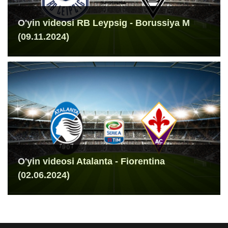
O'yin videosi RB Leypsig - Borussiya M
(09.11.2024)
O'yin videosi Atalanta - Fiorentina
(02.06.2024)