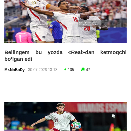
Bellingem bu yozda «Real»dan ketmoqchi
bo‘lgan edi
Mr.NoBoDy
30.07.2026 13:13
105
47