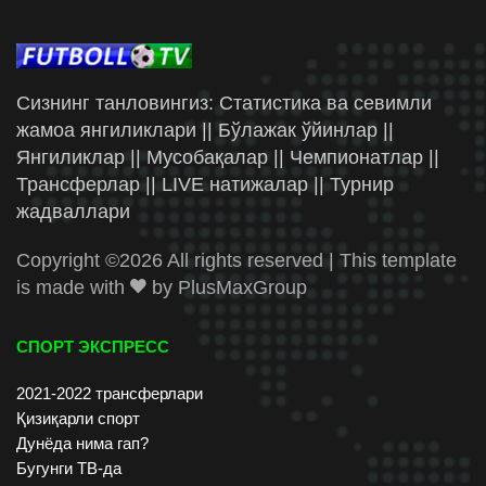
Сизнинг танловингиз: Статистика ва севимли
жамоа янгиликлари || Бўлажак ўйинлар ||
Янгиликлар || Мусобақалар || Чемпионатлар ||
Трансферлар || LIVE натижалар || Турнир
жадваллари
Copyright ©
2026 All rights reserved | This template
is made with
by
PlusMaxGroup
СПОРТ ЭКСПРЕСС
2021-2022 трансферлари
Қизиқарли спорт
Дунёда нима гап?
Бугунги ТВ-да