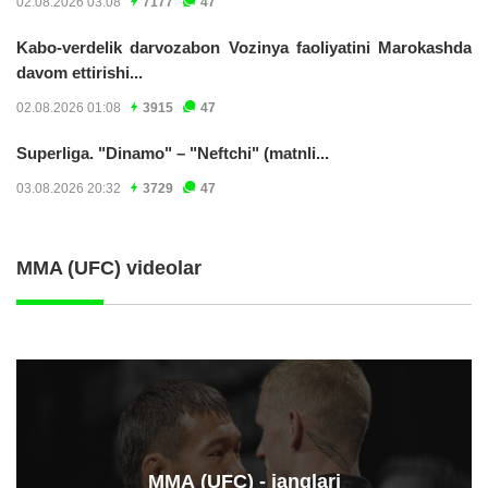
02.08.2026 03:08
7177
47
Kabo-verdelik darvozabon Vozinya faoliyatini Marokashda
davom ettirishi...
02.08.2026 01:08
3915
47
Superliga. "Dinamo" – "Neftchi" (matnli...
03.08.2026 20:32
3729
47
MMA (UFC) videolar
ММА (UFC) - janglari