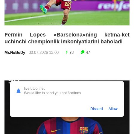
Fermin Lopes «Barselona»ning ketma-ket
uchinchi chempionlik imkoniyatlarini baholadi
Mr.NoBoDy
30.07.2026 13:00
78
47
livefutbol.net
Would like to send you notifications
Discard
Allow