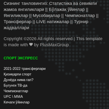
Сизнинг танловингиз: Статистика ва севимли
жамоа янгиликлари || Бўлажак ўйинлар ||
Янгиликлар || Мусобақалар || Чемпионатлар ||
Трансферлар || LIVE натижалар || Турнир
жадваллари
Copyright ©
2026 All rights reserved | This template
is made with
by
PlusMaxGroup
СПОРТ ЭКСПРЕСС
2021-2022 трансферлари
Қизиқарли спорт
Дунёда нима гап?
Бугунги ТВ-да
Чемпионатлар
UFC \ ММА
Кечаги ўйинлар