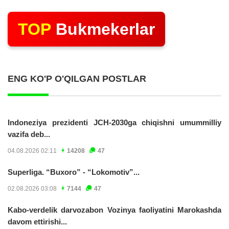
TOP
Bukmekerlar
ENG KO'P O'QILGAN POSTLAR
Indoneziya prezidenti JCH-2030ga chiqishni umummilliy
vazifa deb...
04.08.2026 02:11
14208
47
Superliga. “Buxoro” - “Lokomotiv”...
02.08.2026 03:08
7144
47
Kabo-verdelik darvozabon Vozinya faoliyatini Marokashda
davom ettirishi...