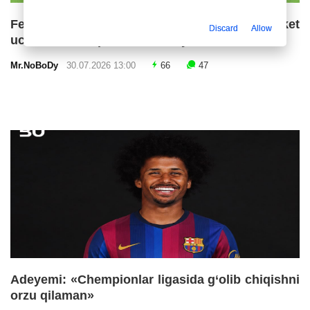
Fermin Lopes «Barselona»ning ketma-ket
Discard
Allow
uchinchi chempionlik imkoniyatlarini baholadi
Mr.NoBoDy
30.07.2026 13:00
66
47
Adeyemi: «Chempionlar ligasida g‘olib chiqishni
orzu qilaman»