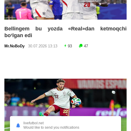
Bellingem bu yozda «Real»dan ketmoqchi
bo‘lgan edi
Mr.NoBoDy
30.07.2026 13:13
93
47
livefutbol.net
Would like to send you notifications