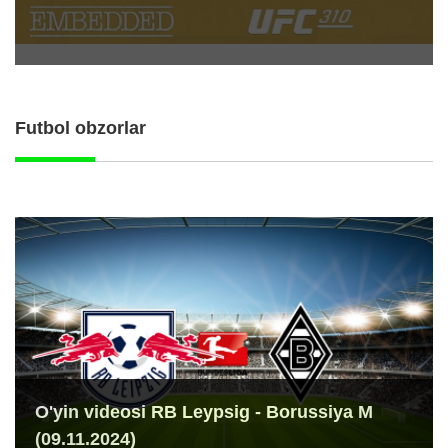
Futbol obzorlar
O'yin videosi RB Leypsig - Borussiya M
(09.11.2024)