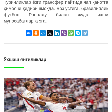
Туринликлар ёзги трансфер пайтида чап қанотга
ҳимоячи қидиришмоқда. Боз устига, бразилиялик
футбол Роналду билан жуда яхши
муносабатларга эга.
Ўхшаш янгиликлар