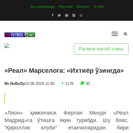
Биз ҳақимизда
Реклама
Контакт
Х-сайт
Расмни юклаб олиш
«Реал» Марселога: «Ихтиёр ўзингда»
Mr.NoBoDy
10.06.2019 11:00
1178
30
«Лион» ҳимоячиси Ферлан Менди «Реал
Мадрид»га ўтишга яқин турибди. Шу боис,
"Қироллик клуби" етакчиларидан бири