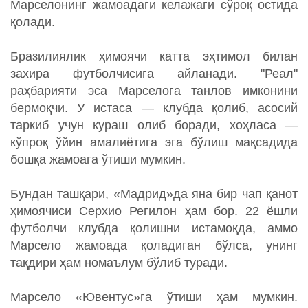
Марселонинг жамоадаги келажаги сўроқ остида
қолади.
Бразилиялик ҳимоячи катта эҳтимол билан
захира футболчисига айланади. "Реал"
раҳбарияти эса Марселога танлов имконини
бермоқчи. У истаса — клубда қолиб, асосий
таркиб учун кураш олиб боради, хоҳласа —
кўпроқ ўйин амалиётига эга бўлиш мақсадида
бошқа жамоага ўтиши мумкин.
Бундан ташқари, «Мадрид»да яна бир чап қанот
ҳимоячиси Серхио Регилон ҳам бор. 22 ёшли
футболчи клубда қолишни истамоқда, аммо
Марсело жамоада қоладиган бўлса, унинг
тақдири ҳам номаълум бўлиб туради.
Марсело «Ювентус»га ўтиши ҳам мумкин.