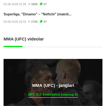
02.08.2026 01:08
3888
47
Superliga. "Dinamo" – "Neftchi" (matnli...
03.08.2026 20:32
3708
47
MMA (UFC) videolar
ММА (UFC) - janglari
UFC 310 Embedded (эпизод 5)