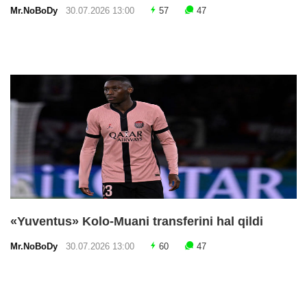
Mr.NoBoDy
30.07.2026 13:00
57
47
«Yuventus» Kolo-Muani transferini hal qildi
Mr.NoBoDy
30.07.2026 13:00
60
47