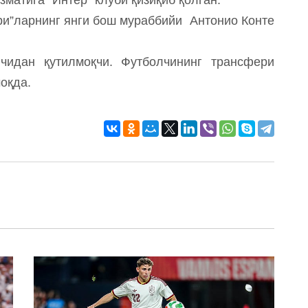
ри”ларнинг янги бош мураббийи Антонио Конте
чидан қутилмоқчи. Футболчининг трансфери
оқда.