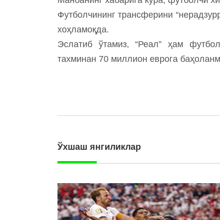
Футболчининг трансферини “нерадзур
хоҳламоқда.
Эслатиб ўтамиз, “Реал” ҳам футбол
тахминан 70 миллион еврога баҳоланм
Ўхшаш янгиликлар