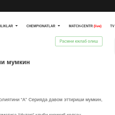
ILIKLAR
CHEMPIONATLAR
MATCH-CENTR
(live)
TV
Расмни юклаб олиш
ши мумкин
олиятини “А” Серияда давом эттириши мумкин,
матига “Интер” клуби қизиқиб қолган.