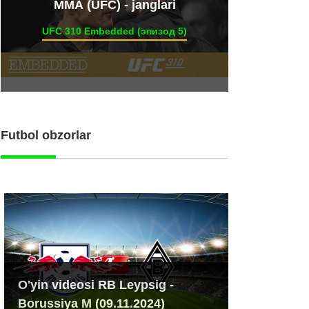
ММА (UFC) - janglari
UFC 310 Embedded (эпизод 5)
Futbol obzorlar
O'yin videosi RB Leypsig -
Borussiya M (09.11.2024)