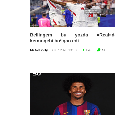
Bellingem bu yozda «Real»d
ketmoqchi bo‘lgan edi
Mr.NoBoDy
30.07.2026 13:13
126
47