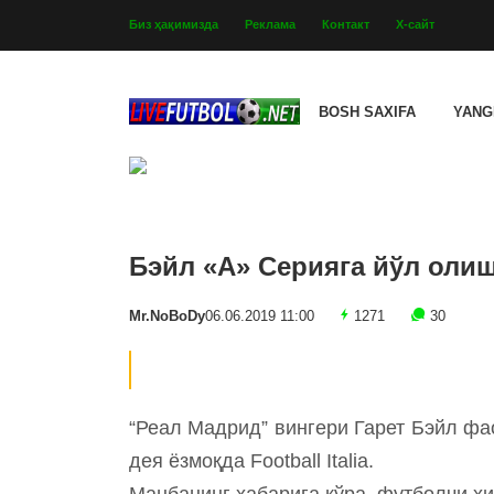
Биз ҳақимизда
Реклама
Контакт
Х-сайт
BOSH SAXIFA
YANG
Бэйл «А» Серияга йўл оли
Mr.NoBoDy
06.06.2019 11:00
1271
30
“Реал Мадрид” вингери Гарет Бэйл фа
дея ёзмоқда Football Italia.
Манбанинг хабарига кўра, футболчи хиз