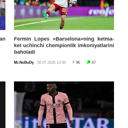
an
Fermin Lopes «Barselona»ning ketma-
ket uchinchi chempionlik imkoniyatlarini
baholadi
Mr.NoBoDy
30.07.2026 13:00
96
47