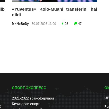
lib
«Yuventus» Kolo-Muani transferini hal
qildi
Mr.NoBoDy
30.07.2026 13:00
93
47
СПОРТ ЭКСПРЕСС
О
UF
2021-2022 трансферлари
Қизиқарли спорт
к
Fu