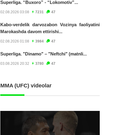
Superliga. “Buxoro” - “Lokomotiv”...
02.08.2026 03:08
7231
47
Kabo-verdelik darvozabon Vozinya faoliyatini
Marokashda davom ettirishi...
02.08.2026 01:08
3984
47
Superliga. "Dinamo" – "Neftchi" (matnli...
03.08.2026 20:32
3780
47
MMA (UFC) videolar