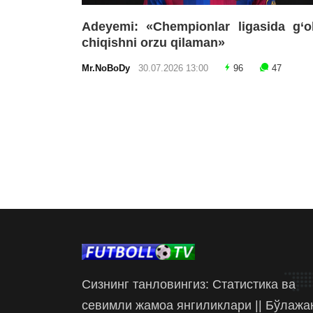
Adeyemi: «Chempionlar ligasida g‘o
chiqishni orzu qilaman»
Mr.NoBoDy
30.07.2026 13:00
96
47
Сизнинг танловингиз: Статистика ва
севимли жамоа янгиликлари || Бўлажа