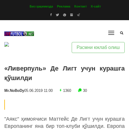
Биз ҳақимизда
Реклама
Контакт
Х-сайт
Расмни юклаб олиш
«Ливерпуль» Де Лигт учун курашга
қўшилди
Mr.NoBoDy
05.06.2019 11:00
1360
30
"Аякс" ҳимоячиси Маттейс Де Лигт учун курашга
Европанинг яна бир топ-клуби қўшилди. Европа