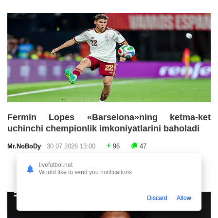
Fermin Lopes «Barselona»ning ketma-ket
uchinchi chempionlik imkoniyatlarini baholadi
Mr.NoBoDy
30.07.2026 13:00
96
47
livefutbol.net
Would like to send you notifications
Discard
Allow