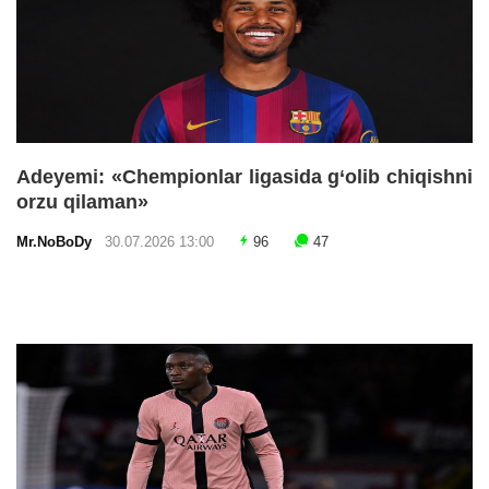
Adeyemi: «Chempionlar ligasida g‘olib chiqishni
orzu qilaman»
Mr.NoBoDy
30.07.2026 13:00
96
47