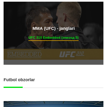
ММА (UFC) - janglari
UFC 310 Embedded (эпизод 5)
Futbol obzorlar