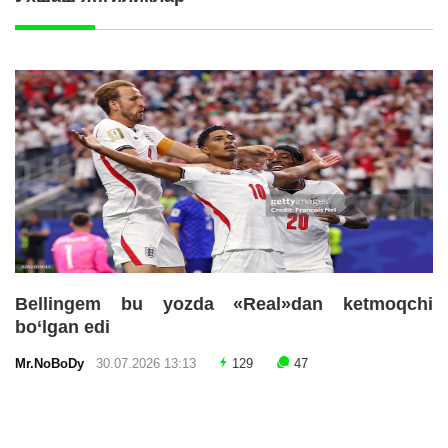
Bellingem bu yozda «Real»dan ketmoqchi
bo‘lgan edi
Mr.NoBoDy
30.07.2026 13:13
129
47