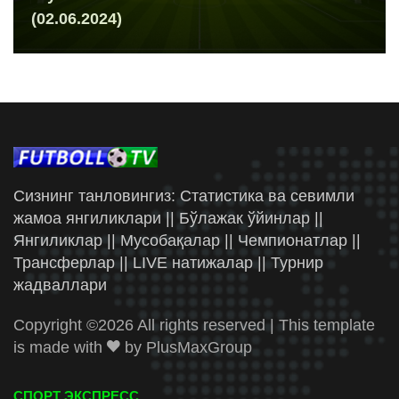
(02.06.2024)
Сизнинг танловингиз: Статистика ва севимли
жамоа янгиликлари || Бўлажак ўйинлар ||
Янгиликлар || Мусобақалар || Чемпионатлар ||
Трансферлар || LIVE натижалар || Турнир
жадваллари
Copyright ©
2026 All rights reserved | This template
is made with
by
PlusMaxGroup
СПОРТ ЭКСПРЕСС