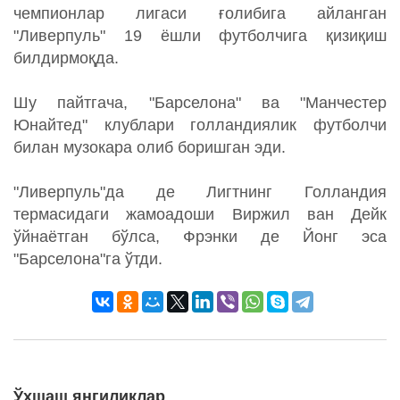
чемпионлар лигаси ғолибига айланган
"Ливерпуль" 19 ёшли футболчига қизиқиш
билдирмоқда.
Шу пайтгача, "Барселона" ва "Манчестер
Юнайтед" клублари голландиялик футболчи
билан музокара олиб боришган эди.
"Ливерпуль"да де Лигтнинг Голландия
термасидаги жамоадоши Виржил ван Дейк
ўйнаётган бўлса, Фрэнки де Йонг эса
"Барселона"га ўтди.
Ўхшаш янгиликлар