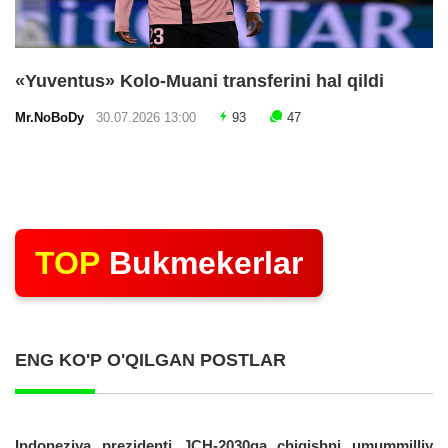
«Yuventus» Kolo-Muani transferini hal qildi
Mr.NoBoDy
30.07.2026 13:00
93
47
TOP
Bukmekerlar
ENG KO'P O'QILGAN POSTLAR
Indoneziya prezidenti JCH-2030ga chiqishni umummilliy