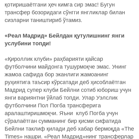
қотиришаётгани ҳеч кимга сир эмас! Бугун
трансфер бозоридаги сўнгги янгликлар билан
сизларни таништириб ўтамиз.
«Реал Мадрид» Бейлдан қутулишнинг янги
услубини топди!
«Қироллик клуби» раҳбарияти қайсар
футболчини майдонга тушурмоқче эмас. Унинг
жамоа сафида бор эканлиги жамоанинг
руҳиятига таъсир кўрсатади деб ҳисоблаётган
Мадрид супер клуби Бейлни сотиб юбориш учун
янги вариянтни ўйлаб топди. Улар Уэлслик
футболчини Пол Погба трансферига
аралаштиришмоқчи. Яъни клуб Погба учун
сўралаётган сумманинг бир қисми сифатида
Бейлни таклиф қилади деб хабар бермоқда «The
Times» нашри. «Реал Мадрид»нинг трансферлар