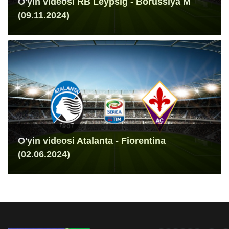
O'yin videosi RB Leypsig - Borussiya M
(09.11.2024)
O'yin videosi Atalanta - Fiorentina
(02.06.2024)