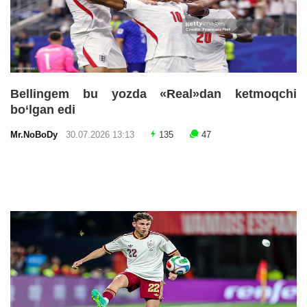
Bellingem bu yozda «Real»dan ketmoqchi
bo‘lgan edi
Mr.NoBoDy
30.07.2026 13:13
135
47