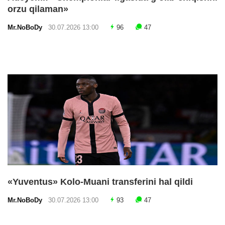
orzu qilaman»
Mr.NoBoDy
30.07.2026 13:00
96
47
«Yuventus» Kolo-Muani transferini hal qildi
Mr.NoBoDy
30.07.2026 13:00
93
47