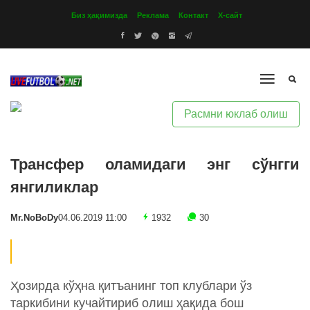
Биз ҳақимизда
Реклама
Контакт
Х-сайт
Расмни юклаб олиш
Трансфер оламидаги энг сўнгги
янгиликлар
Mr.NoBoDy
04.06.2019 11:00
1932
30
Ҳозирда кўҳна қитъанинг топ клублари ўз
таркибини кучайтириб олиш ҳақида бош