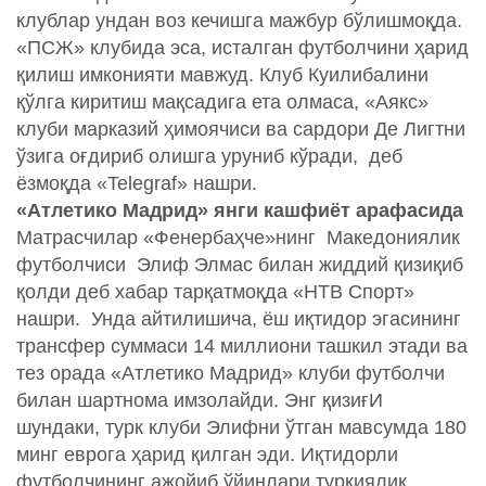
клублар ундан воз кечишга мажбур бўлишмоқда.
«ПСЖ» клубида эса, исталган футболчини ҳарид
қилиш имконияти мавжуд. Клуб Куилибалини
қўлга киритиш мақсадига ета олмаса, «Аякс»
клуби марказий ҳимоячиси ва сардори Де Лигтни
ўзига оғдириб олишга уруниб кўради, деб
ёзмоқда «Telegraf» нашри.
«Атлетико Мадрид» янги кашфиёт арафасида
Матрасчилар «Фенербаҳче»нинг Македониялик
футболчиси Элиф Элмас билан жиддий қизиқиб
қолди деб хабар тарқатмоқда «НТВ Спорт»
нашри. Унда айтилишича, ёш иқтидор эгасининг
трансфер суммаси 14 миллиони ташкил этади ва
тез орада «Атлетико Мадрид» клуби футболчи
билан шартнома имзолайди. Энг қизиғИ
шундаки, турк клуби Элифни ўтган мавсумда 180
минг еврога ҳарид қилган эди. Иқтидорли
футболчининг ажойиб ўйинлари туркиялик