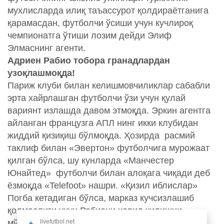
мухлисларда илиқ таъассурот қолдираётганига
қарамасдан, футболчи ўсиши учун кучлироқ
чемпионатга ўтиши лозим дейди Элиф
Элмаснинг агенти.
Адриен Рабио тобора гранадлардан
узоқлашмоқда!
Париж клуби билан келишмовчиликлар сабабли
эрта хайрлашган футболчи ўзи учун қулай
вариянт излашда давом этмоқда. Эркин агентга
айланган французга АПЛ нинг икки клубидан
жиддий қизиқиш бўлмоқда. Ҳозирда расмий
таклиф билан «Эвертон» футболчига мурожаат
қилган бўлса, шу кунларда «Манчестер
Юнайтед» футболчи билан алоқага чиқади деб
ёзмоқда «Telefoot» нашри. «Қизил иблислар»
Погба кетадиган бўлса, марказ кучсизлашиб
қолмаслиги учун Рабиони ҳарид қилишни
livefutbol.net
мўлжаллаган бўлса, «Эвертон» янги мавсум