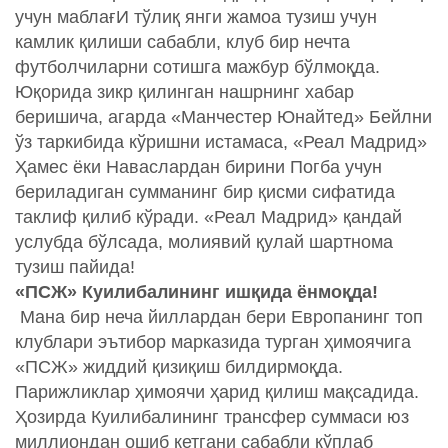
учун маблағИ тўлиқ янги жамоа тузиш учун
камлик қилиши сабабли, клуб бир нечта
футболчиларни сотишга мажбур бўлмоқда.
Юқорида зикр қилинган нашрнинг хабар
беришича, агарда «Манчестер Юнайтед» Бейлни
ўз таркибида кўришни истамаса, «Реал Мадрид»
Ҳамес ёки Наваслардан бирини Погба учун
бериладиган сумманинг бир қисми сифатида
таклиф қилиб кўради. «Реал Мадрид» қандай
услубда бўлсада, молиявий қулай шартнома
тузиш пайида!
«ПСЖ» Куилибалининг ишқида ёнмоқда!
Мана бир неча йиллардан бери Европанинг топ
клублари эътибор марказида турган ҳимоячига
«ПСЖ» жиддий қизиқиш билдирмоқда.
Парижликлар ҳимоячи ҳарид қилиш мақсадида.
Ҳозирда Куилибалининг трансфер суммаси юз
миллиондан ошиб кетгани сабабли кўплаб