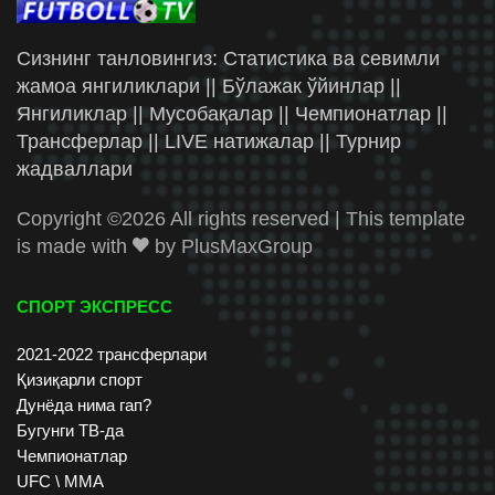
Сизнинг танловингиз: Статистика ва севимли
жамоа янгиликлари || Бўлажак ўйинлар ||
Янгиликлар || Мусобақалар || Чемпионатлар ||
Трансферлар || LIVE натижалар || Турнир
жадваллари
Copyright ©
2026 All rights reserved | This template
is made with
by
PlusMaxGroup
СПОРТ ЭКСПРЕСС
2021-2022 трансферлари
Қизиқарли спорт
Дунёда нима гап?
Бугунги ТВ-да
Чемпионатлар
UFC \ ММА