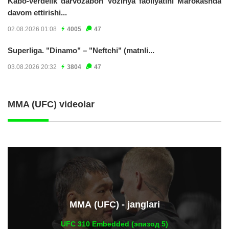
Kabo-verdelik darvozabon Vozinya faoliyatini Marokashda
davom ettirishi...
02.08.2026 01:08
4005
47
Superliga. "Dinamo" – "Neftchi" (matnli...
03.08.2026 20:32
3804
47
MMA (UFC) videolar
ММА (UFC) - janglari
UFC 310 Embedded (эпизод 5)