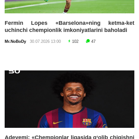
Fermin Lopes «Barselona»ning ketma-ket
uchinchi chempionlik imkoniyatlarini baholadi
Mr.NoBoDy
30.07.2026 13:00
102
47
Adeyemi: «Chempionlar ligasida g‘olib chiqishni