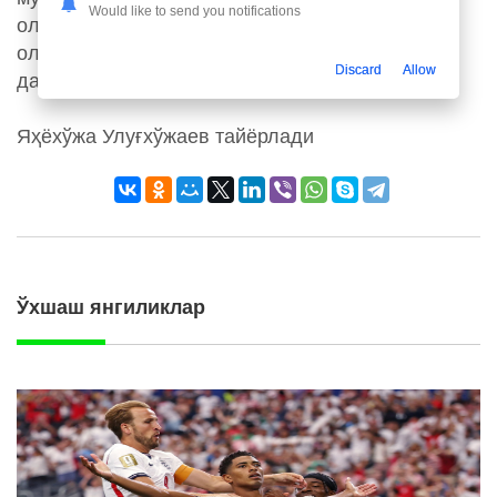
Would like to send you notifications
олдидан таркибини бутунлай янги даражага
олиб чиқмоқчи. Воқеалар ривожини кузатишда
Discard
Allow
давом этамиз! Биз билан қолинг!
Яҳёхўжа Улуғхўжаев тайёрлади
Ўхшаш янгиликлар