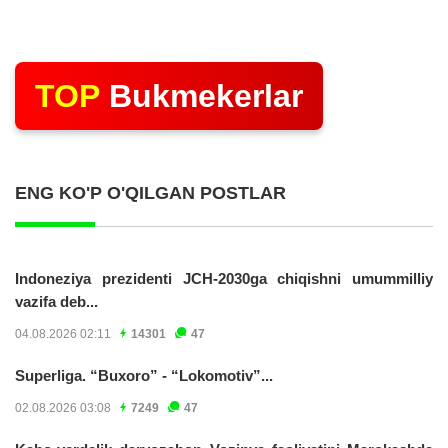
TOP
Bukmekerlar
ENG KO'P O'QILGAN POSTLAR
Indoneziya prezidenti JCH-2030ga chiqishni umummilliy
vazifa deb...
04.08.2026 02:11
14301
47
Superliga. “Buxoro” - “Lokomotiv”...
02.08.2026 03:08
7249
47