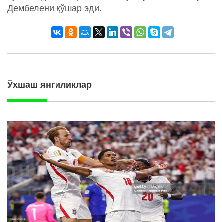
Дембелени қўшар эди.
Ўхшаш янгиликлар