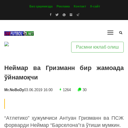
Биз ҳақимизда
Реклама
Контакт
Х-сайт
Расмни юклаб олиш
Неймар ва Гризманн бир жамоада
ўйнамоқчи
Mr.NoBoDy
03.06.2019 16:00
1264
30
“Атлетико” ҳужумчиси Антуан Гризманн ва ПСЖ
форварди Неймар “Барселона”га ўтиши мумкин.