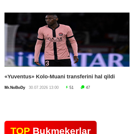
«Yuventus» Kolo-Muani transferini hal qildi
Mr.NoBoDy
30.07.2026 13:00
51
47
TOP
Bukmekerlar