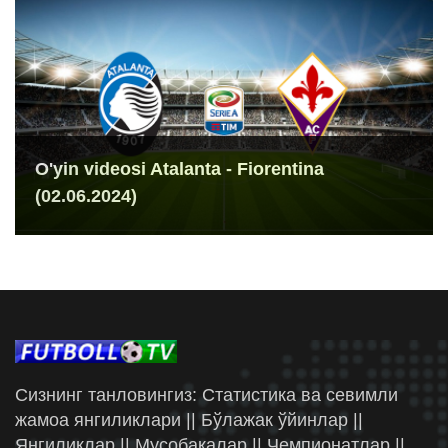
O'yin videosi Atalanta - Fiorentina
(02.06.2024)
Сизнинг танловингиз: Статистика ва севимли
жамоа янгиликлари || Бўлажак ўйинлар ||
Янгиликлар || Мусобақалар || Чемпионатлар ||