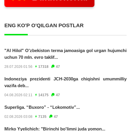
ENG KO'P O'QILGAN POSTLAR
"Al Hilol" O'zbekiston terma jamoasiga gol urgan hujumchi
uchun 70 mln. evro taklif...
28.07.2026 01:56
17318
47
Indoneziya prezidenti JCH-2030ga chiqishni umummilliy
vazifa deb...
04.08.2026 02:11
14175
47
Superliga. “Buxoro” - “Lokomotiv”...
02.08.2026 03:08
7135
47
Mirko Yyelichich: "Birinchi bo'limni juda yomon...