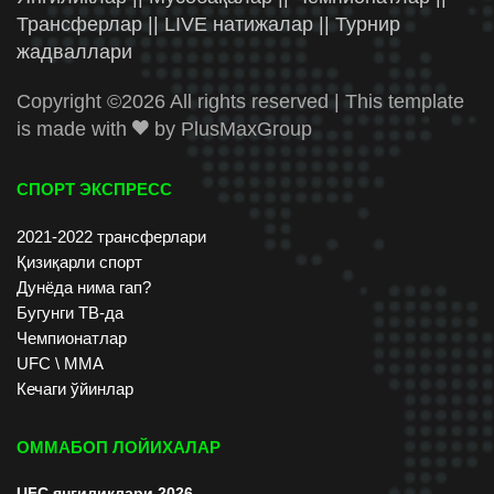
Трансферлар || LIVE натижалар || Турнир
жадваллари
Copyright ©
2026 All rights reserved | This template
is made with
by
PlusMaxGroup
СПОРТ ЭКСПРЕСС
2021-2022 трансферлари
Қизиқарли спорт
Дунёда нима гап?
Бугунги ТВ-да
Чемпионатлар
UFC \ ММА
Кечаги ўйинлар
ОММАБОП ЛОЙИХАЛАР
UFC янгиликлари 2026