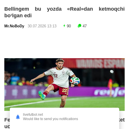
Bellingem bu yozda «Real»dan ketmoqchi
bo‘lgan edi
Mr.NoBoDy
30.07.2026 13:13
90
47
livefutbol.net
Would like to send you notifications
Fermin Lopes «Barselona»ning ketma-ket
uchinchi chempionlik imkoniyatlarini baholadi