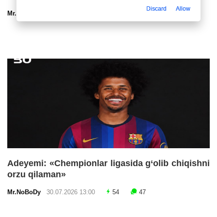
Discard
Allow
Mr.NoBoDy
30.07.2026 13:00
57
47
Adeyemi: «Chempionlar ligasida g‘olib chiqishni
orzu qilaman»
Mr.NoBoDy
30.07.2026 13:00
54
47