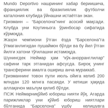
Mundo Deportivo нашрининг хабар бериишича,
франциялик ва бразилиялик футболчи
каталония клубида ўйнашни истаётган экан.
Гризманн – “Барселона”нинг асосий мақсади.
Клубда уни Коутиньога ўринбосар сифатида
кўрмоқда.
Жаҳон чемпиони ўтган ёзда “Барселона”га
ўтмаганлигидан пушаймон бўлди ва бу йил ўтган
йилги хатони тўғилашни истамоқда.
Шунингдек Неймар ҳам “кўк-анорранглилар”
сафини тарк этганидан афсусда. Бироқ унинг
трансферини амалга ошириш анча мураккаб.
Гризманнинг товон пули июль ойига келиб 200
млндан 120 млнга пасаяди. У кетиши ҳақида
аллақачон маълум қилиб бўлди.
ПСЖ Неймарниқўйиб юбориш нияти йўқ. Агарда
парижликлар уни қўйиб юбориш ниятлари
бўлганида “Барселона” ушбу келишувга