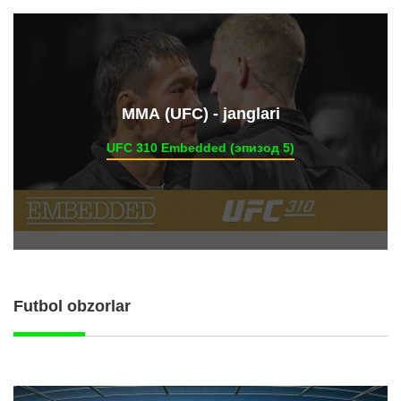
ММА (UFC) - janglari
UFC 310 Embedded (эпизод 5)
Futbol obzorlar