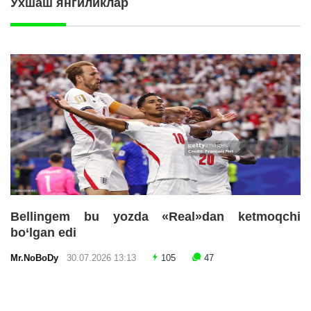
Ўхшаш янгиликлар
Bellingem bu yozda «Real»dan ketmoqchi
bo‘lgan edi
Mr.NoBoDy
30.07.2026 13:13
105
47