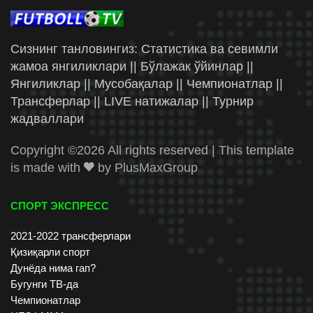
Сизнинг танловингиз: Статистика ва севимли
жамоа янгиликлари || Бўлажак ўйинлар ||
Янгиликлар || Мусобақалар || Чемпионатлар ||
Трансферлар || LIVE натижалар || Турнир
жадваллари
Copyright ©
2026 All rights reserved | This template
is made with
by
PlusMaxGroup
СПОРТ ЭКСПРЕСС
2021-2022 трансферлари
Қизиқарли спорт
Дунёда нима гап?
Бугунги ТВ-да
Чемпионатлар