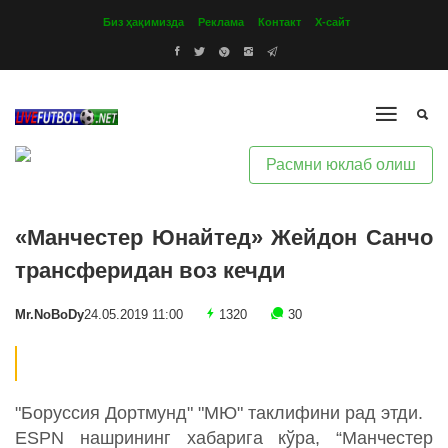
Биз ҳақимизда
Реклама
Контакт
Х-сайт
Расмни юклаб олиш
«Манчестер Юнайтед» Жейдон Санчо
трансферидан воз кечди
Mr.NoBoDy
24.05.2019 11:00
1320
30
"Боруссия Дортмунд" "МЮ" таклифини рад этди.
ESPN нашрининг хабарига кўра, “Манчестер