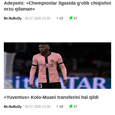
Adeyemi: «Chempionlar ligasida g‘olib chiqishni
orzu qilaman»
Mr.NoBoDy
30.07.2026 13:00
63
47
«Yuventus» Kolo-Muani transferini hal qildi
Mr.NoBoDy
30.07.2026 13:00
69
47