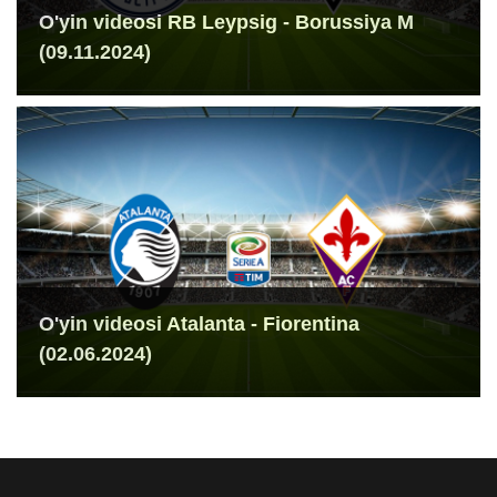
O'yin videosi RB Leypsig - Borussiya M
(09.11.2024)
O'yin videosi Atalanta - Fiorentina
(02.06.2024)