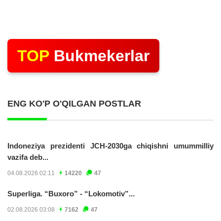
TOP
Bukmekerlar
ENG KO'P O'QILGAN POSTLAR
Indoneziya prezidenti JCH-2030ga chiqishni umummilliy
vazifa deb...
04.08.2026 02:11
14220
47
Superliga. “Buxoro” - “Lokomotiv”...
02.08.2026 03:08
7162
47