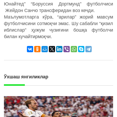
Юнайтед” “Боруссия Дортмунд” футболчиси
Жейдон Санчо трансферидан воз кечди.
Маълумотларга кўра, “арилар” жорий мавсум
футболчисини сотмоқчи эмас. Шу сабабли “қизил
иблислар” ҳужум чузиғини бошқа футболчи
билан кучайтирмоқчи.
Ўхшаш янгиликлар