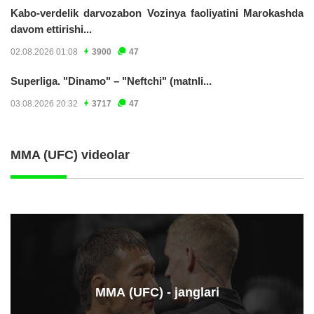
Kabo-verdelik darvozabon Vozinya faoliyatini Marokashda
davom ettirishi...
02.08.2026 01:08
3900
47
Superliga. "Dinamo" – "Neftchi" (matnli...
03.08.2026 20:32
3717
47
MMA (UFC) videolar
ММА (UFC) - janglari