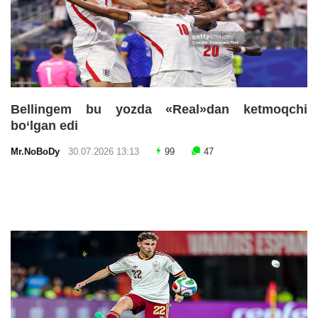
Bellingem bu yozda «Real»dan ketmoqchi
bo‘lgan edi
Mr.NoBoDy
30.07.2026 13:13
99
47