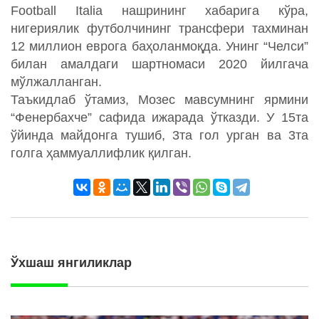
Football Italia нашрининг хабарига кўра,
нигериялик футболчининг трансфери тахминан
12 миллион еврога баҳоланмоқда. Унинг “Челси”
билан амалдаги шартномаси 2020 йилгача
мўлжалланган.
Таъкидлаб ўтамиз, Мозес мавсумнинг ярмини
“Фенербахче” сафида ижарада ўтказди. У 15та
ўйинда майдонга тушиб, 3та гол урган ва 3та
голга ҳаммуаллифлик қилган.
Ўхшаш янгиликлар