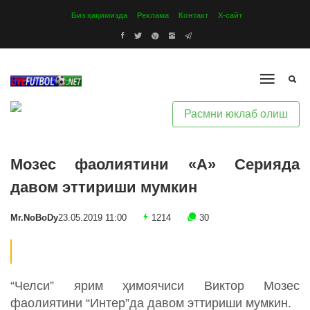
Биз ҳақимизда
Реклама
Контакт
Х-сайт
Расмни юклаб олиш
Мозес фаолиятини «А» Серияда
давом эттириши мумкин
Mr.NoBoDy
23.05.2019 11:00
1214
30
“Челси” ярим ҳимоячиси Виктор Мозес
фаолиятини “Интер”да давом эттириши мумкин.