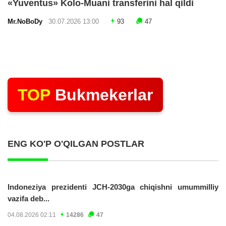
«Yuventus» Kolo-Muani transferini hal qildi
Mr.NoBoDy
30.07.2026 13:00
93
47
TOP
Bukmekerlar
ENG KO'P O'QILGAN POSTLAR
Indoneziya prezidenti JCH-2030ga chiqishni umummilliy
vazifa deb...
04.08.2026 02:11
14286
47