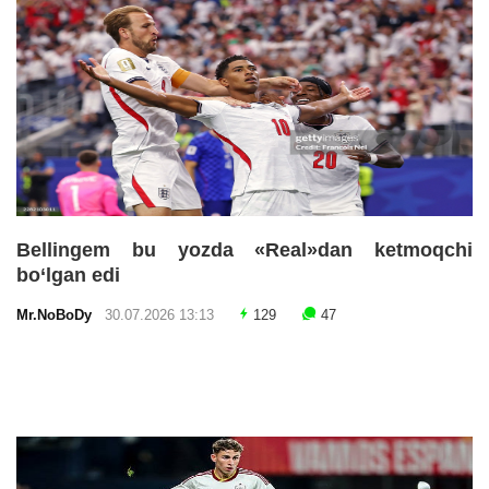
Bellingem bu yozda «Real»dan ketmoqchi
bo‘lgan edi
Mr.NoBoDy
30.07.2026 13:13
129
47