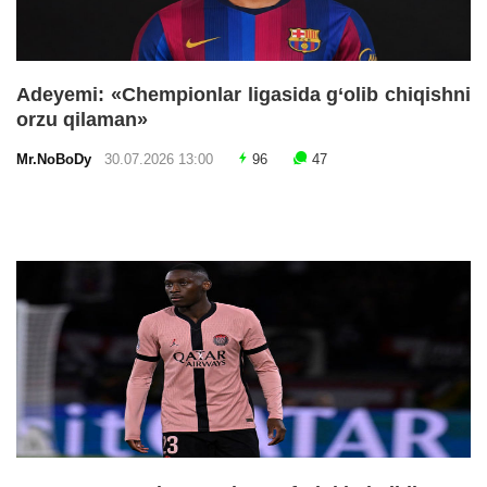
Adeyemi: «Chempionlar ligasida g‘olib chiqishni
orzu qilaman»
Mr.NoBoDy
30.07.2026 13:00
96
47