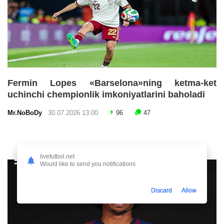
Fermin Lopes «Barselona»ning ketma-ket
uchinchi chempionlik imkoniyatlarini baholadi
Mr.NoBoDy
30.07.2026 13:00
96
47
livefutbol.net
Would like to send you notifications
Discard
Allow