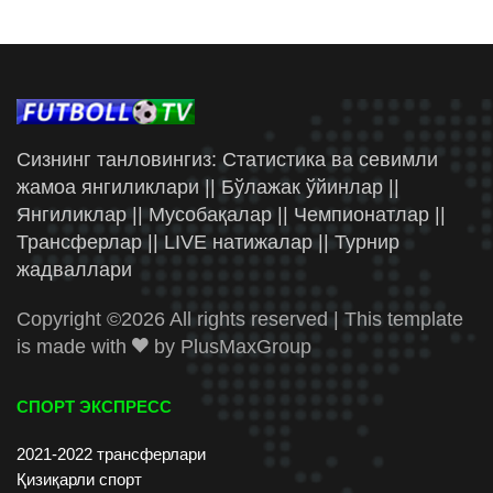
Сизнинг танловингиз: Статистика ва севимли
жамоа янгиликлари || Бўлажак ўйинлар ||
Янгиликлар || Мусобақалар || Чемпионатлар ||
Трансферлар || LIVE натижалар || Турнир
жадваллари
Copyright ©
2026 All rights reserved | This template
is made with
by
PlusMaxGroup
СПОРТ ЭКСПРЕСС
2021-2022 трансферлари
Қизиқарли спорт