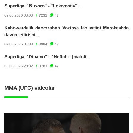
Superliga. “Buxoro” - “Lokomotiv”...
02.08.2026 03:08
7231
47
Kabo-verdelik darvozabon Vozinya faoliyatini Marokashda
davom ettirishi...
02.08.2026 01:08
3984
47
Superliga. "Dinamo" – "Neftchi" (matnli...
03.08.2026 20:32
3783
47
MMA (UFC) videolar