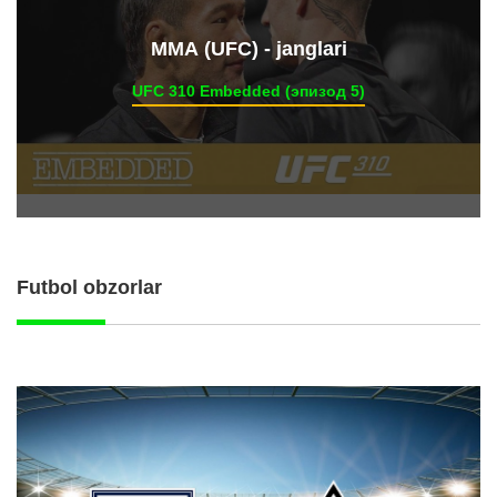
ММА (UFC) - janglari
UFC 310 Embedded (эпизод 5)
Futbol obzorlar