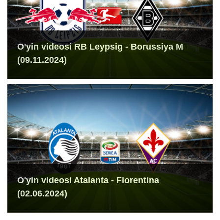
O'yin videosi RB Leypsig - Borussiya M
(09.11.2024)
O'yin videosi Atalanta - Fiorentina
(02.06.2024)