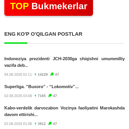
TOP
Bukmekerlar
ENG KO'P O'QILGAN POSTLAR
Indoneziya prezidenti JCH-2030ga chiqishni umummilliy
vazifa deb...
04.08.2026 02:11
14229
47
Superliga. “Buxoro” - “Lokomotiv”...
02.08.2026 03:08
7165
47
Kabo-verdelik darvozabon Vozinya faoliyatini Marokashda
davom ettirishi...
02.08.2026 01:08
3912
47