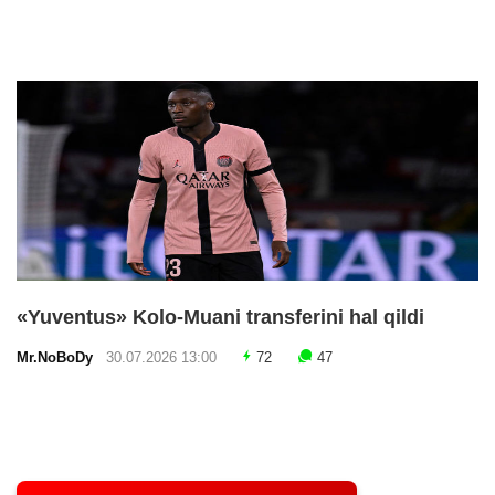
«Yuventus» Kolo-Muani transferini hal qildi
Mr.NoBoDy
30.07.2026 13:00
72
47