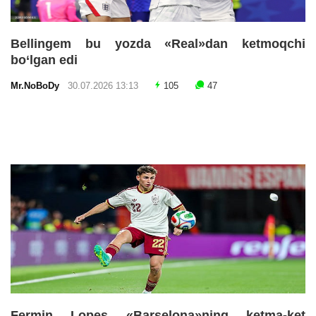
Bellingem bu yozda «Real»dan ketmoqchi
bo‘lgan edi
Mr.NoBoDy
30.07.2026 13:13
105
47
Fermin Lopes «Barselona»ning ketma-ket