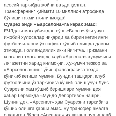
асосий таркибда жойни ваъда қилган.
Трансфернинг қиймати 10 миллион атрофида
бўлиши тахмин қилинмоқда!
Суарез энди «Барселона»га керак эмас!
ЕЧЛдаги мағлубиятдан сўнг «Барса» ўзи учун
ижобий хулосалар чиқарди ва бирин кетин янги
футболчиларни ўз сафига қўшиб олишда давом
этмоқда. Голландиялик икки йигитча, Гризманн
келгани етмаганидек, клуб «Арсенал» ҳужумчиси
Лягазеттни ҳарид қилмоқчи. Ҳужумчи тезкор ва
«Барселона»нинг ўйин фалсафасига тезда
кўникиб кетиши мумкин. Бундан ташқари, клуб
футболчини ўз таркибига қўшиб олиш учун Луис
Суарезни ҳам қўшиб беришлари мумкин дея
хабар бермоқда «Мундо Депортиво» нашри.
Шунингдек, «Арсенал» ҳам Суарезни таркибига
қўшиб олишга қарши эмас. Бу трансфер амалга
ошадиган бўлса «Арсенал» яхшигана пул ишлаб