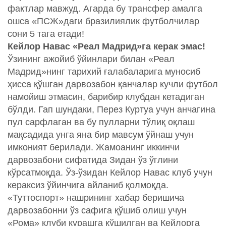
фактлар мавжуд. Агарда бу трансфер амалга
ошса «ПСЖ»даги бразилиялик футболчилар
сони 5 тага етади!
Кейлор Навас «Реал Мадрид»га керак эмас!
Ўзининг ажойиб ўйинлари билан «Реал
Мадрид»нинг тарихий ғалабаларига муносиб
ҳисса қўшган дарвозабон қанчалар кучли футбол
намойиш этмасин, барибир клубдан кетадиган
бўлди. Гап шундаки, Перез Куртуа учун анчагина
пул сарфлаган ва бу пулларни тўлиқ оқлаш
мақсадида унга яна бир мавсум ўйнаш учун
имконият берилади. Жамоанинг иккинчи
дарвозабони сифатида Зидан ўз ўглини
кўрсатмоқда. Ўз-ўзидан Кейлор Навас клуб учун
кераксиз ўйинчига айланиб қолмоқда.
«Туттоспорт» нашрининг хабар беришича
дарвозабонни ўз сафига қўшиб олиш учун
«Рома» клуби курашга қўшилган ва Кейлорга