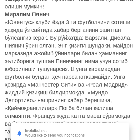
олиши мумкин!
Миралим Пянич
«Ювентус» клуби ёзда 3 та футболчини сотиши
ҳақида ўз сайтида хабар берганини эшитган
бўлсангиз керак. Бу рўйхатда: Барзали, Дибала,
Пиянич ўрин олган. Энг қизиғИ шундаки, майдон
марказида ажойиб ўйинлари билан ҳамманинг
эътиборига тушган Пяничнинг нима учун сотиб
юборилиши тушунарсиз. Шунга қарамасдан
футболчи бундан ҳеч нарса ютказмайди. Унга
ҳозирда «Манчестер Сити» ва «Реал Мадрид»
жиддий қизиқиш билдирмоқда. «Мундо
Депортиво» нашрининг хабар беришича,
«Қаймоқранглилар» Погба билан келиша
олмаяпти. Француз жуда катта маош сўрамоқда
ва ўз шартларини клуб олдига қалаштириб
livefutbol.net
ташлаган! «Реал Мадрид» Погба вариянтидан
Would like to send you notifications
воз кечган ҳолдан марказга Пянични олиб