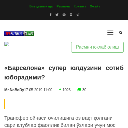
Биз ҳақимизда
Реклама
Контакт
Х-сайт
Расмни юклаб олиш
«Барселона» супер юлдузини сотиб
юборадими?
Mr.NoBoDy
17.05.2019 11:00
1026
30
Трансфер ойнаси очилишига оз вақт қолгани
сари клублар фаоллик билан ўзлари учун мос