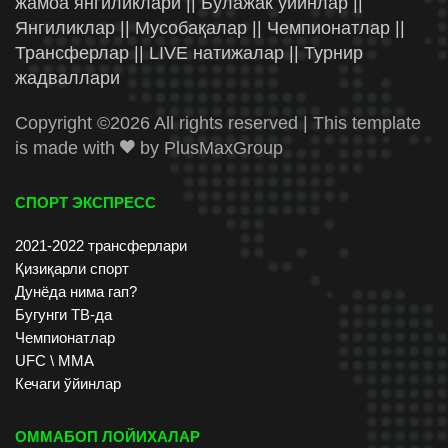
жамоа янгиликлари || Бўлажак ўйинлар ||
Янгиликлар || Мусобақалар || Чемпионатлар ||
Трансферлар || LIVE натижалар || Турнир
жадваллари
Copyright ©
2026 All rights reserved | This template
is made with
by
PlusMaxGroup
СПОРТ ЭКСПРЕСС
2021-2022 трансферлари
Қизиқарли спорт
Дунёда нима гап?
Бугунги ТВ-да
Чемпионатлар
UFC \ ММА
Кечаги ўйинлар
ОММАБОП ЛОЙИХАЛАР