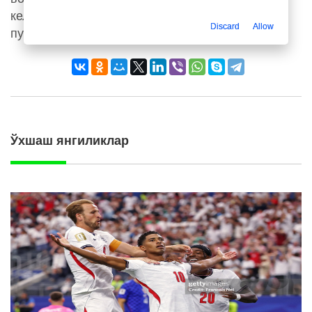
келмоқчи. Шунда улар каттагина миқдордаги
Discard
Allow
пулни тежаб қолган бўлади.
Ўхшаш янгиликлар