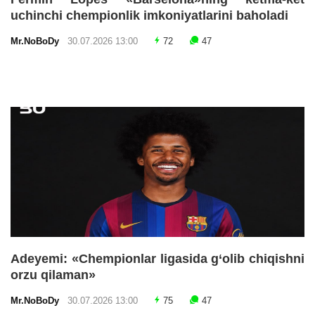
uchinchi chempionlik imkoniyatlarini baholadi
Mr.NoBoDy
30.07.2026 13:00
72
47
Adeyemi: «Chempionlar ligasida g‘olib chiqishni
orzu qilaman»
Mr.NoBoDy
30.07.2026 13:00
75
47