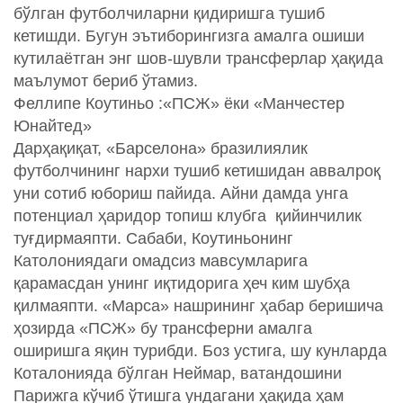
бўлган футболчиларни қидиришга тушиб
кетишди. Бугун эътиборингизга амалга ошиши
кутилаётган энг шов-шувли трансферлар ҳақида
маълумот бериб ўтамиз.
Феллипе Коутиньо :«ПСЖ» ёки «Манчестер
Юнайтед»
Дарҳақиқат, «Барселона» бразилиялик
футболчининг нархи тушиб кетишидан аввалроқ
уни сотиб юбориш пайида. Айни дамда унга
потенциал ҳаридор топиш клубга қийинчилик
туғдирмаяпти. Сабаби, Коутиньонинг
Католониядаги омадсиз мавсумларига
қарамасдан унинг иқтидорига ҳеч ким шубҳа
қилмаяпти. «Марcа» нашрининг ҳабар беришича
ҳозирда «ПСЖ» бу трансферни амалга
оширишга яқин турибди. Боз устига, шу кунларда
Коталонияда бўлган Неймар, ватандошини
Парижга кўчиб ўтишга ундагани ҳақида ҳам