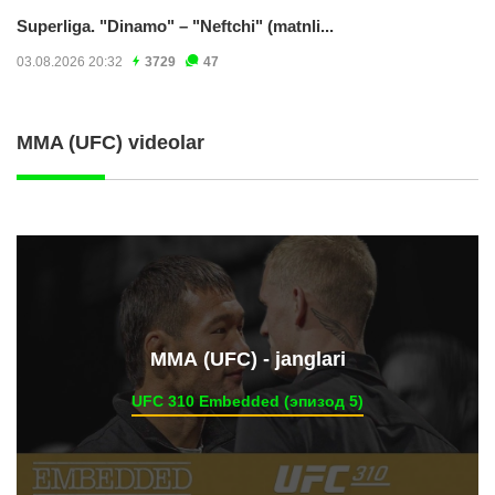
Superliga. "Dinamo" – "Neftchi" (matnli...
03.08.2026 20:32
3729
47
MMA (UFC) videolar
ММА (UFC) - janglari
UFC 310 Embedded (эпизод 5)