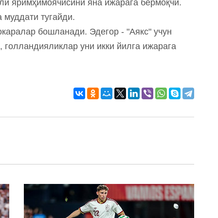
ли яримҳимоячисини яна ижарага бермоқчи.
 муддати тугайди.
окаралар бошланади. Эдегор - "Аякс" учун
, голландияликлар уни икки йилга ижарага