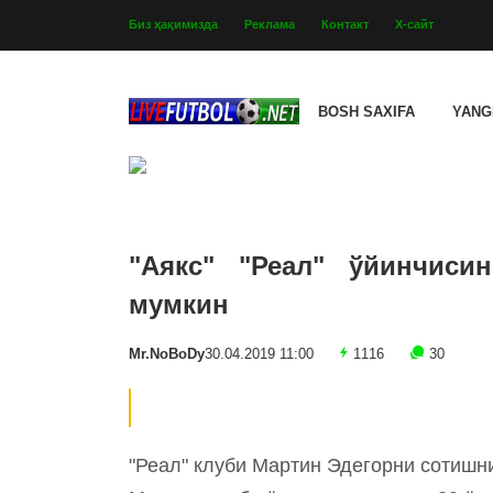
Биз ҳақимизда
Реклама
Контакт
Х-сайт
BOSH SAXIFA
YANG
"Аякс" "Реал" ўйинчиси
мумкин
Mr.NoBoDy
30.04.2019 11:00
1116
30
"Реал" клуби Мартин Эдегорни сотишн