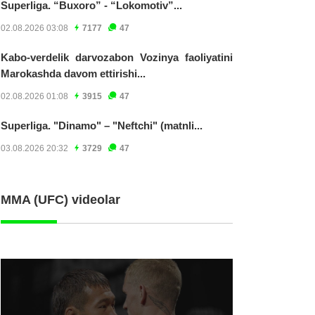
Superliga. “Buxoro” - “Lokomotiv”...
02.08.2026 03:08
7177
47
Kabo-verdelik darvozabon Vozinya faoliyatini
Marokashda davom ettirishi...
02.08.2026 01:08
3915
47
Superliga. "Dinamo" – "Neftchi" (matnli...
03.08.2026 20:32
3729
47
MMA (UFC) videolar