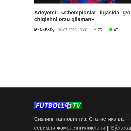
Adeyemi: «Chempionlar ligasida g‘o
chiqishni orzu qilaman»
Mr.NoBoDy
30.07.2026 13:00
75
47
Сизнинг танловингиз: Статистика ва
севимли жамоа янгиликлари || Бўлажа