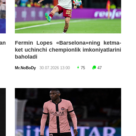
an
Fermin Lopes «Barselona»ning ketma-
ket uchinchi chempionlik imkoniyatlarini
baholadi
Mr.NoBoDy
30.07.2026 13:00
75
47