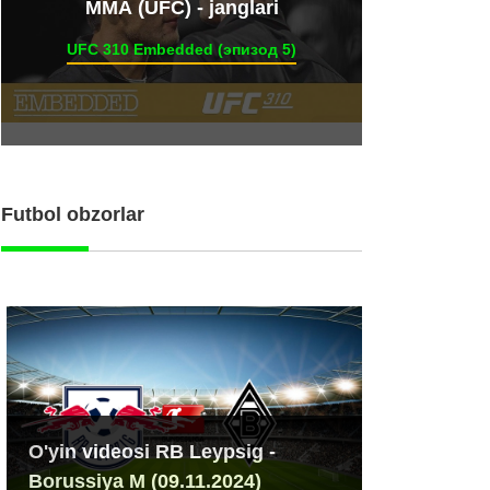
ММА (UFC) - janglari
UFC 310 Embedded (эпизод 5)
Futbol obzorlar
O'yin videosi RB Leypsig -
Borussiya M (09.11.2024)