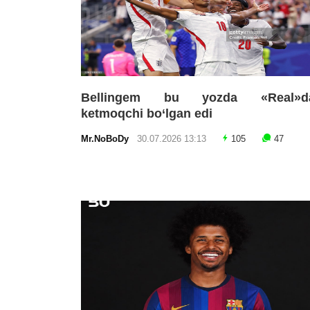
Bellingem bu yozda «Real»d
ketmoqchi bo‘lgan edi
Mr.NoBoDy
30.07.2026 13:13
105
47