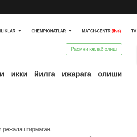
ILIKLAR
CHEMPIONATLAR
MATCH-CENTR
(live)
TV
Расмни юклаб олиш
ни икки йилга ижарага олиши
и режалаштирмаган.