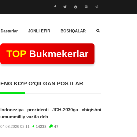
 Dasturlar
JONLI EFIR
BOSHQALAR
TOP
Bukmekerlar
ENG KO'P O'QILGAN POSTLAR
Indoneziya prezidenti JCH-2030ga chiqishni
umummilliy vazifa deb...
04.08.2026 02:11
14238
47