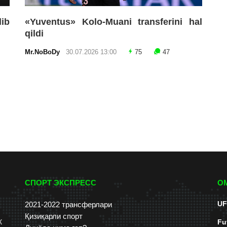
lib
«Yuventus» Kolo-Muani transferini hal
qildi
Mr.NoBoDy
30.07.2026 13:00
75
47
СПОРТ ЭКСПРЕСС
О
UF
2021-2022 трансферлари
Қизиқарли спорт
к
Fu