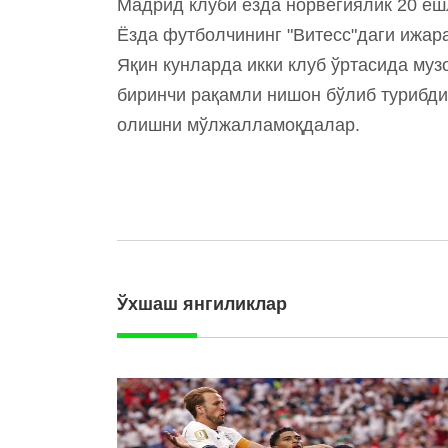
Мадрид клуби ёзда норвегиялик 20 ёш
Ёзда футболчининг "Витесс"даги ижара
Яқин кунларда икки клуб ўртасида муз
биринчи рақамли нишон бўлиб турибди
олишни мўлжалламоқдалар.
Ўхшаш янгиликлар