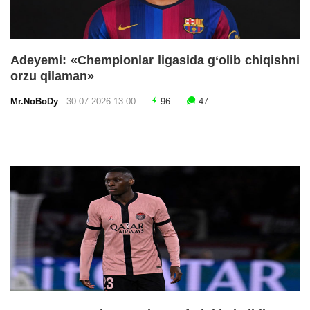
Adeyemi: «Chempionlar ligasida g‘olib chiqishni
orzu qilaman»
Mr.NoBoDy
30.07.2026 13:00
96
47