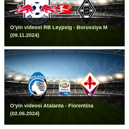
O'yin videosi RB Leypsig - Borussiya M
(09.11.2024)
O'yin videosi Atalanta - Fiorentina
(02.06.2024)