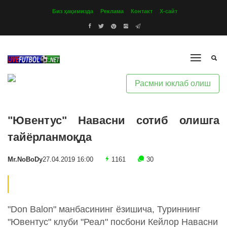
Биз ҳақимизда
Реклама
Контакт
Х-сайт
Расмни юклаб олиш
"Ювентус" Навасни сотиб олишга
тайёрланмоқда
Mr.NoBoDy
27.04.2019 16:00
1161
30
"Don Balon" манбасининг ёзишича, Туриннинг
"Ювентус" клуби "Реал" посбони Кейлор Навасни