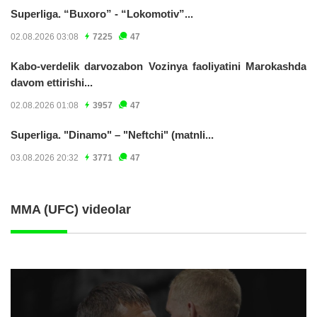
Superliga. “Buxoro” - “Lokomotiv”...
02.08.2026 03:08
7225
47
Kabo-verdelik darvozabon Vozinya faoliyatini Marokashda
davom ettirishi...
02.08.2026 01:08
3957
47
Superliga. "Dinamo" – "Neftchi" (matnli...
03.08.2026 20:32
3771
47
MMA (UFC) videolar