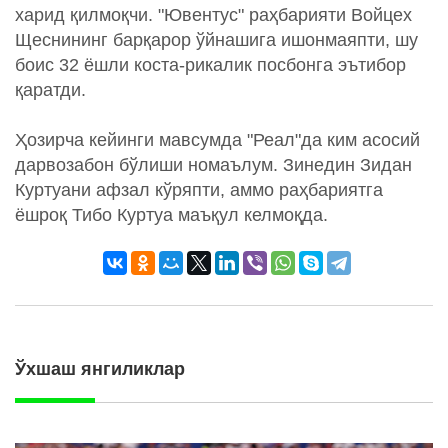
харид қилмоқчи. "Ювентус" раҳбарияти Войцех
Щеснининг барқарор ўйнашига ишонмаяпти, шу
боис 32 ёшли коста-рикалик посбонга эътибор
қаратди.
Ҳозирча кейинги мавсумда "Реал"да ким асосий
дарвозабон бўлиши номаълум. Зинедин Зидан
Куртуани афзал кўряпти, аммо раҳбариятга
ёшроқ Тибо Куртуа маъқул келмоқда.
Ўхшаш янгиликлар