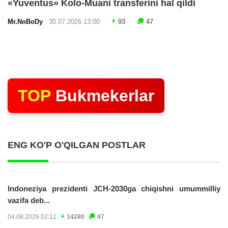
«Yuventus» Kolo-Muani transferini hal qildi
Mr.NoBoDy
30.07.2026 13:00
93
47
TOP
Bukmekerlar
ENG KO'P O'QILGAN POSTLAR
Indoneziya prezidenti JCH-2030ga chiqishni umummilliy
vazifa deb...
04.08.2026 02:11
14280
47