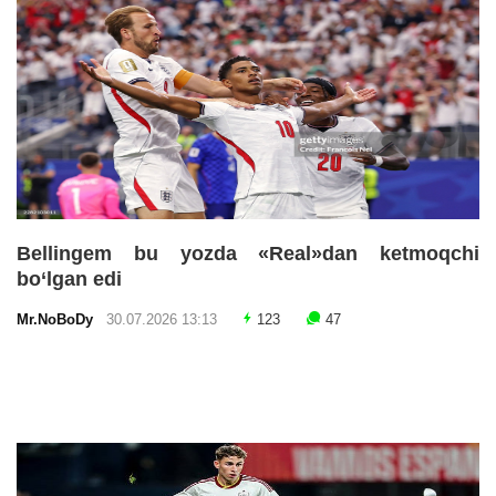
Bellingem bu yozda «Real»dan ketmoqchi
bo‘lgan edi
Mr.NoBoDy
30.07.2026 13:13
123
47