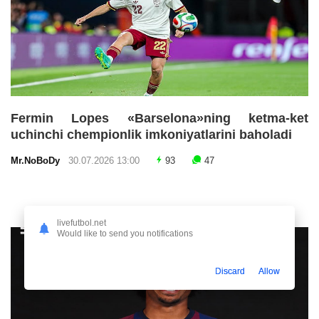
Fermin Lopes «Barselona»ning ketma-ket
uchinchi chempionlik imkoniyatlarini baholadi
Mr.NoBoDy
30.07.2026 13:00
93
47
livefutbol.net
Would like to send you notifications
Discard
Allow