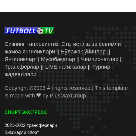
Сизнинг танловингиз: Статистика ва севимли
жамоа янгиликлари || Бўлажак ўйинлар ||
Янгиликлар || Мусобақалар || Чемпионатлар ||
Трансферлар || LIVE натижалар || Турнир
жадваллари
Copyright ©
2026 All rights reserved | This template
is made with
by
PlusMaxGroup
СПОРТ ЭКСПРЕСС
2021-2022 трансферлари
Қизиқарли спорт