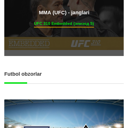
ММА (UFC) - janglari
UFC 310 Embedded (эпизод 5)
Futbol obzorlar