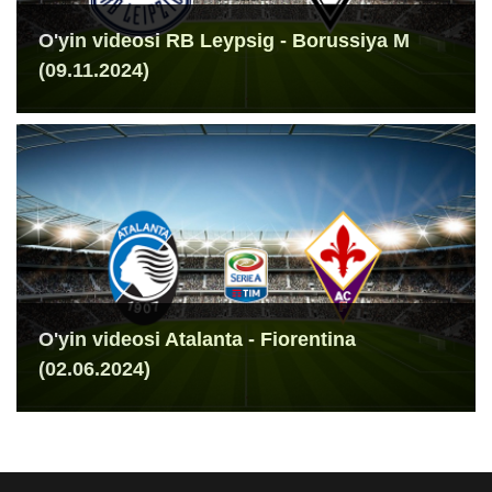
O'yin videosi RB Leypsig - Borussiya M
(09.11.2024)
O'yin videosi Atalanta - Fiorentina
(02.06.2024)