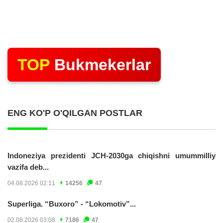
TOP
Bukmekerlar
ENG KO'P O'QILGAN POSTLAR
Indoneziya prezidenti JCH-2030ga chiqishni umummilliy
vazifa deb...
04.08.2026 02:11
14256
47
Superliga. “Buxoro” - “Lokomotiv”...
02.08.2026 03:08
7186
47