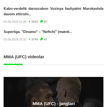
Kabo-verdelik darvozabon Vozinya faoliyatini Marokashda
davom ettirishi...
02.08.2026 01:08
3933
47
Superliga. "Dinamo" – "Neftchi" (matnli...
03.08.2026 20:32
3744
47
MMA (UFC) videolar
ММА (UFC) - janglari