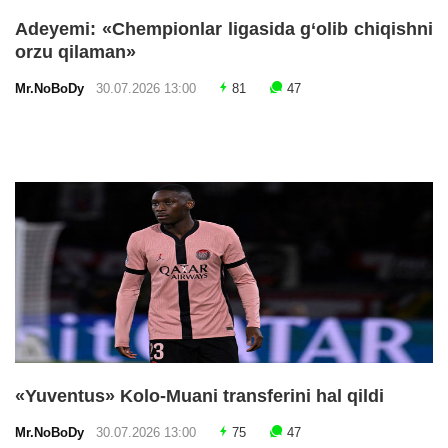
Adeyemi: «Chempionlar ligasida g‘olib chiqishni
orzu qilaman»
Mr.NoBoDy
30.07.2026 13:00
81
47
«Yuventus» Kolo-Muani transferini hal qildi
Mr.NoBoDy
30.07.2026 13:00
75
47