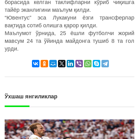
борасида келган таклифларни кўриб чиқишга
тайёр эканлигини маълум қилди.
“Ювентус” эса Лукакуни ёзги трансферлар
вақтида сотиб олишга қарор қилди.
Маълумот ўрнида, 25 ёшли футболчи жорий
мавсум 24 та ўйинда майдонга тушиб 8 та гол
урди.
Ўхшаш янгиликлар