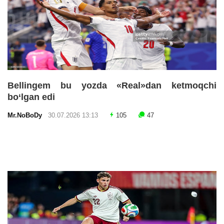
Bellingem bu yozda «Real»dan ketmoqchi
bo‘lgan edi
Mr.NoBoDy
30.07.2026 13:13
105
47