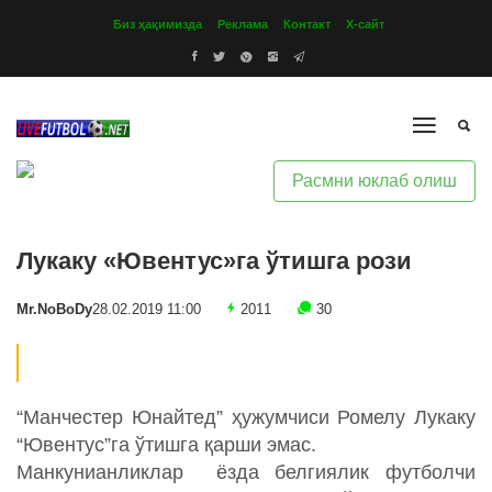
Биз ҳақимизда
Реклама
Контакт
Х-сайт
Расмни юклаб олиш
Лукаку «Ювентус»га ўтишга рози
Mr.NoBoDy
28.02.2019 11:00
2011
30
“Манчестер Юнайтед” ҳужумчиси Ромелу Лукаку
“Ювентус”га ўтишга қарши эмас.
Манкунианликлар ёзда белгиялик футболчи