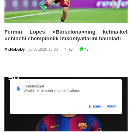
Fermin Lopes «Barselona»ning ketma-ket
uchinchi chempionlik imkoniyatlarini baholadi
Mr.NoBoDy
30.07.2026 13:00
78
47
livefutbol.net
Would like to send you notifications
Discard
Allow