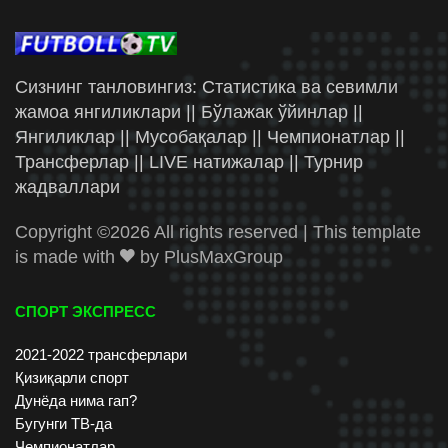
Сизнинг танловингиз: Статистика ва севимли
жамоа янгиликлари || Бўлажак ўйинлар ||
Янгиликлар || Мусобақалар || Чемпионатлар ||
Трансферлар || LIVE натижалар || Турнир
жадваллари
Copyright ©
2026 All rights reserved | This template
is made with
by
PlusMaxGroup
СПОРТ ЭКСПРЕСС
2021-2022 трансферлари
Қизиқарли спорт
Дунёда нима гап?
Бугунги ТВ-да
Чемпионатлар