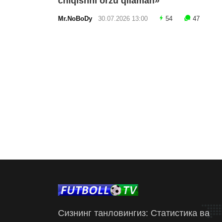
chiqishni orzu qilaman»
Mr.NoBoDy
30.07.2026 13:00
54
47
Сизнинг танловингиз: Статистика ва