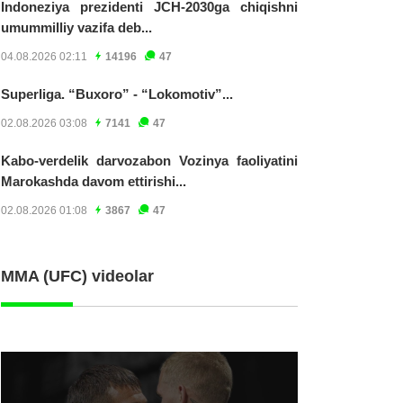
Indoneziya prezidenti JCH-2030ga chiqishni
umummilliy vazifa deb...
04.08.2026 02:11
14196
47
Superliga. “Buxoro” - “Lokomotiv”...
02.08.2026 03:08
7141
47
Kabo-verdelik darvozabon Vozinya faoliyatini
Marokashda davom ettirishi...
02.08.2026 01:08
3867
47
MMA (UFC) videolar