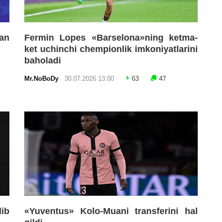
an
Fermin Lopes «Barselona»ning ketma-
ket uchinchi chempionlik imkoniyatlarini
baholadi
Mr.NoBoDy
30.07.2026 13:00
63
47
lib
«Yuventus» Kolo-Muani transferini hal