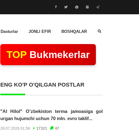
 Dasturlar
JONLI EFIR
BOSHQALAR
TOP
Bukmekerlar
ENG KO'P O'QILGAN POSTLAR
"Al Hilol" O'zbekiston terma jamoasiga gol
urgan hujumchi uchun 70 mln. evro taklif...
28.07.2026 01:56
17321
47