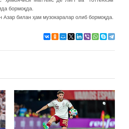
ида бормоқда.
н Азар билан ҳам музокаралар олиб бормоқда.