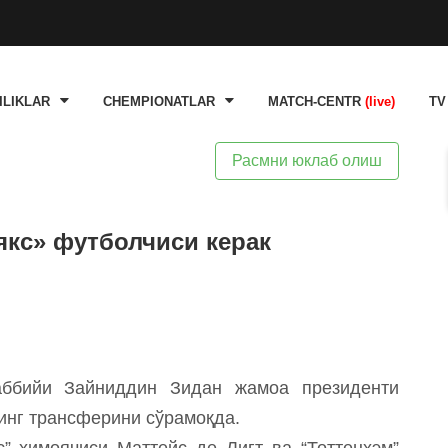
ILIKLAR
CHEMPIONATLAR
MATCH-CENTR
(live)
TV
Расмни юклаб олиш
якс» футболчиси керак
аббийи Зайниддин Зидан жамоа президенти
инг трансферини сўрамоқда.
с” ҳимоячиси Маттейс де Лигт ва “Тоттенхэм”