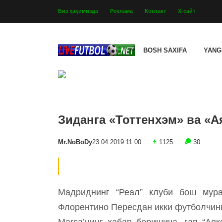
Биз ҳақимизда
Реклама
Контакт
Х-сайт
BOSH SAXIFA
YANG
Зиданга «Тоттенхэм» ва «А
Mr.NoBoDy
23.04.2019 11:00
1125
30
Мадриднинг “Реал” клуби бош мур
Флорентино Пересдан икки футболчин
Marca’нинг хабар беришича, гап “Аяк