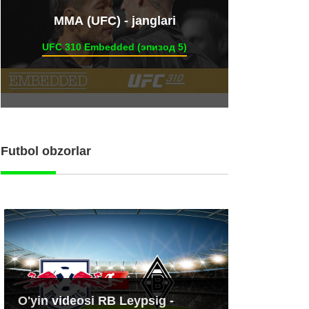
ММА (UFC) - janglari
UFC 310 Embedded (эпизод 5)
Futbol obzorlar
O'yin videosi RB Leypsig -