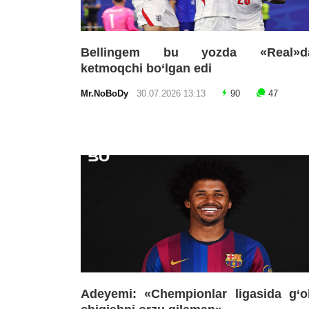
Bellingem bu yozda «Real»d
ketmoqchi bo‘lgan edi
Mr.NoBoDy
30.07.2026 13:13
90
47
Adeyemi: «Chempionlar ligasida g‘o