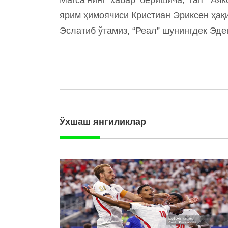
ярим ҳимоячиси Кристиан Эриксен ҳақ
Эслатиб ўтамиз, “Реал” шунингдек Эде
Ўхшаш янгиликлар