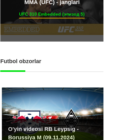
ММА (UFC) - janglari
UFC 310 Embedded (эпизод 5)
Futbol obzorlar
O'yin videosi RB Leypsig -
Borussiya M (09.11.2024)