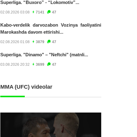
Superliga. “Buxoro” - “Lokomotiv”...
02.08.2026 03:08
7141
47
Kabo-verdelik darvozabon Vozinya faoliyatini
Marokashda davom ettirishi...
02.08.2026 01:08
3879
47
Superliga. "Dinamo" – "Neftchi" (matnli...
03.08.2026 20:32
3699
47
MMA (UFC) videolar