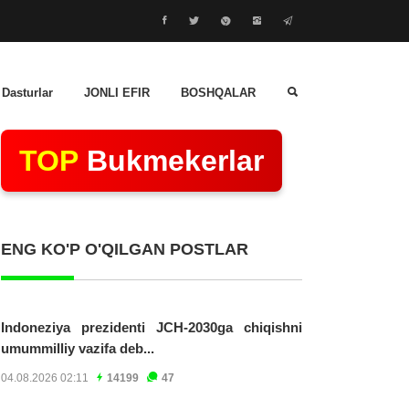
 Dasturlar
JONLI EFIR
BOSHQALAR
TOP
Bukmekerlar
ENG KO'P O'QILGAN POSTLAR
Indoneziya prezidenti JCH-2030ga chiqishni
umummilliy vazifa deb...
04.08.2026 02:11
14199
47