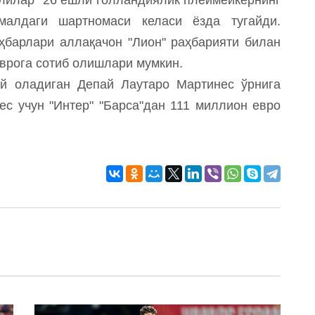
малдаги шартномаси келаси ёзда тугайди.
ҳбарлари аллақачон "Лион" раҳбарияти билан
врога сотиб олишлари мумкин.
й оладиган Депай Лаутаро Мартинес ўрнига
ес учун "Интер" "Барcа"дан 111 миллион евро