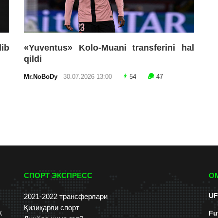
lib
«Yuventus» Kolo-Muani transferini hal
qildi
Mr.NoBoDy
30.07.2026 13:00
54
47
СПОРТ ЭКСПРЕСС
О
UF
2021-2022 трансферлари
Қизиқарли спорт
к
Fu