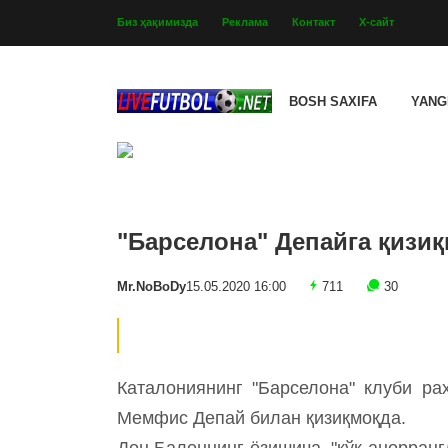
Биз ҳақимизда
Реклама
Контакт
Х-сайт
BOSH SAXIFA
YANG
"Барселона" Депайга қизиқ
Mr.NoBoDy
15.05.2020 16:00
711
30
Каталониянинг "Барселона" клуби ра
Мемфис Депай билан қизиқмоқда.
Дон Балоннинг ёзишича, "кўк-анорран