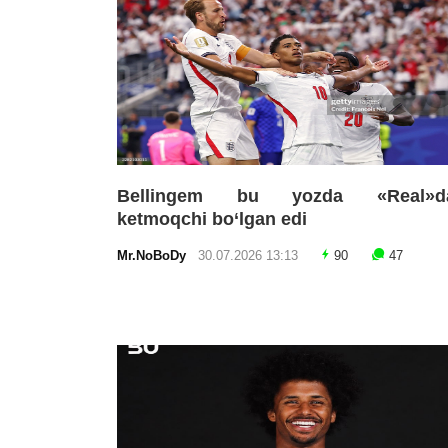
Bellingem bu yozda «Real»d
ketmoqchi bo‘lgan edi
Mr.NoBoDy
30.07.2026 13:13
90
47