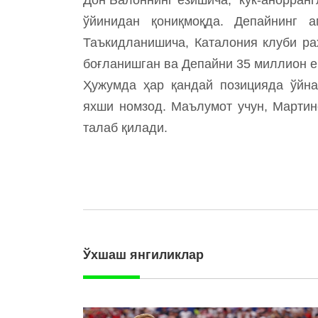
ўйинидан қониқмоқда. Депайнинг а
Таъкидланишича, Каталония клуби ра
боғланишган ва Депайни 35 миллион е
Ҳужумда ҳар қандай позицияда ўйна
яхши номзод. Маълумот учун, Мартин
талаб қилади.
Ўхшаш янгиликлар