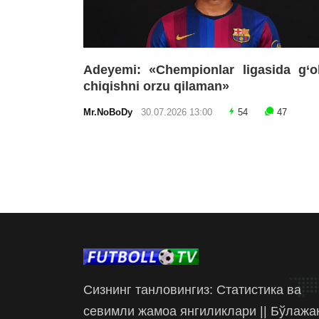
Adeyemi: «Chempionlar ligasida g‘o
chiqishni orzu qilaman»
Mr.NoBoDy
30.07.2026 13:00
54
47
Сизнинг танловингиз: Статистика ва
севимли жамоа янгиликлари || Бўлажа