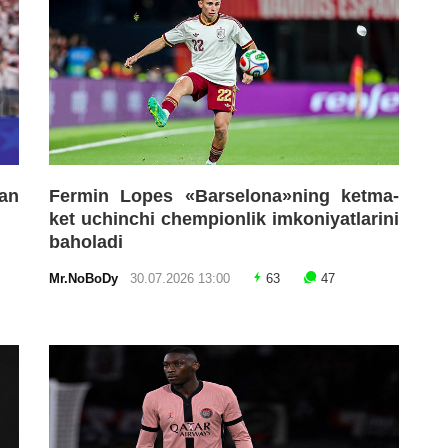
an
Fermin Lopes «Barselona»ning ketma-
ket uchinchi chempionlik imkoniyatlarini
baholadi
Mr.NoBoDy
30.07.2026 13:00
63
47