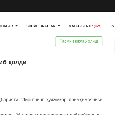
ILIKLAR
CHEMPIONATLAR
MATCH-CENTR
(live)
TV
Расмни юклаб олиш
иб қолди
ҳбарияти "Лион"нинг ҳужумкор яримҳимоячиси
глилар" 26 ёшли голландиялик плеймейкернинг