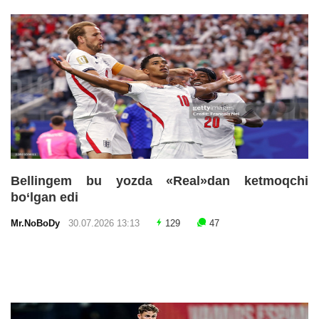
Bellingem bu yozda «Real»dan ketmoqchi
bo‘lgan edi
Mr.NoBoDy
30.07.2026 13:13
129
47