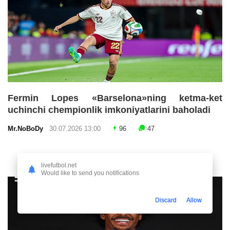
Fermin Lopes «Barselona»ning ketma-ket
uchinchi chempionlik imkoniyatlarini baholadi
Mr.NoBoDy
30.07.2026 13:00
96
47
livefutbol.net
Would like to send you notifications
Discard
Allow