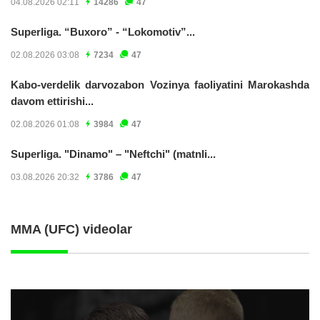
04.08.2026 02:11
14286
47
Superliga. “Buxoro” - “Lokomotiv”...
02.08.2026 03:08
7234
47
Kabo-verdelik darvozabon Vozinya faoliyatini Marokashda
davom ettirishi...
02.08.2026 01:08
3984
47
Superliga. "Dinamo" – "Neftchi" (matnli...
03.08.2026 20:32
3786
47
MMA (UFC) videolar