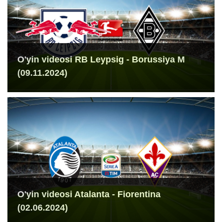
O'yin videosi RB Leypsig - Borussiya M
(09.11.2024)
O'yin videosi Atalanta - Fiorentina
(02.06.2024)