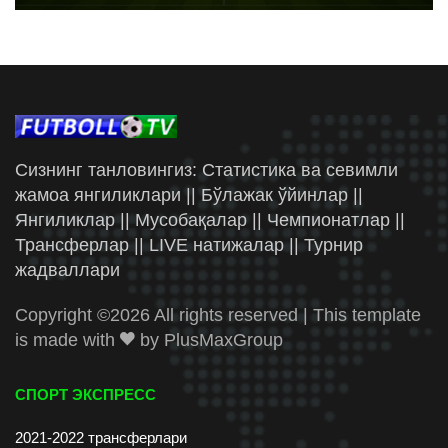
Сизнинг танловингиз: Статистика ва севимли
жамоа янгиликлари || Бўлажак ўйинлар ||
Янгиликлар || Мусобақалар || Чемпионатлар ||
Трансферлар || LIVE натижалар || Турнир
жадваллари
Copyright ©
2026 All rights reserved | This template
is made with
by
PlusMaxGroup
СПОРТ ЭКСПРЕСС
2021-2022 трансферлари