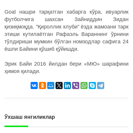
Goal нашри тарқатган хабарга кўра, ивуарлик
футболчига шахсан Зайниддин Зидан
қизиқмоқда. "Қироллик клуби" ёзда жамоани тарк
этиши кутилаётган Рафаэль Вараннинг ўрнини
тўлдириши мумкин бўлган номзодлар сафига 24
ёшли Байини қўшиб қўйишди.
Эрик Байи 2016 йилдан бери «МЮ» шарафини
ҳимоя қилади.
Ўхшаш янгиликлар