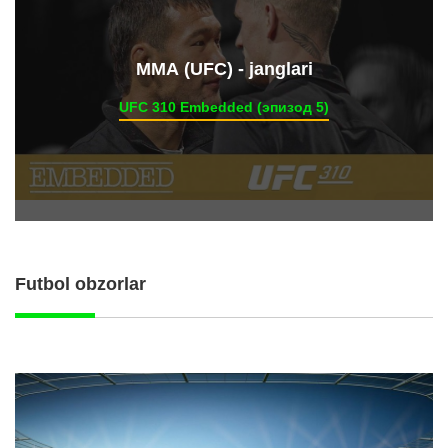
ММА (UFC) - janglari
UFC 310 Embedded (эпизод 5)
Futbol obzorlar