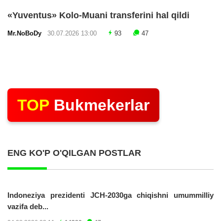
«Yuventus» Kolo-Muani transferini hal qildi
Mr.NoBoDy
30.07.2026 13:00
93
47
TOP
Bukmekerlar
ENG KO'P O'QILGAN POSTLAR
Indoneziya prezidenti JCH-2030ga chiqishni umummilliy
vazifa deb...