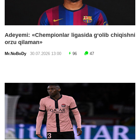
Adeyemi: «Chempionlar ligasida g‘olib chiqishni
orzu qilaman»
Mr.NoBoDy
30.07.2026 13:00
96
47