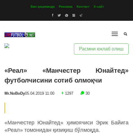
Биз ҳақимизда
Реклама
Контакт
Х-сайт
Расмни юклаб олиш
«Реал» «Манчестер Юнайтед»
футболчисини сотиб олмоқчи
Mr.NoBoDy
05.04.2019 11:00
1297
30
«Манчестер Юнайтед» ҳимоячиси Эрик Байига
«Реал» томонидан қизиқиш бўлмоқда.