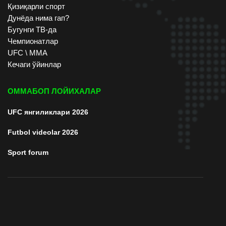
Қизиқарли спорт
Дунёда нима гап?
Бугунги ТВ-да
Чемпионатлар
UFC \ ММА
Кечаги ўйинлар
ОММАБОП ЛОЙИХАЛАР
UFC янгиликлари 2026
Futbol videolar 2026
Sport forum