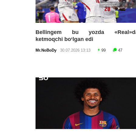
Bellingem bu yozda «Real»d
ketmoqchi bo‘lgan edi
Mr.NoBoDy
30.07.2026 13:13
99
47