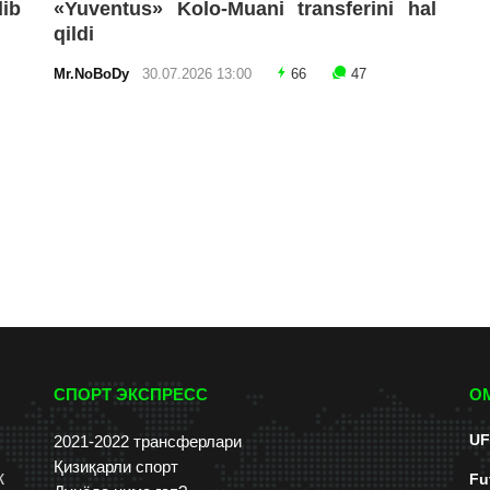
lib
«Yuventus» Kolo-Muani transferini hal
qildi
Mr.NoBoDy
30.07.2026 13:00
66
47
СПОРТ ЭКСПРЕСС
О
UF
2021-2022 трансферлари
Қизиқарли спорт
к
Fu