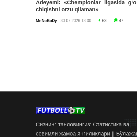
Adeyemi: «Chempionlar ligasida g‘o
chiqishni orzu qilaman»
Mr.NoBoDy
30.07.2026 13:00
63
47
Сизнинг танловингиз: Статистика ва
севимли жамоа янгиликлари || Бўлажа