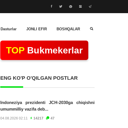
 Dasturlar
JONLI EFIR
BOSHQALAR
TOP
Bukmekerlar
ENG KO'P O'QILGAN POSTLAR
Indoneziya prezidenti JCH-2030ga chiqishni
umummilliy vazifa deb...
04.08.2026 02:11
14217
47