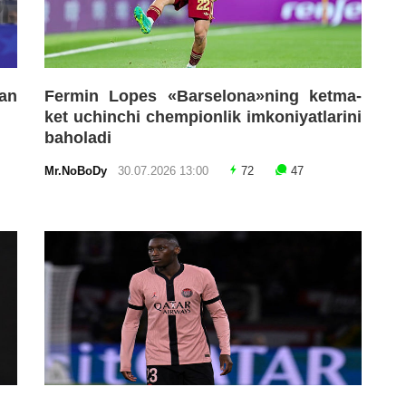
an
Fermin Lopes «Barselona»ning ketma-
ket uchinchi chempionlik imkoniyatlarini
baholadi
Mr.NoBoDy
30.07.2026 13:00
72
47