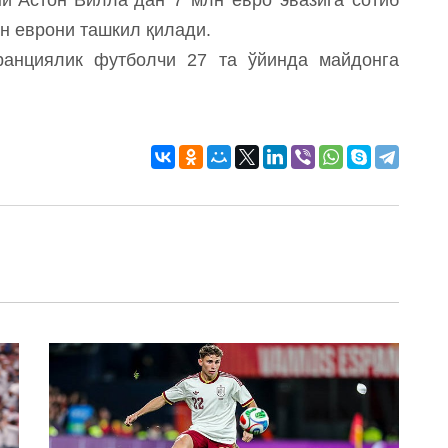
лн еврони ташкил қилади.
анциялик футболчи 27 та ўйинда майдонга