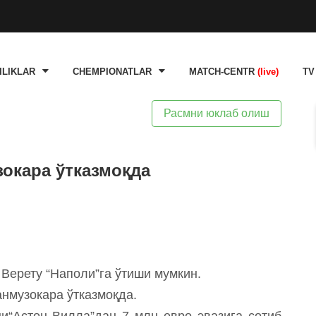
ILIKLAR
CHEMPIONATLAR
MATCH-CENTR
(live)
TV
Расмни юклаб олиш
зокара ўтказмоқда
Верету “Наполи”га ўтиши мумкин.
нмузокара ўтказмоқда.
ни“Астон Вилла”дан 7 млн евро эвазига сотиб