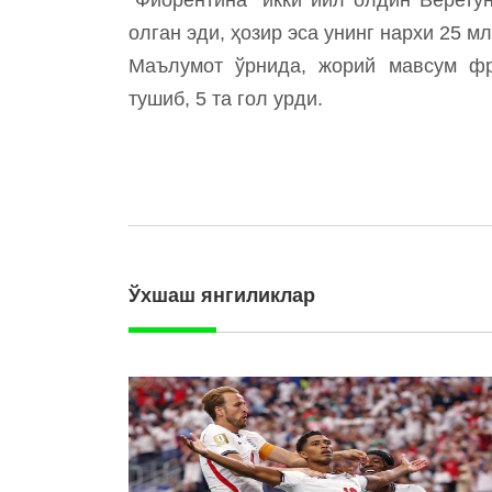
олган эди, ҳозир эса унинг нархи 25 м
Маълумот ўрнида, жорий мавсум фр
тушиб, 5 та гол урди.
Ўхшаш янгиликлар