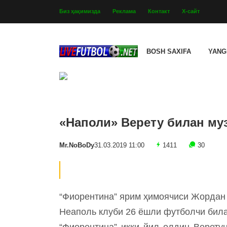
Биз ҳақимизда
Реклама
Контакт
Х-сайт
BOSH SAXIFA
YANG
«Наполи» Верету билан му
Mr.NoBoDy
31.03.2019 11:00
1411
30
“Фиорентина” ярим ҳимоячиси Жордан 
Неаполь клуби 26 ёшли футболчи била
“Фиорентина” икки йил олдин Верету