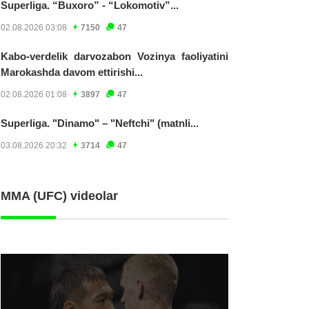
Superliga. “Buxoro” - “Lokomotiv”...
02.08.2026 03:08
7150
47
Kabo-verdelik darvozabon Vozinya faoliyatini
Marokashda davom ettirishi...
02.08.2026 01:08
3897
47
Superliga. "Dinamo" – "Neftchi" (matnli...
03.08.2026 20:32
3714
47
MMA (UFC) videolar