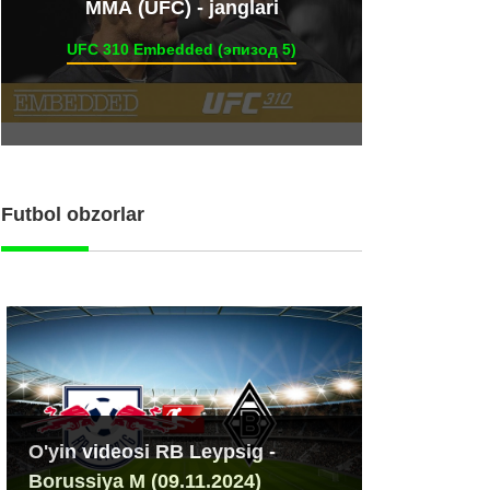
ММА (UFC) - janglari
UFC 310 Embedded (эпизод 5)
Futbol obzorlar
O'yin videosi RB Leypsig -
Borussiya M (09.11.2024)